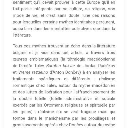
sentiment qu'il devait prouver à cette Europe qu'il en
quelques
fait partie intégrante par sa culture, sa religion, son
illustrations
mode de vie, et c’est sans doute l'une des raisons
pour lesquelles certains mythes identitaires perdurent,
dans
aussi bien dans les mentalités collectives que dans la
la
littérature.
littérature
Tous ces mythes trouvent un écho dans la littérature
bulgare
bulgare et je vise dans cet article, à travers trois
œuvres emblématiques (la tétralogie macédonienne
du
de Dimităr Talev,
Baruten bukvar
de Jordan Radičkov
XXe
et
Vreme razdelno
d'Anton Dončev) à en analyser les
traitements spécifiques et différents : réalisme
siècle
romantique chez Talev, autour du mythe macédonien
et des luttes de libération pour l'affranchissement de
la double tutelle (tutelle administrative et sociale
exercée par les Ottomans, religieuse et spirituelle par
les grecs) ; réalisme qui se veut tragique mais qui
tombe dans le manichéisme par les brouillages et
grossissements opérés chez Dončev autour du mythe