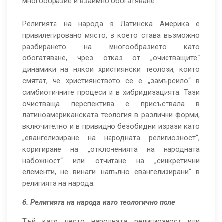
многообразие и взаимно обогатяване.
Религията на народа в Латинска Америка е
привилегировано място, в което става възможно
разбирането на многообразието като
обогатяване, чрез отказ от „очистващите“
динамики на някои християнски теолози, които
смятат, че християнството се е „замърсило“ в
симбиотичните процеси и в хибридизацията. Тази
очистваща перспектива е присъствала в
латиноамериканската теология в различни форми,
включително и в привидно безобидни изрази като
„евангелизиране на народната религиозност“,
коригиране на „отклоненията на народната
набожност“ или отчитане на „синкретични
елементи, не винаги напълно евангелизирани“ в
религията на народа.
б. Религията на народа като теологично поле
Тъй като често народната религиозност или