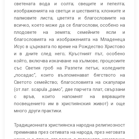
светената вода и солта; свещите и пепелта;
изображенията на светци и шествията; клонките и
палмовите листа; цветята и благословиите на
всичко, което може да се благослови, особено на
плодовете на земята; семейните ясли и
благословията на изображенията на Младенеца
Исус в църквата по време на Рождество Христово
и в дните след него; Кръстният път, особено
който, включва изкачване на хълмове; процесиите
със Светия гроб на Разпети петък; коледните
„посадас“, които възпоменават бягството на
Светото семейство; благословията на скапулари
(от лат. scapula „рамо“, две парчета плат, свързани
с връв, които напомнят на вярващите
посвещението им в християнския живот) и още
много други практики.
Традиционната християнска народна религиозност
преминава през сетивата на народа, през неговата