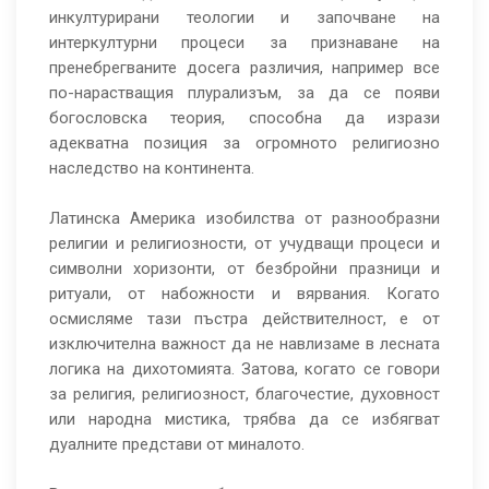
инкултурирани теологии и започване на
интеркултурни процеси за признаване на
пренебрегваните досега различия, например все
по-нарастващия плурализъм, за да се появи
богословска теория, способна да изрази
адекватна позиция за огромното религиозно
наследство на континента.
Латинска Америка изобилства от разнообразни
религии и религиозности, от учудващи процеси и
символни хоризонти, от безбройни празници и
ритуали, от набожности и вярвания. Когато
осмисляме тази пъстра действителност, е от
изключителна важност да не навлизаме в лесната
логика на дихотомията. Затова, когато се говори
за религия, религиозност, благочестие, духовност
или народна мистика, трябва да се избягват
дуалните представи от миналото.