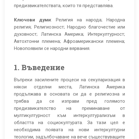
предизвикателствата, които тя представлява.
Ключови думи
: Религия на народа; Народна
религия; Религиозност; Народно благочестие или
духовност; Латинска Америка; Интеркултурност;
Автохтонни племена; Афроамерикански племена;
Новопоявили се народни вярвания.
1. Въведение
Въпреки засилените процеси на секуларизация в
някои отделни места, Латинска Америка
продължава в основата си да е религиозна и
трябва да се изправи пред голямото
предизвикателство на преминаване от
мултикултурност към интеркултурализъм в
областта на социокултурата. За тази цел е
необходима появата на нови интеркултурни
теологии, задълбочаване на вече съществуващите