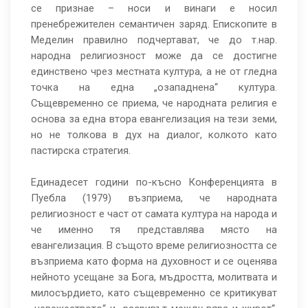
се признае – носи и винаги е носил
пренебрежителен семантичен заряд. Епископите в
Меделин правилно подчертават, че до т.нар.
народна религиозност може да се достигне
единствено чрез местната култура, а не от гледна
точка на една „озападнена“ култура.
Същевременно се приема, че народната религия е
основа за една втора евангелизация на тези земи,
но не толкова в дух на диалог, колкото като
пастирска стратегия.
Единадесет години по-късно Конференцията в
Пуебла (1979) възприема, че народната
религиозност е част от самата култура на народа и
че именно тя представлява място на
евангелизация. В същото време религиозността се
възприема като форма на духовност и се оценява
нейното усещане за Бога, мъдростта, молитвата и
милосърдието, като същевременно се критикуват