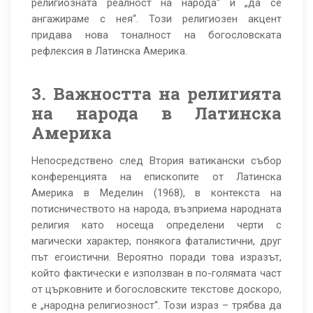
религиозната реалност на народа“ и „да се
ангажираме с нея“. Този религиозен акцент
придава нова тоналност на богословската
рефлексия в Латинска Америка.
3. Важността на религията
на народа в Латинска
Америка
Непосредствено след Втория ватикански събор
конференцията на епископите от Латинска
Америка в Меделин (1968), в контекста на
потисничеството на народа, възприема народната
религия като носеща определени черти с
магически характер, понякога фаталистични, друг
път егоистични. Вероятно поради това изразът,
който фактически е използван в по-голямата част
от църковните и богословските текстове доскоро,
е „народна религиозност“. Този израз – трябва да