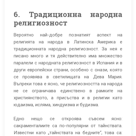
6. Традиционна народна
религиозност
Вероятно най-добре познатият аспект на
религията на народа в Латинска Америка е
традиционната народна религиозност. За нея е
писано много и тя действително има множество
паралели с народната религиозност в Испания и в
други европейски страни, особено с онази, която
се проявява в светилищата на Дева Мария.
Въпреки това е ясно, че религиозността на народа
не се ограничава единствено в рамките на
християнството, а присъства и в религии като
юдаизма, исляма, хиндуизма и будизма.
Едно нещо се откроява съвсем ясно:
сакраменталиите са по-популярни от тайнствата.
Известни като „тайнствата на бедните“, това са: