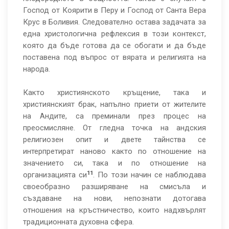
Господ от Коярити в Перу и Господ от Санта Вера
Крус в Боливия. Следователно остава задачата за
една христологична рефлексия в този контекст,
която да бъде готова да се обогати и да бъде
поставена под въпрос от вярата и религията на
народа.
Както християнското кръщение, така и
християнският брак, напълно приети от жителите
на Андите, са преминали през процес на
преосмисляне. От гледна точка на андския
религиозен опит и двете тайнства се
интерпретират наново както по отношение на
значението си, така и по отношение на
11
организацията си
. По този начин се наблюдава
своеобразно разширяване на смисъла и
създаване на нови, непознати дотогава
отношения на кръстничество, които надхвърлят
традиционната духовна сфера.