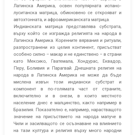
Латинска Америка, освен популярната испано-
луситанска матрица, обикновено се открояват и
автохтонната, и афроамериканската матрица.
Индианската матрица представлява субстрата,
върху който се изгражда религията на народа в
Латинска Америка. Коренните вярвания и ритуали,
разпространени из целия континент, присъстват
особено силно – макар и не единствено – в страни
като Мексико, Гватемала, Хондурас, Еквадор,
Перу, Боливия и Парагвай. Днешната религия на
народа в Латинска Америка не може да бъде
мислена извън този индиански субстрат и
компонент в по-голямата част от страните,
включително и в онези, в които местното
население днес е малцинство, както например в
Бразилия. Показателно е, например, нарастващото
значение на присъствието на народа мапуче в
Чили и засилващото се осъзнаване на влиянието
на тази култура и религия върху много народни