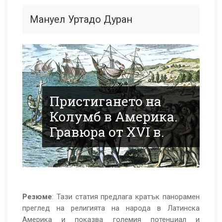
Религията
на
Мануел Уртадо Дуран
народа
в
Латинска
Америка
Пристигането на
Колумб в Америка.
Гравюра от XVI в.
Резюме
: Тази статия предлага кратък панорамен
преглед на религията на народа в Латинска
Америка и показва големия потенциал и