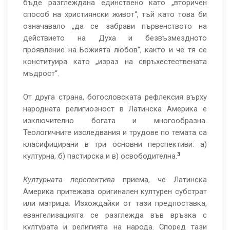
бъде разглеждана единствено като „вторичен
способ на християнски живот“, тъй като това би
означавало „да се забрави първенството на
действието на Духа и безвъзмездното
проявление на Божията любов“, както и че тя се
конституира като „израз на свръхестествената
мъдрост“.
От друга страна, богословската рефлексия върху
народната религиозност в Латинска Америка е
изключително богата и многообразна.
Теологичните изследвания и трудове по темата са
класифицирани в три основни перспективи: а)
3
културна, б) пастирска и в) освободителна.
Културната перспектива
приема, че Латинска
Америка притежава оригинален културен субстрат
или матрица. Изхождайки от тази предпоставка,
евангелизацията се разглежда във връзка с
културата и религията на народа. Според тази