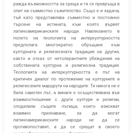
ражда възможността за среща и тя се превръща в
опит на съвместно съжителство. Също е и задача,
тъй като представлява съвместно и постоянно
търсене на истината, към която вървят
латиноамериканските народи. Навлизането в
полето на теологията на интеркултурността
предполага многократно обръщане към
културната и религиозната традиция на другия,
както и отказ от нетолерантните убеждения на
собствената културна и религиозна традиция.
Теологията на интеркултурността е път на
критичен диалог по протежение на културните и
религиозните маршрути на народите. Тя никога не е
била самотен път, а винаги е осъществявана във
взаимоотношение с други култури и религии,
споделили същите пътища, които изискват
взаимно признаване, за да могат
латиноамериканските народи не да се
противопоставят, а да се срещат в своето