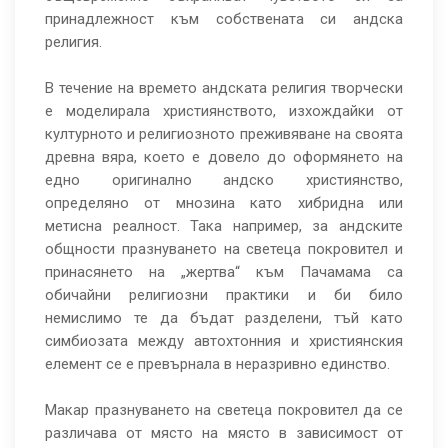
принадлежност към собствената си андска
религия.
В течение на времето андската религия творчески
е моделирала християнството, изхождайки от
културното и религиозното преживяване на своята
древна вяра, което е довело до оформянето на
едно оригинално андско християнство,
определяно от мнозина като хибридна или
метисна реалност. Така например, за андските
общности празнуването на светеца покровител и
принасянето на „жертва“ към Пачамама са
обичайни религиозни практики и би било
немислимо те да бъдат разделени, тъй като
симбиозата между автохтонния и християнския
елемент се е превърнала в неразривно единство.
Макар празнуването на светеца покровител да се
различава от място на място в зависимост от