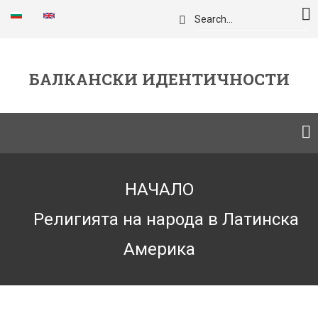
Премини
Търси
към
основното
съдържание
БАЛКАНСКИ ИДЕНТИЧНОСТИ
Breadcrumb
НАЧАЛО
Религията на народа в Латинска
Америка