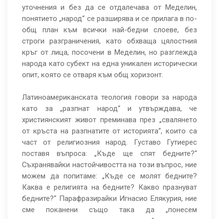
уточнения и без да се отдалечава от Меделин,
понятието „народ“ се разширява и се прилага в по-
общ план към всички най-бедни слоеве, без
строги разграничения, като обхваща цялостния
кръг от лица, посочени в Меделин, но разглежда
народа като субект на една уникален исторически
опит, която се отваря към общ хоризонт.
Латиноамериканската теология говори за народа
като за „разпнат народ“ и утвърждава, че
християнският живот преминава през „свалянето
от кръста на разпнатите от историята“, които са
част от религиозния народ. Густаво Гутиерес
поставя въпроса: „Къде ще спят бедните?“
Съхранявайки настойчивостта на този въпрос, ние
можем да попитаме: „Къде се молят бедните?
Каква е религията на бедните? Какво празнуват
бедните?“ Парафразирайки Игнасио Елякурия, ние
сме поканени също така да „понесем