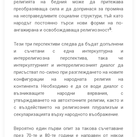
религията на бедния може да притежава
преобразяваща сила и да допринася за промяна
на несправедливите социални структури, тъй като
народът постоянно търси нови форми на по-
5
ангажирана и освобождаваща религиозност
.
Тези три перспективи следва да бъдат допълнени
и съчетани с една интеркултурна и
интеррелигиозна перспектива, така че
интеркултурният и интеррелигиозният диалог да
присъстват по-силно при разглеждането на новите
конфигурации на народната религия на
континента. Необходимо е да се води диалог с
възникващите народни вярвания, с
утвърждаването на автохтонните религии, както и
с въздействието на религиозния плурализъм и
секуларизацията върху народното въображение.
Вероятно един първи опит за такова съчетаване
през 70-те и 80-те години е направен от някои