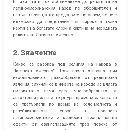
В тази статия се доближаваме до религията на
латиноамериканския народ по обобщителен и
непълен начин, като предварително знаем, че не е
възможно да представим тук широка и пълна
картина на богатата сложна картина на народната
религия на Латинска Америка.
2. Значение
Какво се разбира под религия на народа в
Латинска Америка? Този израз отпраща към
необикновеното разнообразие от религиозни
явления, случили се в живота на народа из цялата
американска земя сред многообразието от
автохтонни религии и култури, промените, които те
са претърпели по време на колониалната и
републиканската епоха в повечето
латиноамерикански и карибски страни, ясните
ефекти от евангелизацията през повече от