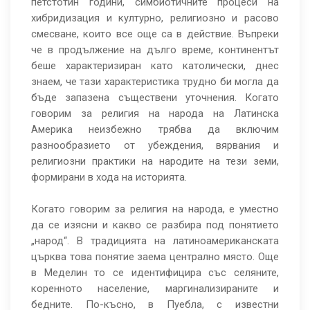
петстотин години, симбиотичните процеси на
хибридизация и културно, религиозно и расово
смесване, които все още са в действие. Въпреки
че в продължение на дълго време, континентът
беше характеризиран като католически, днес
знаем, че тази характеристика трудно би могла да
бъде запазена съществени уточнения. Когато
говорим за религия на народа на Латинска
Америка неизбежно трябва да включим
разнообразието от убеждения, вярвания и
религиозни практики на народите на тези земи,
формирани в хода на историята.
Когато говорим за религия на народа, е уместно
да се изясни и какво се разбира под понятието
„народ“. В традицията на латиноамериканската
църква това понятие заема централно място. Още
в Меделин то се идентифицира със селяните,
коренното население, маргинализираните и
бедните. По-късно, в Пуебла, с известни