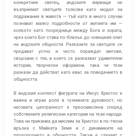
конкретния светец, андските вярващи не
възприемат светците толкова като модел за
подражание в живота — тъй като в много случаи
познават малко подробности от житията им —
колкото като посредници между Бога и хората,
чрез които Бог става по-близък до човешкия опит
на андските общности. Разказите за светците се
предават устно и често пораждат митове,
свързани с тях, в които се разказват удивителни
истории, творчески оформени, така че тези
разкази да действат като квас за поведението в
общността.
В андския контекст фигурата на Иисус Христос е
важна и играе роля в туземната духовност, но
неговата централност е преосмислена според
собствените религиозни категории на тези народи.
Това ни приканва да мислим за Христос в по-тясна
връзка с Майката Земя и с динамиките на
плодородието в общността. Такъв е случаят с