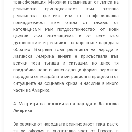
трансформация. Мнозина преминават от липса на
религиозна принадлежност към активна
религиозна практика или от конфесионална
принадлежност към отказ от такава; от
католицизъм към петдесетничество, от нови
църкви към католицизма и от него към
духовностите и религиите на коренните народи, и
обратно. Въпреки това религията на народа в
Латинска Америка винаги е присъствала във
всички тези пътища и ситуации, но днес тя
придобива нови и изненадващи форми, вероятно
породени от мащабните миграционни процеси и от
ситуациите на социална криза и насилие в много
части на Америка.
4. Матрици на религията на народа в Латинска
Америка
За разлика от народната религиозност така, както
тя се оформя в значителна част от Европа, в