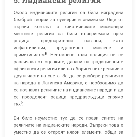
5. Индиански религии
Около индианските религии са били изградени
безброй теории за суеверие и анимизъм. Още от
първия контакт с християнските мисионери
местните религии са били възприемани през
редица предварителни нагласи, като
инфантилизъм, предлогично мислене и
8
примитивизъм
. Несъмнено тази позиция не се
различава от оценките, давани на традиционните
африкански религии или на аборигенните религии в
други части на света. За да се разбере религията
на народа в Латинска Америка, е необходимо да
се познават религиите на индианските народи и да
се преодолеят редица предразсъдъци спрямо
9
тях
.
Би било неуместно тук да се прави синтез на
религиите на индианските народи. Въпреки това е
уместно да се откроят някои елементи, общи за