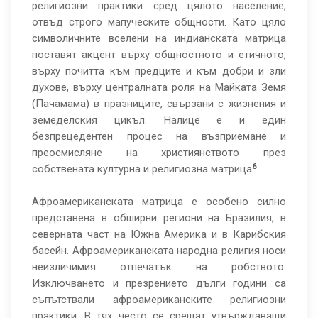
религиозни практики сред цялото население,
отвъд строго мапуческите общности. Като цяло
символичните вселени на индианската матрица
поставят акцент върху общностното и етичното,
върху почитта към предците и към добри и зли
духове, върху централната роля на Майката Земя
(Пачамама) в празниците, свързани с жизнения и
земеделския цикъл. Налице е и един
безпрецедентен процес на възприемане и
преосмисляне на християнството през
6
собствената културна и религиозна матрица
.
Афроамериканската матрица е особено силно
представена в обширни региони на Бразилия, в
северната част на Южна Америка и в Карибския
басейн. Афроамериканската народна религия носи
неизличимия отпечатък на робството.
Изключването и презрението дълги години са
съпътствали афроамериканските религиозни
практики. В тях често се срещат утвърждаващи