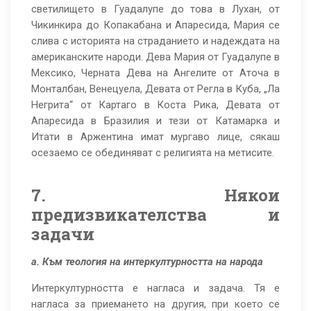
светилището в Гуадалупе до това в Лухан, от
Чикинкира до Копакабана и Апаресида, Мария се
слива с историята на страданието и надеждата на
американските народи. Дева Мария от Гуадалупе в
Мексико, Черната Дева на Ангелите oт Аточа в
Монталбан, Венецуела, Девата от Регла в Куба, „Ла
Негрита“ от Картаго в Коста Рика, Девата от
Апаресида в Бразилия и тези от Катамарка и
Итати в Аржентина имат мургаво лице, сякаш
осезаемо се обединяват с религията на метисите.
7. Някои
предизвикателства и
задачи
а. Към теология на интеркултурността на народа
Интеркултурността е нагласа и задача. Тя е
нагласа за приемането на другия, при което се