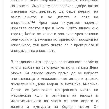
кожа и е тясно свързана с телесното измерение
на човека. Именно тук се разбира добре какво
означава християнството да бъде религия на
въплъщението и че „плътта е оста на
12
спасението“
. Чрез тази ритуалност народът
изразява своята вяра в Бога, Който винаги е с
хората, Който се явява и разкрива чрез сетивни
реалности, и преживява историческия зародиш на
спасението, тъй като плътта се е превърнала в
инструмент на спасението.
В традиционната народна религиозност особено
място трябва да се отреди на почитта към Дева
Мария. Би отнело много време да се изброят
впечатляващото множество светилища и църкви,
посветени на Дева Мария, в Латинска Америка.
Лесно се установява централното място на
марианския култ в религията на народа и
идентификацията на много от тези образи с
лицето и културата на бедния народ. От