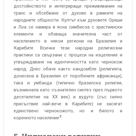
достойнството и интегриращи преживявания на
транс и обсебване от духове в рамките на
народните общности. Култът към духовете Ориши
и Лоа се намира в ясна симбиоза с християнски
елементи и обхваща значителна част от
населението в някои региони на Бразилия и
Карибите. Всички тези народни религиозни
практики са свързани с процеси на изцеление и
утвърждаване на идентичността като чернокож
народ. Днес обаче както кандомбле (религията,
донесена в Бразилия от поробените африканци),
така и умбанда (типично бразилска религия,
възникнала като съзнателен синтез през първото
десетилетие на ХХ век) и вудуто (със силно
присъствие най-вече в Карибите) не засягат
единствено чернокожото, но и бялото и
7
коренното население
.