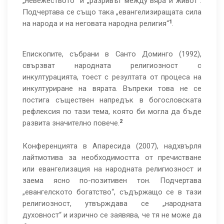
„невежеството“ и „разривът между вяра и живот“.
Подчертава се също така „евангелизиращата сила
1
на народа и на неговата народна религия“
.
Епископите, събрани в Санто Доминго (1992),
свързват народната религиозност с
инкултурацията, тоест с резултата от процеса на
инкултуриране на вярата. Въпреки това не се
постига съществен напредък в богословската
рефлексия по тази тема, която би могла да бъде
2
развита значително повече.
Конференцията в Апаресида (2007), надхвърля
лайтмотива за необходимостта от пречистване
или евангелизация на народната религиозност и
заема ясно по-позитивен тон. Подчертава
„евангелското богатство“, съдържащо се в тази
религиозност, утвърждава се „народната
духовност“ и изрично се заявява, че тя не може да