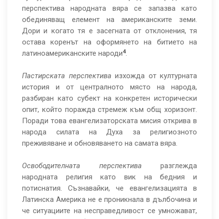
перспектива народната вяра се запазва като
обединяващ елемент на американските земи.
Дори и когато тя е засегната от отклонения, тя
остава коренът на оформянето на битието на
4
латиноамериканските народи
.
Пастирската перспектива
изхожда от културната
история и от централното място на народа,
разбиран като субект на конкретен исторически
опит, който поражда стремеж към общ хоризонт.
Поради това евангелизаторската мисия открива в
народа силата на Духа за религиозното
преживяване и обновяването на самата вяра.
Освободителната перспектива
разглежда
народната религия като вик на бедния и
потиснатия. Съзнавайки, че евангелизацията в
Латинска Америка не е проникнала в дълбочина и
че ситуациите на несправедливост се умножават,