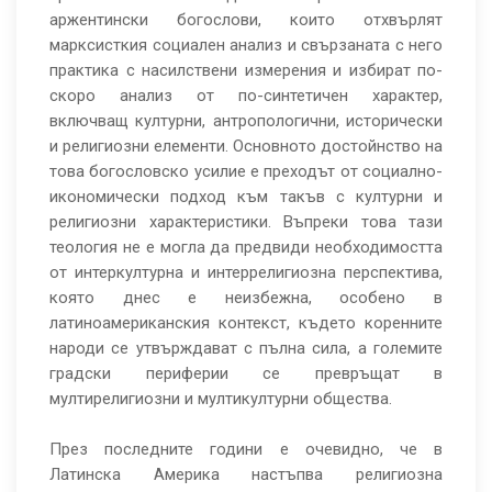
аржентински богослови, които отхвърлят
марксисткия социален анализ и свързаната с него
практика с насилствени измерения и избират по-
скоро анализ от по-синтетичен характер,
включващ културни, антропологични, исторически
и религиозни елементи. Основното достойнство на
това богословско усилие е преходът от социално-
икономически подход към такъв с културни и
религиозни характеристики. Въпреки това тази
теология не е могла да предвиди необходимостта
от интеркултурна и интеррелигиозна перспектива,
която днес е неизбежна, особено в
латиноамериканския контекст, където коренните
народи се утвърждават с пълна сила, а големите
градски периферии се превръщат в
мултирелигиозни и мултикултурни общества.
През последните години е очевидно, че в
Латинска Америка настъпва религиозна