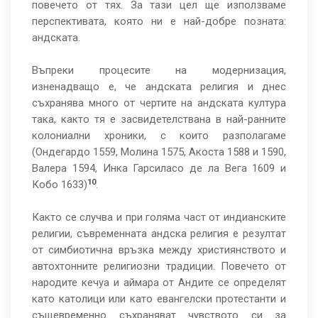
повечето от тях. За тази цел ще използваме
перспективата, която ни е най-добре позната:
андската.
Въпреки процесите на модернизация,
изненадващо е, че андската религия и днес
съхранява много от чертите на андската култура
така, както тя е засвидетелствана в най-ранните
колониални хроники, с които разполагаме
(Ондегардо 1559, Молина 1575, Акоста 1588 и 1590,
Валера 1594, Инка Гарсиласо де ла Вега 1609 и
10
Кобо 1633)
.
Както се случва и при голяма част от индианските
религии, съвременната андска религия е резултат
от симбиотична връзка между християнството и
автохтонните религиозни традиции. Повечето от
народите кечуа и аймара от Андите се определят
като католици или като евангелски протестанти и
същевременно съхраняват чувството си за