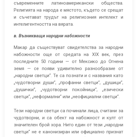
съвременните латиноамерикански общества.
Религията на народа е мястото, където се срещат
и съчетават трудът на религиозния интелект и
интелигентността на вярата.
в. Възникващи народни набожности
Макар да съществуват свидетелства за народни
набожности още от средата на XIX век, през
последните 50 години — от Мексико до Огнена
земя — се появи удивително разнообразие от
„народни светци“. Те са познати и с названия като
„чудотворни души“, „профанни светци“, „душици“,
„душички“, „чудотворни покойници“, „езически
светци“, „неформални“ или „неофициални светци“.
Тези народни светци са починали лица, считани за
чудотворни, и са обект на набожност и култ от
значителен брой хора. Нито един от тези „народни
светци“ не е канонизиран или официално признат