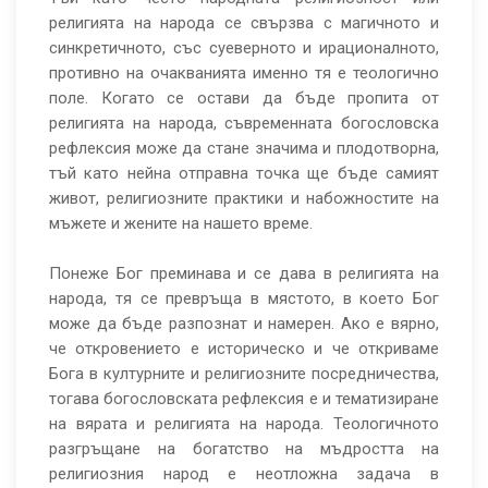
религията на народа се свързва с магичното и
синкретичното, със суеверното и ирационалното,
противно на очакванията именно тя е теологично
поле. Когато се остави да бъде пропита от
религията на народа, съвременната богословска
рефлексия може да стане значима и плодотворна,
тъй като нейна отправна точка ще бъде самият
живот, религиозните практики и набожностите на
мъжете и жените на нашето време.
Понеже Бог преминава и се дава в религията на
народа, тя се превръща в мястото, в което Бог
може да бъде разпознат и намерен. Ако е вярно,
че откровението е историческо и че откриваме
Бога в културните и религиозните посредничества,
тогава богословската рефлексия е и тематизиране
на вярата и религията на народа. Теологичното
разгръщане на богатство на мъдростта на
религиозния народ е неотложна задача в