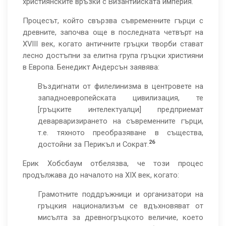
християнските връзки с Византийската империя.
Процесът, който свързва съвременните гърци с
древните, започва още в последната четвърт на
XVIII век, когато античните гръцки творби стават
лесно достъпни за елитна група гръцки християни
в Европа. Бенедикт Андерсън заявява:
Въздигнати от филелинизма в центровете на
западноевропейската цивилизация, те
[гръцките интелектуалци] предприемат
деварваризирането на съвременните гърци,
т.е. тяхното преобразяване в същества,
26
достойни за Перикъл и Сократ.
Ерик Хобсбаум отбелязва, че този процес
продължава до началото на XIX век, когато:
Грамотните поддръжници и организатори на
гръцкия национализъм се вдъхновяват от
мисълта за древногръцкото величие, което