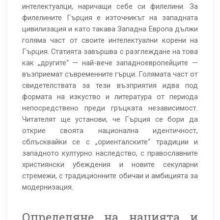
интелектуалци, наричащи себе си филелини. За
филелините Гърция е източникът на западната
цивилизация и като такава Западна Европа дължи
голяма част от своите интелектуални корени на
Гърция. Статията завършва с разглеждане на това
как „другите“ — най-вече западноевропейците —
възприемат съвременните гърци. Голямата част от
свидетелствата за тези възприятия идва под
формата на изкуство и литература от периода
непосредствено преди гръцката независимост.
Читателят ще установи, че Гърция се бори да
открие своята национална идентичност,
сблъсквайки се с „ориенталските“ традиции и
западното културно наследство, с православните
християнски убеждения и новите секуларни
стремежи, с традиционните обичаи и амбицията за
модернизация.
Определяне на нацията и