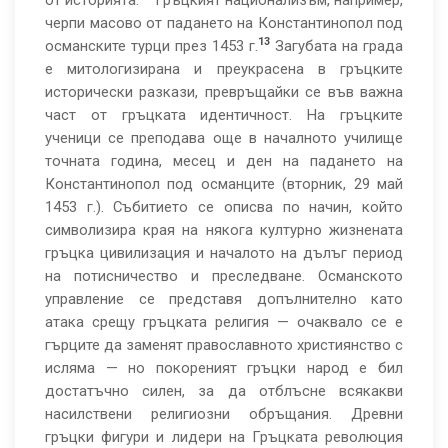
от историята.
Гръцкият национализъм, например,
черпи масово от падането на Константинопол под
13
османските турци през 1453 г.
Загубата на града
е митологизирана и преукрасена в гръцките
исторически разкази, превръщайки се във важна
част от гръцката идентичност. На гръцките
ученици се преподава още в началното училище
точната година, месец и ден на падането на
Константинопол под османците (вторник, 29 май
1453 г.). Събитието се описва по начин, който
символизира края на някога културно жизнената
гръцка цивилизация и началото на дълъг период
на потисничество и преследване. Османското
управление се представя допълнително като
атака срещу гръцката религия — очаквало се е
гърците да заменят православното християнство с
исляма — но покореният гръцки народ е бил
достатъчно силен, за да отблъсне всякакви
насилствени религиозни обръщания. Древни
гръцки фигури и лидери на Гръцката революция