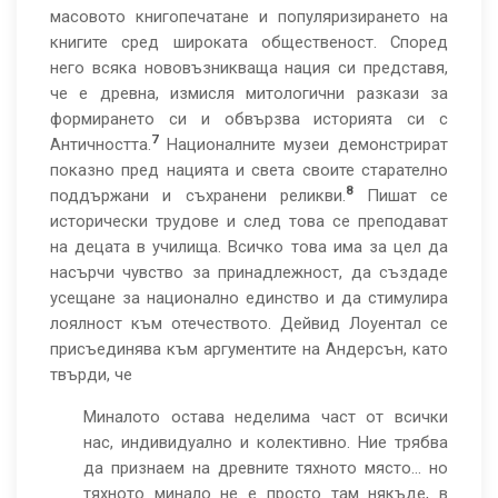
масовото книгопечатане и популяризирането на
книгите сред широката общественост. Според
него всяка нововъзникваща нация си представя,
че е древна, измисля митологични разкази за
формирането си и обвързва историята си с
7
Античността.
Националните музеи демонстрират
показно пред нацията и света своите старателно
8
поддържани и съхранени реликви.
Пишат се
исторически трудове и след това се преподават
на децата в училища. Всичко това има за цел да
насърчи чувство за принадлежност, да създаде
усещане за национално единство и да стимулира
лоялност към отечеството. Дейвид Лоуентал се
присъединява към аргументите на Андерсън, като
твърди, че
Миналото остава неделима част от всички
нас, индивидуално и колективно. Ние трябва
да признаем на древните тяхното място... но
тяхното минало не е просто там някъде, в