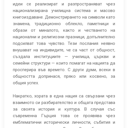
идеи се реализират и разпространяват чрез
национализирана училищна система и масово
книгоиздаване. Демонстрирането на символи като
знамена, традиционно облекло, паметници и
образи от миналото, както и честването на
национални и религиозни празници, допълнително
подсилват това чувство. Тези послания неявно
внушават на индивидите, че са част от общност,
създала институциите — училища, църкви и
семейни структури — които помагат на нацията да
просперира във времето. С други думи, всеки в
общността допринася, пряко или косвено, за
общия успех.
Накратко, хората в една нация са свързани чрез
взаимното си разбирателство и общата представа
за своята история и култура. В случая със
съвременна Гърция това се проявява чрез
емблематични исторически личности, събития и