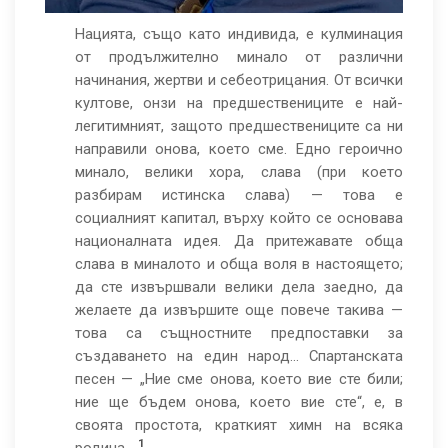
европейски
възприятия
Нацията, също като индивида, е кулминация
от продължително минало от различни
за
начинания, жертви и себеотрицания. От всички
Гърция
култове, онзи на предшествениците е най-
легитимният, защото предшествениците са ни
направили онова, което сме. Едно героично
минало, велики хора, слава (при което
разбирам истинска слава) — това е
социалният капитал, върху който се основава
националната идея. Да притежавате обща
слава в миналото и обща воля в настоящето;
да сте извършвали велики дела заедно, да
желаете да извършите още повече такива —
това са същностните предпоставки за
създаването на един народ… Спартанската
песен — „Ние сме онова, което вие сте били;
ние ще бъдем онова, което вие сте“, е, в
своята простота, краткият химн на всяка
1