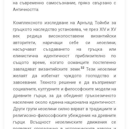
на съвременно самосъзнание, пряко свързано с
Античността.
Комплексното изследване на Арнълд Тойнби за
гръцкото наследство установява, че през XIV и XV
век редица високопоставени византийски
авторитети, наричащи себе си
неоелини
,
насърчават създаването на гръцка или
елинистична идентичност приблизително по
същото време, когато османците постепенно
32
завладяват византийските земи.
Тези
неоелини
желаят да избегнат чуждото господство и
завоевание. Тяхното решение е да възприемат
социалните, културните и философските модели на
древните гърци, за да обединят гръкоезичното
население около единна национална идентичност.
Други групи
неоелини
силно вярват в традициите и
религиозно-философските убеждения на древните
гърци. Всъщност
неоелинските
движения се
появяват спорадично в историческите извори и