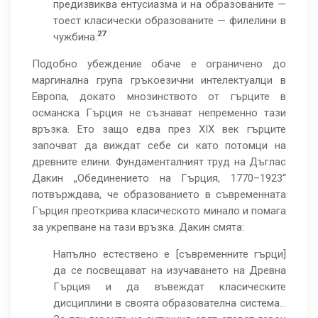
предизвиква ентусиазма и на образованите —
тоест класически образованите — филелини в
27
чужбина.
Подобно убеждение обаче е ограничено до
маргинална група гръкоезични интелектуалци в
Европа, докато мнозинството от гърците в
османска Гърция не съзнават непременно тази
връзка. Ето защо едва през XIX век гърците
започват да виждат себе си като потомци на
древните елини. Фундаменталният труд на Дъглас
Дакин „Обединението на Гърция, 1770–1923“
потвърждава, че образованието в съвременната
Гърция преоткрива класическото минало и помага
за укрепване на тази връзка. Дакин смята:
Напълно естествено e [съвременните гърци]
да се посвещават на изучаването на Древна
Гърция и да въвеждат класическите
дисциплини в своята образователна система…