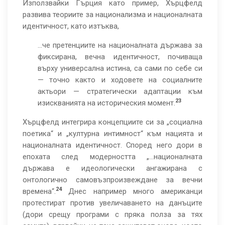
Използвайки Гърция като пример, Хърцфелд
развива теориите за национализма и националната
идентичност, като изтъква,
…че претенциите на националната държава за
фиксирана, вечна идентичност, почиваща
върху универсална истина, са сами по себе си
— точно както и ходовете на социалните
актьори — стратегически адаптации към
23
изискванията на историческия момент.
Хърцфелд интегрира концепциите си за „социална
поетика“ и „културна интимност“ към нацията и
националната идентичност. Според него дори в
епохата след модерността „...националната
държава е идеологически ангажирана с
онтологично самовъзпроизвеждане за вечни
24
времена“.
Днес например много американци
протестират против увеличаването на данъците
(дори срещу програми с пряка полза за тях