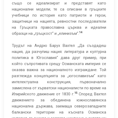
също се идеализират и представят като
национални модели; те са описани в гръцките
учебници по история като патриоти и герои,
защитници на нацията, ревностни последователи
на Гръцката православна църква и идеални
14
образци на „гръцкост“ и „елинизъм“.
Трудът на Андрю Барух Вахтел „Да създадеш
нация, да разчупиш нация: литература и културна
политика в Югославия“ дава друг пример, при
който съпротивата срещу Османската империя се
оказва важна за националното изграждане. Той
разглежда концепцията за „югославизъм“ като
интелектуална конструкция, първоначално
замислена от хърватски националисти по време на
15
Илирийското движени
е от 1830 г.
Според Вахтел
движението за обединена южнославянска
национална държава, заемаща северозападните
балкански територии на късната Османска