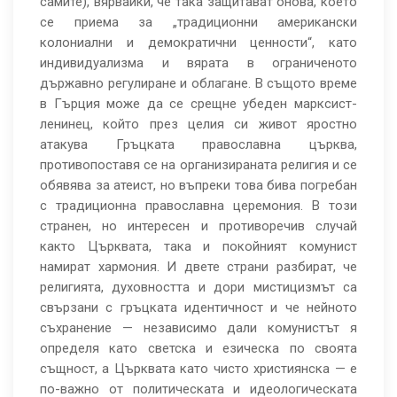
самите), вярвайки, че така защитават онова, което
се приема за „традиционни американски
колониални и демократични ценности“, като
индивидуализма и вярата в ограниченото
държавно регулиране и облагане. В същото време
в Гърция може да се срещне убеден марксист-
ленинец, който през целия си живот яростно
атакува Гръцката православна църква,
противопоставя се на организираната религия и се
обявява за атеист, но въпреки това бива погребан
с традиционна православна церемония. В този
странен, но интересен и противоречив случай
както Църквата, така и покойният комунист
намират хармония. И двете страни разбират, че
религията, духовността и дори мистицизмът са
свързани с гръцката идентичност и че нейното
съхранение — независимо дали комунистът я
определя като светска и езическа по своята
същност, а Църквата като чисто християнска — е
по-важно от политическата и идеологическата