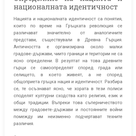
националната идентичност
Нацията и националната идентичност са понятия,
които по време на Гръцката революция се
различават значително от аналогичните
представи, съществували в Древна Гърция.
Античността е организирана около малки
градове-държави, чиито граници и територии не са
ясно определени. В резултат на това древните
гърци се самоопределят според града или
селището, в което живеят, а не според
общоприета гръцка нация и идентичност. Разбира
се, те осъзнават ясно, че хората в тези полиси
споделят културни сходства като религия, език и
общи традиции. Въпреки това съперничеството
между градовете-държави и постоянните войни
помежду им неизменно подчертават техните
различия.