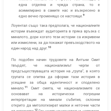
една отделна и чужда страна; то е
асимилирано в самите нас и възкресено в
9
едно вечно променящо се настояще.
Лоуентал също така предполага, че националните
истории въвеждат аудиторията в пряка връзка с
миналото, дори когато тези истории са изкривени
или измислени, за да покажат превъзходството на
10
един народ над друг.
По подобен начин трудовете на Антъни Смит
твърдят, че национализмът черпи от
предсъществуващата история на „група“, в която
групата се опитва да оформи тази история в
усещане за обща идентичност и споделено
11
минало.
Смит смята, че национализмите се
основават на исторически погрешни
интерпретации на минали събития, склонни
открито да митологизират малки и неточни части
12