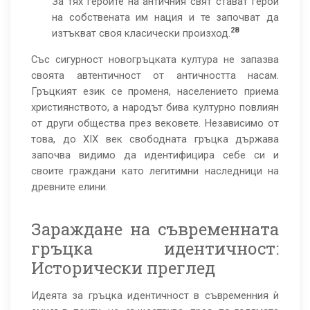
За тях героите на античния свят стават герои
на собствената им нация и те започват да
28
изтъкват своя класически произход.
Със сигурност новогръцката култура не запазва
своята автентичност от античността насам.
Гръцкият език се променя, населението приема
християнството, а народът бива културно повлиян
от други общества през вековете. Независимо от
това, до XIX век свободната гръцка държава
започва видимо да идентифицира себе си и
своите граждани като легитимни наследници на
древните елини.
Зараждане на съвременната
гръцка идентичност:
Исторически преглед
Идеята за гръцка идентичност в съвременния ѝ