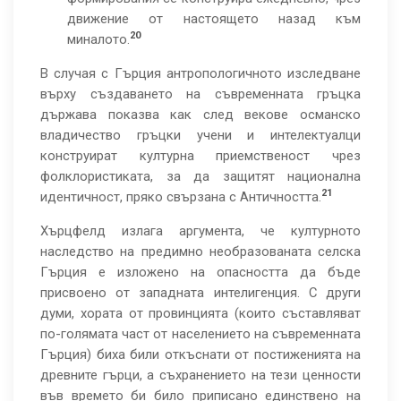
движение от настоящето назад към
20
миналото.
В случая с Гърция антропологичното изследване
върху създаването на съвременната гръцка
държава показва как след векове османско
владичество гръцки учени и интелектуалци
конструират културна приемственост чрез
фолклористиката, за да защитят национална
21
идентичност, пряко свързана с Античността.
Хърцфелд излага аргумента, че културното
наследство на предимно необразованата селска
Гърция е изложено на опасността да бъде
присвоено от западната интелигенция. С други
думи, хората от провинцията (които съставляват
по-голямата част от населението на съвременната
Гърция) биха били откъснати от постиженията на
древните гърци, а съхранението на тези ценности
във времето би било приписано единствено на