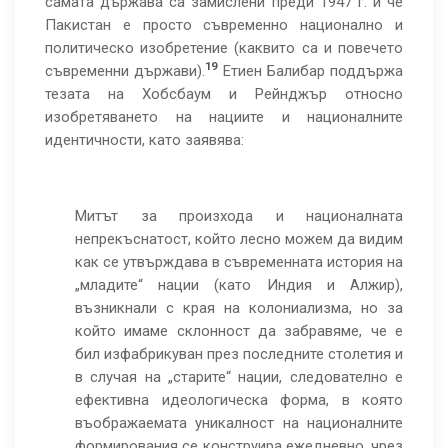
самата държава са замислени преди 1947 г. и че
Пакистан е просто съвременно национално и
политическо изобретение (каквито са и повечето
19
съвременни държави).
Етиен Балибар поддържа
тезата на Хобсбаум и Рейнджър относно
изобретяването на нациите и националните
идентичности, като заявява:
Митът за произхода и националната
непрекъснатост, който лесно можем да видим
как се утвърждава в съвременната история на
„младите“ нации (като Индия и Алжир),
възникнали с края на колониализма, но за
който имаме склонност да забравяме, че е
бил изфабрикуван през последните столетия и
в случая на „старите“ нации, следователно е
ефективна идеологическа форма, в която
въображаемата уникалност на националните
формирования се конструира ежедневно, чрез