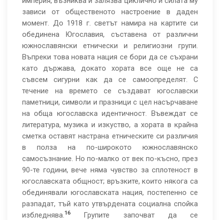
империя, възниква и залязва циклично и силата му
зависи от общественото настроение в даден
момент. До 1918 г. светът намира на картите си
обединена Югославия, съставена от различни
южнославянски етнически и религиозни групи.
Въпреки това новата нация се бори да се съхрани
като държава, докато хората все още не са
съвсем сигурни как да се самоопределят. С
течение на времето се създават югославски
паметници, символи и празници с цел насърчаване
на обща югославска идентичност. Въвеждат се
литература, музика и изкуство, а хората в крайна
сметка оставят настрана етническите си различия
в полза на по-широкото южнославянско
самосъзнание. Но по-малко от век по-късно, през
90-те години, вече няма чувство за сплотеност в
югославската общност; връзките, които някога са
обединявали югославската нация, постепенно се
разпадат, тъй като утвърдената социална спойка
16
избледнява.
Групите започват да се