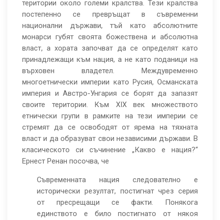
територии около големи кралства. Тези кралства
постепенно се превръщат в съвременни
национални държави, тъй като абсолютните
монарси губят своята божествена и абсолютна
власт, а хората започват да се определят като
принадлежащи към нация, а не като поданици на
върховен владетел. Междувременно
многоетнически империи като Русия, Османската
империя и Австро-Унгария се борят да запазят
своите територии. Към XIX век множеството
етнически групи в рамките на тези империи се
стремят да се освободят от ярема на тяхната
власт и да образуват свои независими държави. В
класическото си съчинение „Какво е нация?“
Ернест Ренан посочва, че
Съвременната нация следователно е
исторически резултат, постигнат чрез серия
от пресрещащи се факти. Понякога
единството е било постигнато от някоя