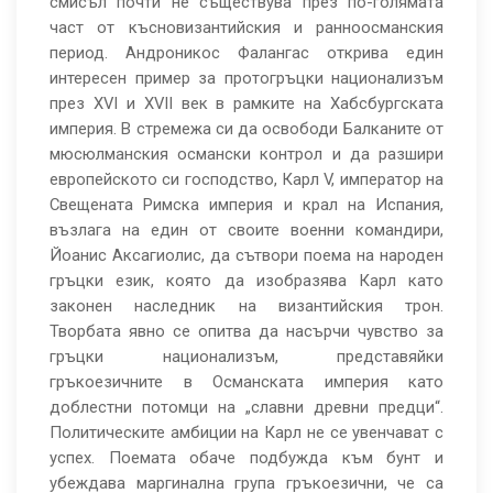
смисъл почти не съществува през по-голямата
част от късновизантийския и ранноосманския
период. Андроникос Фалангас открива един
интересен пример за протогръцки национализъм
през XVI и XVII век в рамките на Хабсбургската
империя. В стремежа си да освободи Балканите от
мюсюлманския османски контрол и да разшири
европейското си господство, Карл V, император на
Свещената Римска империя и крал на Испания,
възлага на един от своите военни командири,
Йоанис Аксагиолис, да сътвори поема на народен
гръцки език, която да изобразява Карл като
законен наследник на византийския трон.
Творбата явно се опитва да насърчи чувство за
гръцки национализъм, представяйки
гръкоезичните в Османската империя като
доблестни потомци на „славни древни предци“.
Политическите амбиции на Карл не се увенчават с
успех. Поемата обаче подбужда към бунт и
убеждава маргинална група гръкоезични, че са