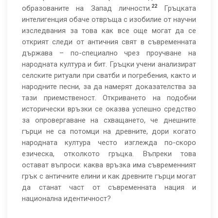
22
образованите на Запад личности.
Гръцката
интелигенция обаче отвръща с изобилие от научни
изследвания за това как все още могат да се
открият следи от античния свят в съвременната
държава – по-специално чрез проучване на
народната култура и бит. Гръцки учени анализират
селските ритуали при сватби и погребения, както и
народните песни, за да намерят доказателства за
тази приемственост. Откриването на подобни
исторически връзки се оказва успешно средство
за опровергаване на схващането, че днешните
гърци не са потомци на древните, дори когато
народната култура често изглежда по-скоро
езическа, отколкото гръцка. Въпреки това
остават въпроси: каква връзка има съвременният
грък с античните елини и как древните гърци могат
да станат част от съвременната нация и
национална идентичност?