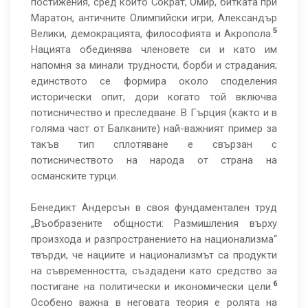
постижения, сред които Сократ, Омир, битката при
Маратон, античните Олимпийски игри, Александър
5
Велики, демокрацията, философията и Акропола.
Нацията обединява членовете си и като им
напомня за минали трудности, борби и страдания;
единството се формира около споделения
исторически опит, дори когато той включва
потисничество и преследване. В Гърция (както и в
голяма част от Балканите) най-важният пример за
такъв тип сплотяване е свързан с
потисничеството на народа от страна на
османските турци.
Бенедикт Андерсън в своя фундаментален труд
„Въобразените общности: Размишления върху
произхода и разпространението на национализма“
твърди, че нациите и национализмът са продукти
на съвременността, създадени като средство за
6
постигане на политически и икономически цели.
Особено важна в неговата теория е ролята на