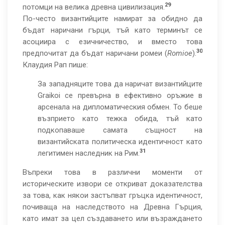
29
потомци на велика древна цивилизация.
По-често византийците намират за обидно да
бъдат наричани гърци, тъй като терминът се
асоциира с езичничество, и вместо това
30
предпочитат да бъдат наричани ромеи (
Romioe
).
Клаудия Рап пише:
За западняците това да наричат византийците
Graikoi се превърна в ефективно оръжие в
арсенала на дипломатическия обмен. То беше
възприето като тежка обида, тъй като
подкопаваше самата същност на
византийската политическа идентичност като
31
легитимен наследник на Рим.
Въпреки това в различни моменти от
историческите извори се откриват доказателства
за това, как някои застъпват гръцка идентичност,
почиваща на наследството на Древна Гърция,
като имат за цел създаването или възраждането