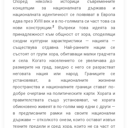
Според няколко историци съвременните
концепции за националната държава и
националната идентичност се появяват в Европа
едва през XVIII век и в по-голямата си част това са
2
нови конструкции.
Въпреки това идеята за
принадлежност към общност от хора, споделящи
сходни културни характеристики — нацията —
съществува отдавна. Най-ранните нации се
състоят от групи хора, обитаващи малки градчета
и села. Когато населението се увеличава до
размерите на град, заедно с него се разрастват
неговата нация или народ. Границите се
установяват, а националните жизнени
пространства и националните граници стават по-
добре очертани на политическите карти. Хората и
правителствата също установяват, че хората
обикновено живеят в по-голям мир едни с други —
в предписаните рамки на своите национални
държави — отколкото онези, които остават извън
техните предели и сред хора, които не са част от