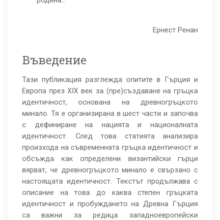
родина…
Ернест Ренан
Въведение
Тази публикация разглежда опитите в Гърция и
Европа през XIX век за (пре)създаване на гръцка
идентичност, основана на древногръцкото
минало. Тя е организирана в шест части и започва
с дефиниране на нацията и националната
идентичност. След това статията анализира
произхода на съвременната гръцка идентичност и
обсъжда как определени византийски гърци
вярват, че древногръцкото минало е свързано с
настоящата идентичност. Текстът продължава с
описание на това до каква степен гръцката
идентичност и пробуждането на Древна Гърция
са важни за редица западноевропейски