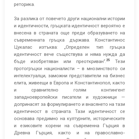
реторика.
За разлика от повечето други национални истории
и идентичности, гръцката идентичност вероятно е
внесена в страната още преди образуването на
съвременната гръцка държава. Константинос
Цукалас изтъква: „Определен тип гръцка
идентичност вече съществува и няма нужда да
25
бъде изобретяван или преоткриван“.
Тези
протогръцки националисти – в мнозинството си
интелектуалци, заможни представители на бизнес
елита, живеещи в Европа и Константинопол, както
и сравнително голям контингент
западноевропейски писатели и художници —
допринасят за формулирането и внасянето на тази
идентичност в страната. Тази идентичност се
основава предимно на културните, историческите
и езиковите корени на съвременна Гърция в
Древна Гърция, както и на православно-