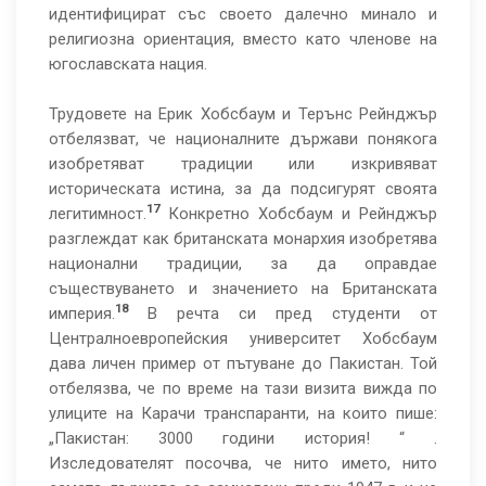
идентифицират със своето далечно минало и
религиозна ориентация, вместо като членове на
югославската нация.
Трудовете на Ерик Хобсбаум и Терънс Рейнджър
отбелязват, че националните държави понякога
изобретяват традиции или изкривяват
историческата истина, за да подсигурят своята
17
легитимност.
Конкретно Хобсбаум и Рейнджър
разглеждат как британската монархия изобретява
национални традиции, за да оправдае
съществуването и значението на Британската
18
империя.
В речта си пред студенти от
Централноевропейския университет Хобсбаум
дава личен пример от пътуване до Пакистан. Той
отбелязва, че по време на тази визита вижда по
улиците на Карачи транспаранти, на които пише:
„Пакистан: 3000 години история! “ .
Изследователят посочва, че нито името, нито