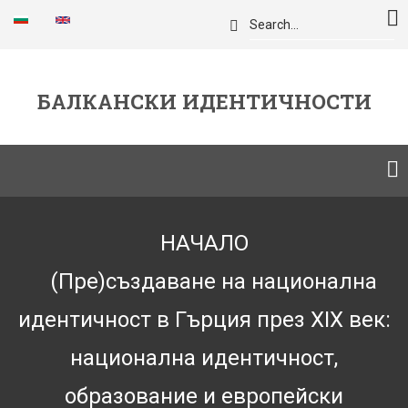
Премини
Търси
към
основното
съдържание
БАЛКАНСКИ ИДЕНТИЧНОСТИ
Breadcrumb
НАЧАЛО
(Пре)създаване на национална
идентичност в Гърция през XIX век:
национална идентичност,
образование и европейски