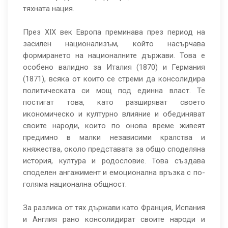
тяхната нация.
През XIX век Европа преминава през период на
засилен национализъм, който насърчава
формирането на националните държави. Това е
особено валидно за Италия (1870) и Германия
(1871), всяка от които се стреми да консолидира
политическата си мощ под единна власт. Те
постигат това, като разширяват своето
икономическо и културно влияние и обединяват
своите народи, които по онова време живеят
предимно в малки независими кралства и
княжества, около представата за общо споделяна
история, култура и родословие. Това създава
споделен ангажимент и емоционална връзка с по-
голяма национална общност.
За разлика от тях държави като Франция, Испания
и Англия рано консолидират своите народи и