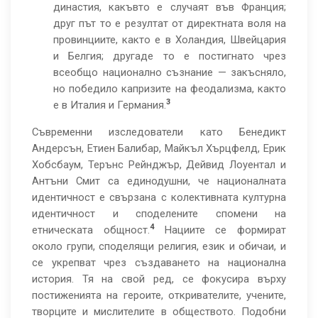
династия, какъвто е случаят във Франция;
друг път то е резултат от директната воля на
провинциите, както е в Холандия, Швейцария
и Белгия; другаде то е постигнато чрез
всеобщо национално съзнание — закъсняло,
но победило капризите на феодализма, както
3
е в Италия и Германия.
Съвременни изследователи като Бенедикт
Андерсън, Етиен Балибар, Майкъл Хърцфелд, Ерик
Хобсбаум, Терънс Рейнджър, Дейвид Лоуентал и
Антъни Смит са единодушни, че националната
идентичност е свързана с колективната културна
идентичност и споделените спомени на
4
етническата общност.
Нациите се формират
около групи, споделящи религия, език и обичаи, и
се укрепват чрез създаването на национална
история. Тя на свой ред, се фокусира върху
постиженията на героите, откривателите, учените,
творците и мислителите в обществото. Подобни