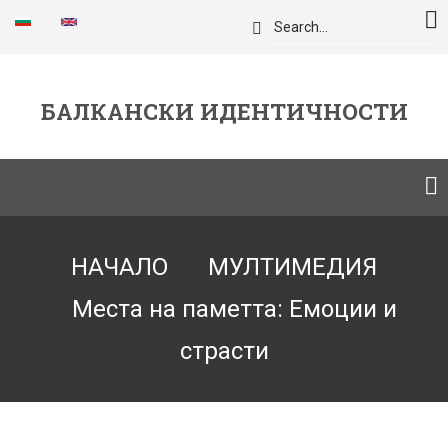
Премини
Търси
към
основното
съдържание
БАЛКАНСКИ ИДЕНТИЧНОСТИ
Breadcrumb
НАЧАЛО
МУЛТИМЕДИЯ
Места на паметта: Емоции и
страсти