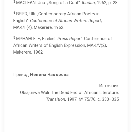
3
MACLEAN, Una. „Song of a Goat“.
Ibadan
, 1962, p. 28.
4
BEIER, Ulli. „Contemporary African Poetry in
English“.
Conference of African Writers
Report
,
MAK/II(4), Makerere, 1962.
5
MPHAHLELE, Ezekiel.
Press Report
. Conference of
African Writers of English Expression, MAK/V(2),
Makerere, 1962.
Превод
Невена Чакърова
Източник
Obiajunwa Wali. The Dead End of African Literature,
Transition
, 1997, № 75/76, с. 330–335