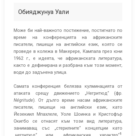
Крахът
на
Обияджунуа Уали
африканската
литература
Може би най-важното постижение, постигнато по
време на конференцията на африканските
писатели, пишещи на английски език, която се
проведе в колежа в Макерере, Кампала през юни
1962 г., е идеята, че африканската литература,
както е дефинирана и разбрана към този момент,
води до задънена улица.
Самата конференция белязва кулминацията от
атаката срещу движението „Негритюд“ (фр.
Négritude
). От дълго време насам африканските
писатели, пишещи на английски език, като
Йезекиил Мпахлеле, Уоле Шоинка и Кристофър
Окигбо се отнасят към този вид литература,
занимаващ със „стерилните“ концепции като
1
„негритюд“ или „африканския характер“
,