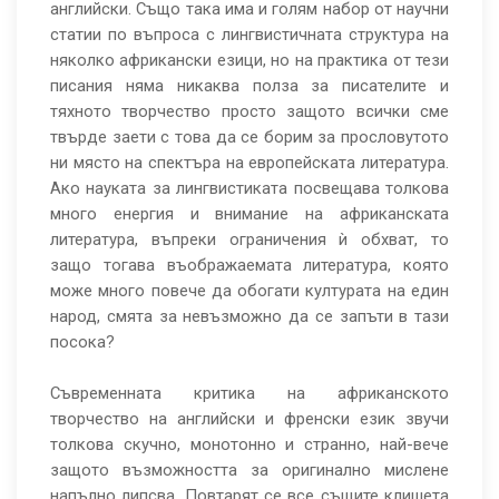
английски. Също така има и голям набор от научни
статии по въпроса с лингвистичната структура на
няколко африкански езици, но на практика от тези
писания няма никаква полза за писателите и
тяхното творчество просто защото всички сме
твърде заети с това да се борим за прословутото
ни място на спектъра на европейската литература.
Ако науката за лингвистиката посвещава толкова
много енергия и внимание на африканската
литература, въпреки ограничения ѝ обхват, то
защо тогава въображаемата литература, която
може много повече да обогати културата на един
народ, смята за невъзможно да се запъти в тази
посока?
Съвременната критика на африканското
творчество на английски и френски език звучи
толкова скучно, монотонно и странно, най-вече
защото възможността за оригинално мислене
напълно липсва. Повтарят се все същите клишета