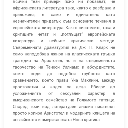
Всички тези примери ясно ни показват, че
африканската литература така, както е разбрана и
приложена, е само и единствено като
незначителен придатък към основните течения в
европейската литература. Както писателите, така и
критиците четат и „поглъщат“ европейската
литература и нейните критически методи.
Съвременната драматургия на Дж. П. Кларк не
само наподобява жанра на класическата гръцка
трагедия на Аристотел, но и на съвременното
творчество на Тенеси Уилиамс и абсурдистите,
което води до подобни грубости като
сравнението, което прави Уна Маклийн, между
простоватия и жаден за деца, Ебиере до
усложненията от сексуален характер в
американското семейство на Голямото татенце.
Според този вид литературен анализ писателят
просто копира Аристотел и модерните клишета на
английската и американската Нова критика.