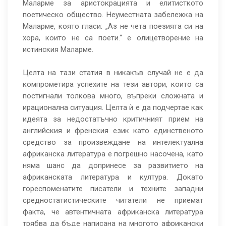
Маларме за аристокрацията и елитисткото
поетическо общество. Неуместната забележка на
Маларме, която гласи: „Аз не чета поезията си на
хора, които не са поети.“ e олицетворение на
истинския Маларме.
Целта на тази статия в никакъв случай не е да
компрометира успехите на тези автори, които са
постигнали толкова много, въпреки сложната и
ирационална ситуация. Целта ѝ е да подчертае как
идеята за недостатъчно критичният прием на
английския и френския език като единственото
средство за произвеждане на интелектуална
африканска литература е погрешно насочена, като
няма шанс да допринесе за развитието на
африканската литература и култура. Докато
гореспоменатите писатели и техните западни
средностатистическите читатели не приемат
факта, че автентичната африканска литература
трябва да бъде написана на многото африкански