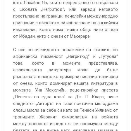
като Янхайнц Ян, които непрестанно го свързвали
с школата „Негритюд“, или заради неговото
престъпване на граници, печелейки международно
признание с широкото си използване на английски
изказвания, които нямат нищо общо нито с тези
от Ибадан, нито с онези от Макерере.
С все по-очевидното поражение на школите по
африканска писменост „Негритюд“ и „Тутуола“
това, което в момента представлява,
африканската литература може да бъде
разпозната в няколко примерни писания, написани
от онези, които доминират нашата литература в
момента. Уна Макклийн, рецензирайки пиесата
„Песента на една коза“ на Дж. П. Кларк, пише
следното: „Авторът на тази поетична мелодрама
сякаш мисли за себе си като за Тенеси Уилиамс от
тропиците. Жаркият символизъм на войната
между половете изведнъж се просмуква между
блатата, за да висне като ужасяваща миазма в