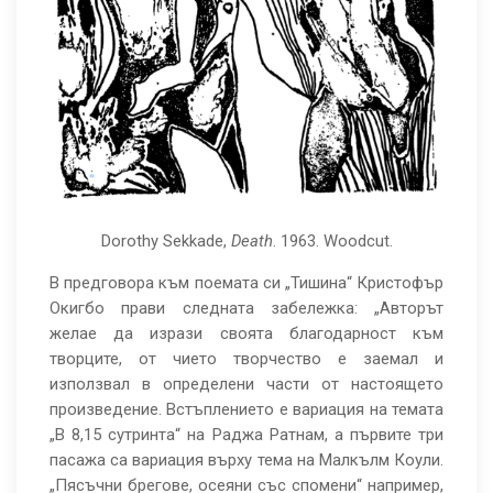
Dorothy Sekkade,
Death
. 1963. Woodcut.
В предговора към поемата си „Тишина“ Кристофър
Окигбо прави следната забележка: „Авторът
желае да изрази своята благодарност към
творците, от чието творчество е заемал и
използвал в определени части от настоящето
произведение. Встъплението е вариация на темата
„В 8,15 сутринта“ на Раджа Ратнам, а първите три
пасажа са вариация върху тема на Малкълм Коули.
„Пясъчни брегове, осеяни със спомени“ например,