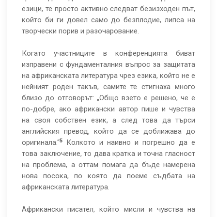
езици, те просто активно следват безизходен път,
който би ги довел само до безплодие, липса на
творчески порив и разочарование.
Когато участниците в конференцията биват
изправени с фундаменталния въпрос за защитата
на африканската литература чрез езика, който не е
нейният роден такъв, самите те стигнаха много
близо до отговорът: „Общо взето е решено, че е
по-добре, ако африкански автор пише и чувства
на своя собствен език, а след това да търси
английския превод, който да се доближава до
5
оригинала.“
Колкото и наивно и погрешно да е
това заключение, то дава кратка и точна гласност
на проблема, а оттам помага да бъде намерена
нова посока, по която да поеме съдбата на
африканската литература.
Африкански писател, който мисли и чувства на