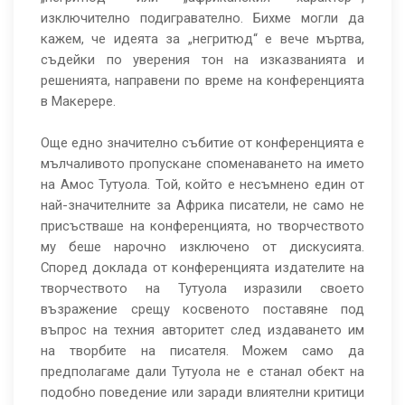
изключително подигравателно. Бихме могли да
кажем, че идеята за „негритюд“ е вече мъртва,
съдейки по уверения тон на изказванията и
решенията, направени по време на конференцията
в Макерере.
Още едно значително събитие от конференцията е
мълчаливото пропускане споменаването на името
на Амос Тутуола. Той, който е несъмнено един от
най-значителните за Африка писатели, не само не
присъстваше на конференцията, но творчеството
му беше нарочно изключено от дискусията.
Според доклада от конференцията издателите на
творчеството на Тутуола изразили своето
възражение срещу косвеното поставяне под
въпрос на техния авторитет след издаването им
на творбите на писателя. Можем само да
предполагаме дали Тутуола не е станал обект на
подобно поведение или заради влиятелни критици