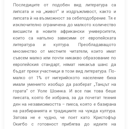
Последиците от подобен вид литература са
липсата и на „живот“ и издръжливост, както и
липсата ѝ на възможност за себеподобрение. Тя е
изключително ограничена до малкото количество
висшисти в новите африкански университети,
които са напълно зависими от европейската
литература и култура. Преобладаващото
мнозинство от местните читатели, които имат
съвсем малко или почти никакво образование по
европейския стандарт, нямат никакъв шанс да
бъдат преки участници в този вид литература. По-
малко от 1% от нигерийското население биха
имали умението изобщо да разберат „Танцът на
гората“ от Уоле Шоинка. И все пак това беше
пиесата, която бе избрана, за да почетат техния
ден на независимостта – пиеса, която е базирана
на разбиранията и традициите на чужда култура.
Затова не е чудно, че поет като Кристофър
Окигбо с готовност прибягва до идеите на