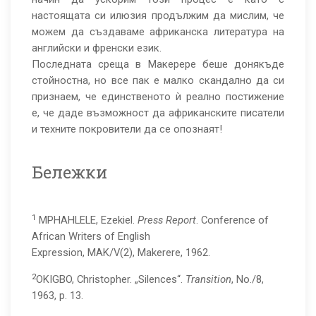
настоящата си илюзия продължим да мислим, че
можем да създаваме африканска литература на
английски и френски език.
Последната среща в Макерере беше донякъде
стойностна, но все пак е малко скандално да си
признаем, че единственото ѝ реално постижение
е, че даде възможност да африканските писатели
и техните покровители да се опознаят!
Бележки
1
MPHAHLELE, Ezekiel.
Press Report
. Conference of
African Writers of English
Expression, MAK/V(2), Makerere, 1962.
2
OKIGBO, Christopher. „Silences“.
Transition
, No./8,
1963, p. 13.