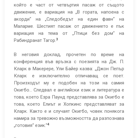
който е част от четвъртия пасаж от същото
движение, е вариация на „В гората, напоена с
акорди“ на „Следобедът на един фавн“ на
Маларме. Шестият пасаж от движението е пък
вариация на тема от „Птици без дом“ на
3
Рабиндранат Тагор.
В неговия доклад, прочетен по време на
конференция във връзка с поезията на Дж. П.
Кларк в Макерерe, Ули Байер казва: „Джон Пепър
Кларк е изключително отличаващ се поет.
Произходът му е подобен на този на самия
Окигбо… Следвал е английски език и литература e
това, което Езра Паунд представлява за Окигбо е
това, което Елиът и Хопкинс представляват за
Кларк. Както е и случаят Окигбо, човек понякога
намира за тревожно възможността да разпознава
4
„готовия“ език.“