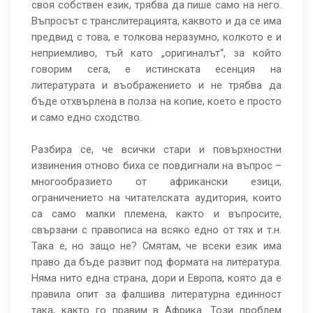
своя собствен език, трябва да пише само на него.
Въпросът с транслитерацията, каквото и да се има
предвид с това, е толкова неразумно, колкото е и
неприемливо, тъй като „оригиналът“, за който
говорим сега, е истинската есенция на
литературата и въображението и не трябва да
бъде отхвърлена в полза на копие, което е просто
и само едно сходство.
Разбира се, че всички стари и повърхностни
извинения отново биха се повдигнали на въпрос –
многообразието от африкански езици,
ограничението на читателската аудитория, които
са само малки племена, както и въпросите,
свързани с правописа на всяко едно от тях и т.н.
Така е, но защо не? Смятам, че всеки език има
право да бъде развит под формата на литература.
Няма нито една страна, дори и Европа, която да е
правила опит за фалшива литературна единност
така, както го правим в Африка. Този проблем