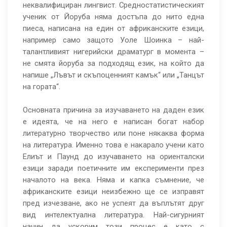
неквалифициран лингвист. Средностатистическият
ученик от Йоруба няма достъпа до нито една
пиеса, написана на един от африканските езици,
например само защото Уоле Шоинка – най-
талантливият нигерийски драматург в момента –
не смята йоруба за подходящ език, на който да
напише „Лъвът и скъпоценният камък“ или „Танцът
на гората“.
Основната причина за изучаването на даден език
е идеята, че на него е написан богат набор
литературно творчество или поне някаква форма
на литература. Именно това е накарало учени като
Елиът и Паунд до изучаването на ориенталски
езици заради поетичните им експерименти през
началото на века. Няма и капка съмнение, че
африканските езици неизбежно ще се изправят
пред изчезване, ако не успеят да въплътят друг
вид интелектуална литература. Най-сигурният
начин да ускорим този процес е като с