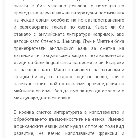
винаги е бил успешно решаван с помощта на
превода на всички важни литературни постижения
на чужди езици, особено на по-разпространените
и разговорните такива по света. Какво ли би
станало с английската литература например, ако
автори като Спенсър, Шекспир, Дън и Милтън бяха
пренебрегнали английския език за сметка на
латинския и гръцкия само защото тези класически
езици са били linguafranca на времето си. Въпреки
че на човек като Милтън писането на латински и
гръцки би му се отдало още по-лесно, той е
написал своите най-познаваеми произведения на
майчиния си език, без да има за цел да се хвали с
международната си слава.
В крайна сметка литературата е използването и
обработването възможностите на езика. Именно
африканските езици имат нужда от точно този вид
развитие, не вечно използваните френски и