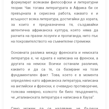
формулират всякакви философски и литературни
теории. Чак тогава литературата в Африка би се
превърнала в сериозна работа, каквато е и
всъщност всяка литература; достигайки до хората,
за които е предназначена тя, създавайки
автентична африканска култура, която няма да
разчита на празни лозунги и пропаганда, нито пък
на покровителството на съмнителни стремежи.
Основната разлика между френската и немската
литература е, че едната е написана на френски, а
другата на немски. Всички останали различия,
каквито и да са те, са базирани на този
фундаментален факт. Това, което е в момента
определяно като африканска литература, написана
на английски и френски, е очевидно противоречие,
толкова невярно, колкото би било твърдението,
че „италианската литература е написана в Хауза“.
Само можем да се надяваме, че бъдещи