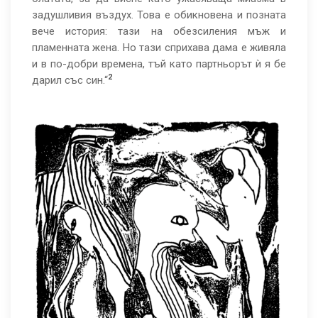
задушливия въздух. Това е обикновена и позната
вече история: тази на обезсиления мъж и
пламенната жена. Но тази сприхава дама е живяла
и в по-добри времена, тъй като партньорът ѝ я бе
2
дарил със син.“