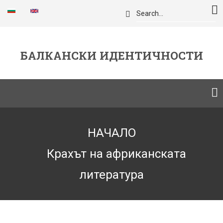
Премини
Търси
към
основното
съдържание
БАЛКАНСКИ ИДЕНТИЧНОСТИ
Breadcrumb
НАЧАЛО
Крахът на африканската
литература