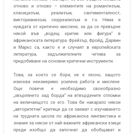
отново и отново – елементите на романтизъм,
класицизъм, реализъм, сантименталност,
викторианизъм, сюрреализъм и т.н. Няма я
нуждата от критично мислене, за да се превърне
някой във „водещ критик или фигура“ в
африканската литература. Фрейзър, Фройд, Дарвин
и Маркс са, както е и случаят в европейската
литература, задължителните четива за
придобиване на основни критични инструменти.
Това, за което се боря, не е лесно, защото
изисква неизмеримо усилена работа и мислене.
Още повече е необходимо своеобразно
„хвърлянето зад борда“ на втвърдените отломки
на величаещото се его. Това би накарало някои
„авторитетни“ критици да се заемат с изучаването
на трудната школа по африканска лингвистика и
знания за някои от най-важните африкански езици
преди изобщо да започнат да обобщават и