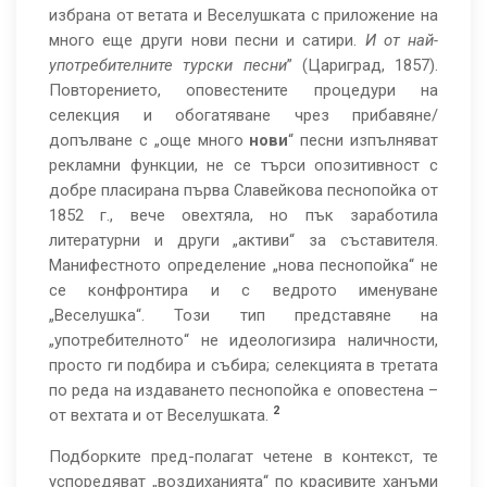
избрана от ветата и Веселушката с приложение на
много еще други нови песни и сатири.
И от най-
употребителните турски песни
” (Цариград, 1857).
Повторението, оповестените процедури на
селекция и обогатяване чрез прибавяне/
допълване с „още много
нови
“ песни изпълняват
рекламни функции, не се търси опозитивност с
добре пласирана първа Славейкова песнопойка от
1852 г., вече овехтяла, но пък заработила
литературни и други „активи“ за съставителя.
Манифестното определение „нова песнопойка“ не
се конфронтира и с ведрото именуване
„Веселушка“. Този тип представяне на
„употребителното“ не идеологизира наличности,
просто ги подбира и събира; селекцията в третата
по реда на издаването песнопойка е оповестена –
2
от вехтата и от Веселушката.
Подборките пред-полагат четене в контекст, те
успоредяват „воздиханията“ по красивите ханъми