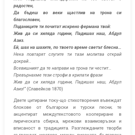
радостен,
Да бъдеш во веки щастлив на трона си
благословен,
Поданиците ти почитат искрено фермана твой:
Жив да си хиляда години, Падишах наш, Абдул
Азиз.
Ей, шах на шахите, по твоето време светът блесна…
Нека повтарят слугите ти тази молитва открай
докрай…
Всевишният да те направи на трона ти честит…
Превърнахме тези строфи в крилати фрази
Жив да си хиляда години, Падишах наш, Абдул
Азиз!“
(Славейков 1870)
Двете цитирани току-що стихотворения въвеждат
блокове от български и турски песни; те
акцентират междутекстовото коопериране в
лирическата сбирка, мрежови взаимовръзки и
вписаност в традицията. Разглежданите творби