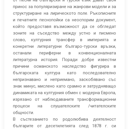
от песни на български и турски език дават своя
принос за популяризиране на жанрови модели и за
структуриране на лирическото поле. Ръкописните
и печатните песнопойки са неоспорим документ,
който предоставя възможност да се обгледат
зоните на съседство между устно и писмено
слово, културния трансфер в империята и
конкретни литературни българо-турски връзки,
останали периферни в конвенционалната
литературна история. Поради добре известни
причини османското наследство фигурира в
българската култура като последователно
непризнавано и неприемано, заскобявано със
знак минус, мислено като срамно и затрудняващо
динамиката на културния обмен с модерна Европа,
изрязано от наблюдаваните трансформационни
процеси на слушателските /читателските
общности.
В състезанието по родолюбива деятелност
българите от десетилетията след 1878 г. си