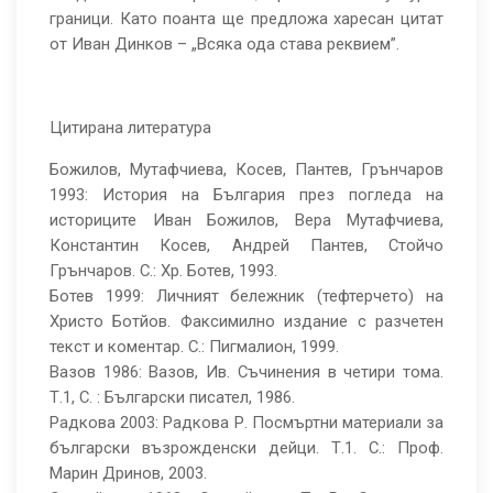
граници. Като поанта ще предложа харесан цитат
от Иван Динков – „Всяка ода става реквием”.
Цитирана литература
Божилов, Мутафчиева, Косев, Пантев, Грънчаров
1993: История на България през погледа на
историците Иван Божилов, Вера Мутафчиева,
Константин Косев, Андрей Пантев, Стойчо
Грънчаров. С.: Хр. Ботев, 1993.
Ботев 1999: Личният бележник (тефтерчето) на
Христо Ботйов. Факсимилно издание с разчетен
текст и коментар. С.: Пигмалион, 1999.
Вазов 1986: Вазов, Ив. Съчинения в четири тома.
Т.1, С. : Български писател, 1986.
Радкова 2003: Радкова Р. Посмъртни материали за
български възрожденски дейци. Т.1. С.: Проф.
Марин Дринов, 2003.