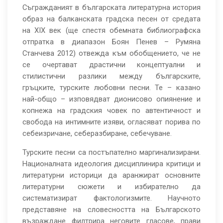
Съгражданият в българската литературна история
образ на балканската градска песен от средата
на ХІХ век (ще спестя обемната библиографска
отпратка в диапазон Боян Пенев – Румяна
Станчева 2012) отвежда към обобщението, че не
се очертават драстични концептуални и
стилистични разлики между българските,
гръцките, турските любовни песни. Те – казано
най-общо – изповядват дионисово опиянение и
копнежа на градския човек по автентичност и
свобода на интимните изяви, огласяват порива по
себеизричане, себеразбиране, себечуване.
Турските песни са постъпателно маргинализирани.
Националната идеология дисциплинира критици и
литературни историци да аранжират основните
литературни сюжети и избирателно да
систематизират фактологизмите. Научното
представяне на словесността на Българското
възраждане филтрира неговите гласове, прави