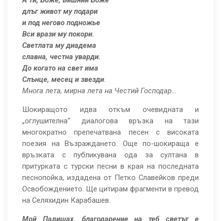
А ти, Боже, Вишний Боже
длъг живот му подари
и под негово подножье
Вси врази му покори.
Светлата му диадема
славна, честна уварди.
До когато на свет има
Слънце, месец и звезди
.
Многа лета, мирна лета на Честий Господар…
Шокиращото идва откъм очевидната и
„оглушителна“ диалогова връзка на тази
многократно препечатвана песен с високата
поезия на Възраждането. Още по-шокираща е
връзката с публикувана ода за султана в
притурката с турски песни в края на последната
песнопойка, издадена от Петко Славейков преди
Освобождението. Ще цитирам фрагменти в превод
на Селяхидин Карабашев.
Мой Падишах, благодарение на теб светът е