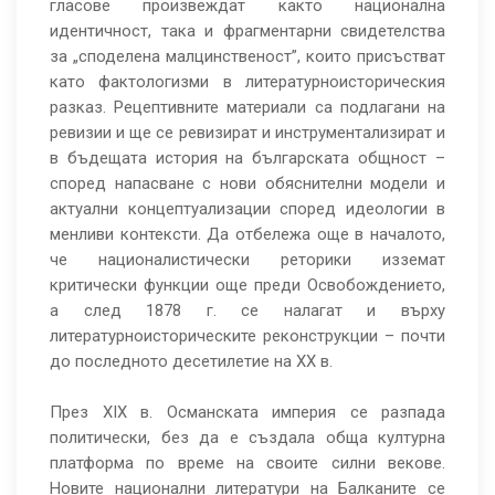
гласове произвеждат както национална
идентичност, така и фрагментарни свидетелства
за „споделена малцинственост”, които присъстват
като фактологизми в литературноисторическия
разказ. Рецептивните материали са подлагани на
ревизии и ще се ревизират и инструментализират и
в бъдещата история на българската общност –
според напасване с нови обяснителни модели и
актуални концептуализации според идеологии в
менливи контексти. Да отбележа още в началото,
че националистически реторики изземат
критически функции още преди Освобождението,
а след 1878 г. се налагат и върху
литературноисторическите реконструкции – почти
до последното десетилетие на ХХ в.
През ХІХ в. Османската империя се разпада
политически, без да е създала обща културна
платформа по време на своите силни векове.
Новите национални литератури на Балканите се