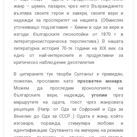
жанр – шумен, пазарен, чрез него Възраждането
възпява своите герои и завери, своите вери и
надежди за просперитет на нацията. (Обмислях
уточняващо подзаглавие – Химни и оди за вери и
изгоди: българските песнопойки от 1870 г. в
литературноисторическа перспектива.) В нашата
литературна история 70-те години на ХІХ век са
едно от най-интересните и продуктивни за
критическо наблюдение десетилетия.
В цитираните тук творби Султанът е привидян,
пожелан, прославян като
просветен монарх.
Можем да проследим хронологията на
българските вери, надежди
, утопии
през
маршрутите на одата, тоест чрез жанровата
рецепция. (Напр. от
Ода за Софроний
и
Ода за
Венелин
до
Ода за СССР
…) Одата е жанр, който
изговаря, поражда, стимулира любови и
идентификации. Срутването на империи, на режими