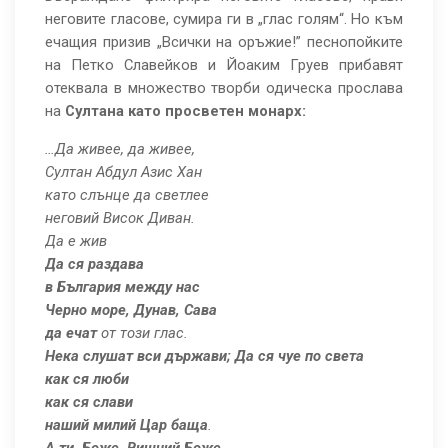
неговите гласове, сумира ги в „глас голям“. Но към
ечащия призив „Всички на оръжие!” песнопойките
на Петко Славейков и Йоаким Груев прибавят
отеквала в множество творби одическа прослава
на
Султана като просветен монарх:
…Да живее, да живее,
Султан Абдул Азис Хан
като слънце да светлее
неговий Висок Диван.
Да е жив
Да ся раздава
в България между нас
Черно море, Дунав, Сава
да
ечат
от този глас.
Нека слушат вси държави; Да ся чуе по света
как ся люби
как ся слави
наший милий Цар баща
.