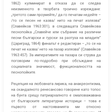
1862) кулминират в отказа да се следва
неизменното в творбата троично изреждане:
„третото сами проумейте,/ да го печатам недейте –
/то се песен не казва/ нито на печат излязва”
(Славейков 1963:301); в следващата Славейкова
песнопойка „Славейче или събрание на различни
песни български и
турски
за разтуха на младите”
(Цариград, 1864) финалът е редактиран – „то се на
печат не казва/ нето на пазар излязва” (Славейков
1963:457). За императивите на пазара си струва да
поговорим по-подробно при обсъждане на
социалната значимост, функционалността на
песнопойките.
Рецепция на любовната лирика, на анакреонтизма,
на скандалното ренесансово говорене като топос
на бунта срещу патриархалното е омаловажавана
от българските литературни историци – това е
първото от настояванията ми относно