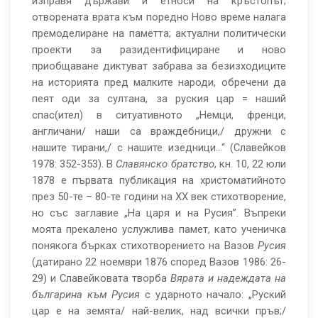
изправя държави и етноси на кръстопът;
отворената врата към поредно Ново време налага
премоделиране на паметта; актуални политически
проекти за разидентифициране и ново
приобщаване диктуват забрава за безизходиците
на историята пред малките народи, обречени да
пеят оди за султана, за руския цар = наший
спас(ител) в ситуативното „Немци, френци,
англичани/ наши са враждебници,/ дружни с
нашите тирани,/ с нашите изедници…“ (Славейков
1978: 352-353). В
Славянско братство
, кн. 10, 22 юли
1878 е първата публикация на христоматийното
през 50-те – 80-те години на ХХ век стихотворение,
но със заглавие „На царя и на Русия”. Въпреки
моята прекалено услужлива памет, като ученичка
понякога бърках стихотворението на Вазов
Русия
(датирано 22 ноември 1876 според Вазов 1986: 26-
29) и Славейковата творба
Вярата и надеждата на
българина към Русия
с ударното начало: „Руский
цар е на земята/ най-велик, над всички пръв;/