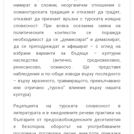
намират в сложни, неорганични отношения с
османотурската традиция и отказват да градят,
отказват да признаят връзки с турската изящна
словесност. При всяка осезаема смяна на
политическите контексти се поражда
необходимост да се „демиксират” и демаскират,
да се преподреждат и афишират – с оглед на
избрани варианти за бъдеще – културни
наследства (антично, средновековно,
ренесансово, османско… Ще представя
наблюдения и по-общи изводи върху последното
– върху мразеното, травмиращото, премълчавано
или отричано „турско” влияние върху нашата
култура).
Рецепцията на турската словесност в
литературата и в ежедневните речеви практики на
българите от предосвобожденските десетилетия
е безспорна; оборотът на употребяваните
пословици, поговорки, песни, анекдоти, приказки