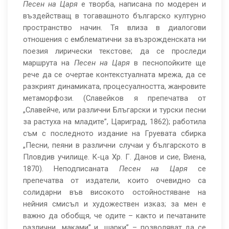
Песен на Царя
е творба, написана по модерен и
въздействащ в тогавашното българско културно
пространство начин. Тя влиза в диалогови
отношения с емблематични за възрожденската ни
поезия лирически текстове; да се проследи
маршрута на
Песен на Царя
в песнопойките ще
рече да се очертае контекстуалната мрежа, да се
разкрият динамиката, процесуалността, жанровите
метаморфози. (Славейков я препечатва от
„Славейче, или различни Блъгарски и турски песни
за растуха на младите”, Цариград, 1862); работила
съм с последното издание на Груевата сбирка
„Песни, пеяни в различни случаи у българското в
Пловдив училище. К-ца Хр. Г. Данов и сие, Виена,
1870). Неподписаната
Песен на Царя
се
препечатва от издатели, които очевидно са
солидарни във високото остойностяване на
нейния смисъл и художествен изказ; за мен е
важно да обобщя, че одите – както и печатаните
различни „маками” и „шарки” – позволяват да се