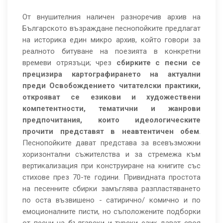
От внушителния наличен разноречив архив на
Българското възраждане песнопойките предлагат
на историка един микро архив, който говори за
реалното битуване на поезията в конкретни
времеви отрязъци; чрез
сбирките с песни се
прецизира картографирането на актуални
преди Освобождението читателски практики,
открояват се езикови и художествени
компетентности, тематични и жанрови
предпочитания, които идеологическите
прочити представят в неавтентичен обем
.
Песнопойките дават представа за всевъзможни
хоризонтални съжителства и за стремежа към
вертикализация при конструиране на книгите със
стихове през 70-те години. Привидната простота
на песенните сбирки замъглява разпластяването
по оста възвишено - сатирично/ комично и по
емоционалните писти, но съположените подборки