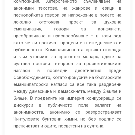
композиция. Хетерогенното съчленяване на
анонимни текстове, на жанрове и езици в
песнопойката говори за напрежение в полето на
локално отстояван проект за духовна
еманципация, говори за конфликти,
преобразяване и приспособяване – в този ред
като че ли протичат процесите в ежедневието и
публичността. Композиционната връзка отвежда
и към утопиите за просветен монарх; одите на
султана поставят въпроса за просветителските
нагласи в последни десетилетия преди
Освобождението, когато фокусите на българските
еманципаторски нагласи са все така раздвоени
между дамаскина и дамаскинята, между
Знание
и
Знаме
. В пределите на империя конкуриращи се
дискурси в публичното поле залагат на
анонимността, анонимно се разпространяват
Чинтуловите бунтовни химни, но без подпис се
препечатват и одите, посветени на султана.