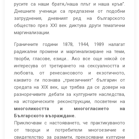
русите са наши братя,/наша плът и наша кръв”.
Днешните ученици са предпазени от подобни
затруднения, дневният ред на българското
общество през ХХІ век диктува други тематични
маргинализации.
Граничните години 1878, 1944, 1989 налагат
радикални промени и маргинализиране на теми,
творби, гласове, езици… Ако все още някой се
интересува от третирането на сексуалността и
любовта, от ренесансовото и екзотичното,
каквито ги познава „триезичният” българин от
средата на ХІХ век, ще трябва да се довери на
разноречивите дебати за културните наследства,
на историческите реконструкции, посветени на
многоликостта и многогласието на
Българското възраждане.
Приключвам с настояването, че практикуваното
от творци и потребители многоезичие е
свидетелство за размити, прекосявани културни