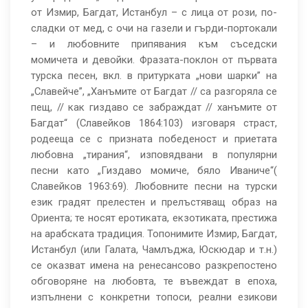
от Измир, Багдат, Истанбул – с лица от рози, по-
сладки от мед, с очи на газели и гърди-портокали
– и любовните припявания към съседски
момичета и девойки. Фразата-поклон от първата
турска песен, вкл. в притурката „нови шарки” на
„Славейче”, „Ханъмите от Багдат // са разгоряла се
пещ, // как гиздаво се забраждат // ханъмите от
Багдат“ (Славейков 1864:103) изговаря страст,
родееща се с призната победеност и приетата
любовна „тирания“, изповядвани в популярни
песни като „Гиздаво момиче, бяло Иваниче“(
Славейков 1963:69). Любовните песни на турски
език градят прелестен и прелъстяващ образ на
Ориента; те носят еротиката, екзотиката, престижа
на арабската традиция. Топонимите Измир, Багдат,
Истанбул (или Галата, Чамлъджа, Юскюдaр и т.н.)
се оказват имена на ренесансово разкрепостено
обговоряне на любовта, те въвеждат в епоха,
изпълнени с конкретни топоси, реални езикови