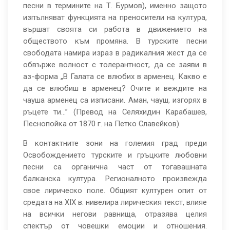
песни в термините на Т. Бурмов), именно защото
изпълняват функцията на преносители на култура,
вършат своята си работа в движението на
обществото към промяна. В турските песни
свободата намира израз в радикалния жест да се
обвърже волност с толерантност, да се заяви в
аз-форма „В Галата се влюбих в арменец. Какво е
да се влюбиш в арменец? Очите и веждите на
чауша арменец са изписани. Аман, чауш, изгорях в
ръцете ти…” (Превод на Селяхидин Карабашев,
Песнопойка от 1870 г. на Петко Славейков).
В контактните зони на големия град преди
Освобождението турските и гръцките любовни
песни са органична част от тогавашната
балканска култура. Регионалното произвежда
свое лирическо поле. Общият културен опит от
средата на ХІХ в. нивелира лирическия текст, влияе
на всички негови равнища, отразява целия
спектър от човешки емоции и отношения.