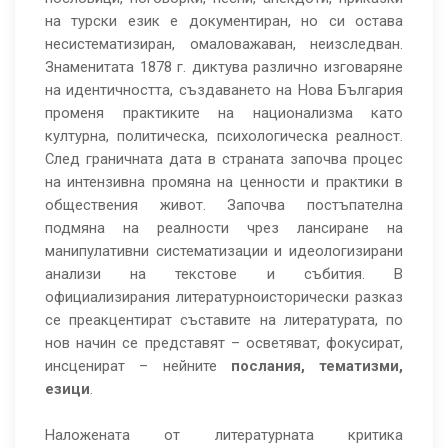
на турски език е документиран, но си остава
несистематизиран, омаловажаван, неизследван.
Знаменитата 1878 г. диктува различно изговаряне
на идентичността, създаването на Нова България
променя практиките на национализма като
културна, политическа, психологическа реалност.
След граничната дата в страната започва процес
на интензивна промяна на ценности и практики в
обществения живот. Започва постъпателна
подмяна на реалности чрез лансиране на
манипулативни систематизации и идеологизирани
анализи на текстове и събития. В
официализирания литературноисторически разказ
се преакцентират съставите на литературата, по
нов начин се представят – осветяват, фокусират,
инсценират – нейните
послания, тематизми,
езици
.
Наложената от литературната критика