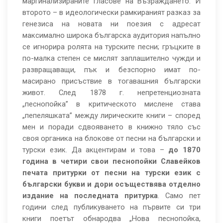
маргинализираните гласове на Възраждането. И
второто – в идеологически рамкираният разказ за
генезиса на новата ни поезия с адресат
максимално широка българска аудитория напълно
се игнорира ролята на турските песни; гръцките в
по-малка степен се мислят заплашително чужди и
развращаващи, пък и безспорно имат по-
масирано присъствие в тогавашния български
живот. След 1878 г. непретенциозната
„песнопойка” в критическото мислене става
„пепеляшката” между лирическите книги – според
мен и поради сдвояването в книжно тяло със
своя органика на блокове от песни на български и
турски език. Да акцентирам и това –
до 1870
година в
четири свои песнопойки Славейков
печата притурки от песни на
турски език с
български букви и дори осъществява отделно
издание на последната притурка
. Само пет
години след публикуването на първите си три
книги поетът обнародва „Нова песнопойка,