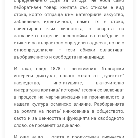
определението „ода за изгода” не носи само
пейоративен товар; книгата със стихове е вид
стока, която отпраща към категориите изкуство,
забавление, идентичност, памет; тя е стока,
ориентирана към личността, в апарата на
заглавието отделни песнопойки са снабдени с
етикети за възрастово определен адресат, но не с
етноопределители – тези сбирки овластяват
въображението и свободата на индивида.
И така, след 1878 г. легитимните български
интереси диктуват, налага отказ от „турското”
наследство; институциите, включително
литературна критика/ история/ теория се включват
в процеса на маргинализация на проникналото в
нашата култура османско влияние. Разбиранията
за ролята на поета/ книжовника в обществото,
както и за ценността и функцията на свободното
слово, се променят радикално.
И още нещо – одата е продуктивен лирически