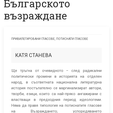
Българското
възраждане
ПРИВИЛЕГИРОВАНИ ГЛАСОВЕ, ПОТИСНАТИ ГЛАСОВЕ
За
маргинализираните
КАТЯ СТАНЕВА
гласове
и
Ще тръгна от очевидното – след радикални
политически промени в историята на отделен
езици
народ, в съответната национална литературна
на
история постъпателно се маргинализират автори,
творби, езици, които са най-пряко ангажирани с
Българското
властващи в предходния период идеологеми.
възраждане
Няма да правя типология на потиснатите гласове
на Възраждането; успоредяването