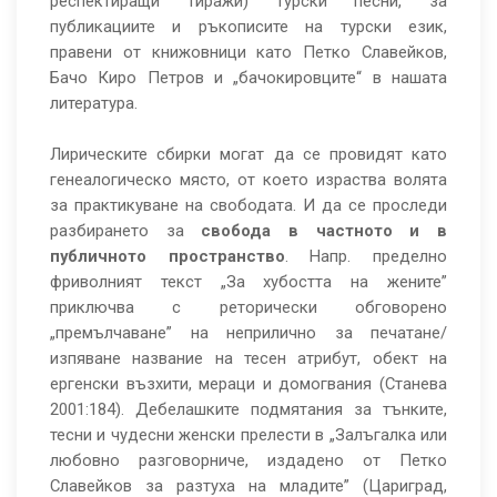
респектиращи тиражи) турски песни, за
публикациите и ръкописите на турски език,
правени от книжовници като Петко Славейков,
Бачо Киро Петров и „бачокировците“ в нашата
литература.
Лирическите сбирки могат да се провидят като
генеалогическо място, от което израства волята
за практикуване на свободата. И да се проследи
разбирането за
свобода в частното и в
публичното пространство
. Напр. пределно
фриволният текст „За хубостта на жените”
приключва с реторически обговорено
„премълчаване” на неприлично за печатане/
изпяване название на тесен атрибут, обект на
ергенски възхити, мераци и домогвания (Станева
2001:184). Дебелашките подмятания за тънките,
тесни и чудесни женски прелести в „Залъгалка или
любовно разговорниче, издадено от Петко
Славейков за разтуха на младите” (Цариград,