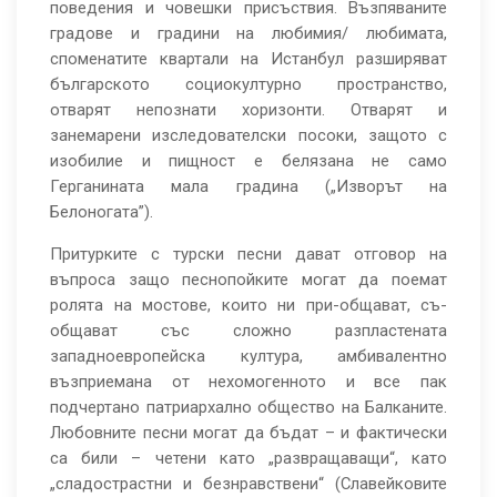
поведения и човешки присъствия. Възпяваните
градове и градини на любимия/ любимата,
споменатите квартали на Истанбул разширяват
българското социокултурно пространство,
отварят непознати хоризонти. Отварят и
занемарени изследователски посоки, защото с
изобилие и пищност е белязана не само
Герганината мала градина („Изворът на
Белоногата”).
Притурките с турски песни дават отговор на
въпроса защо песнопойките могат да поемат
ролята на мостове, които ни при-общават, съ-
общават със сложно разпластената
западноевропейска култура, амбивалентно
възприемана от нехомогенното и все пак
подчертано патриархално общество на Балканите.
Любовните песни могат да бъдат – и фактически
са били – четени като „развращаващи“, като
„сладострастни и безнравствени“ (Славейковите