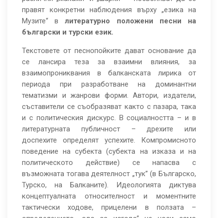
правят конкретни наблюдения върху „езика на
Музите“ в
литературно положени песни на
български и турски език.
Текстовете от песнопойките дават основание да
се лансира теза за взаимни влияния, за
взаимопрониквания в балканската лирика от
периода при разработване на доминантни
тематизми и жанрови форми. Автори, издатели,
съставители се съобразяват както с пазара, така
и с политическия дискурс. В социалността – и в
литературната публичност – дрехите или
доспехите определят успехите. Компромисното
поведение на субекта (субекта на изказа и на
политическото действие) се напасва с
възможната тогава деятелност „тук” (в Българско,
Турско, на Балканите). Идеологията диктува
концептуалната относителност и моментните
тактически ходове, прицелени в ползата –