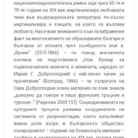
националноидеологическа рамка още през 60-те и
70-те години на ХІХ век маргинализира любовната
тема във възрожденската литература; по-късно
маргинализира и езиците, на които се възпява
любовта. Насочвам вниманието към позабравения
факт за многоезичието на образованите българи и
българки от епохата чрез съобщеното във в.
„Време“ (25.VІ.1866) – по повод внезапната
кончина на подготвилата „Нов буквар за
първоначалните момчета и момичета, нареден от
Мария Г. Доброплодний с най-лесен начин за
прочитание“ (Болград, 1866) – че съпругата на
Сава Доброплодни освен матерния си език знаела
„доволно да говори и пише френския, гръцкия и
турския…“ (Радкова 2003:157). Социодинамиката на
културните процеси размива координатите на
системата от репрезентации, които изпълняват
важна роля вътре в българското общество;
сънародникът – поданик на Османската империя –
особено в десетилетията на ХІХ век, ползва трите