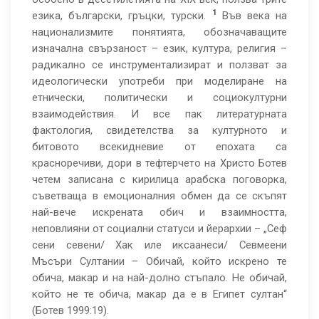
1
езика, български, гръцки, турски.
Във века на
национализмите понятията, обозначаващите
изначална свързаност – език, култура, религия –
радикално се инструментализират и ползват за
идеологически употреби при моделиране на
етнически, политически и социокултурни
взаимодействия. И все пак литературната
фактология, свидетелства за културното и
битовото всекидневие от епохата са
красноречиви, дори в тефтерчето на Христо Ботев
четем записана с кирилица арабска поговорка,
съветваща в емоционалния обмен да се скъпят
най-вече искрената обич и взаимността,
неповлияни от социални статуси и йерархии – „Сеф
сени севени/ Хак иле иксаанеси/ Севмеени
Мъсъри Султании – Обичай, който искрено те
обича, макар и на най-долно стъпало. Не обичай,
който не те обича, макар да е в Египет султан“
(Ботев 1999:19).