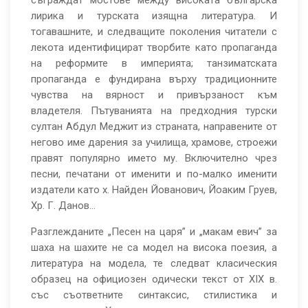
съграждат мостове между високата българска
лирика и турската изящна литература. И
тогавашните, и следващите поколения читатели с
лекота идентифицират творбите като пропаганда
на реформите в империята; танзиматската
пропаганда е фундирана върху традиционните
чувства на вярност и привързаност към
владетеля. Пътуванията на предходния турски
султан Абдул Меджит из страната, направените от
негово име дарения за училища, храмове, строежи
правят популярно името му. Включително чрез
песни, печатани от именити и по-малко именити
издатели като х. Найден Йованович, Йоаким Груев,
Хр. Г. Данов…
Разглежданите „Песен на царя” и „макам евич” за
шаха на шахите не са модел на висока поезия, а
литература на модела, те следват класическия
образец на официозен одически текст от ХІХ в.
със съответните синтаксис, стилистика и