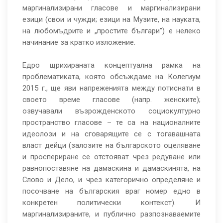
маргинализирани гласове и маргинализирани
езици (свои и чужди; езици на Музите, на науката,
на любомъдрите и „простите българи”) е нелеко
начинание за кратко изложение.
Едро щрихираната концептуална рамка на
проблематиката, която обсъждаме на Колегиум
2015 г., ще яви напреженията между потиснати в
своето време гласове (напр. женските);
озвучавали възрожденското социокултурно
пространство гласове – те са на националните
идеолози и на сговарящите се с тогавашната
власт дейци (залозите на българското оцеляване
и проспериране се отстояват чрез редуване или
равнопоставяне на дамаскина и дамаскинята, на
Слово и Дело, и чрез категорично определяне и
посочване на българския враг номер едно в
конкретен политически контекст). И
маргинализираните, и публично разпознаваемите