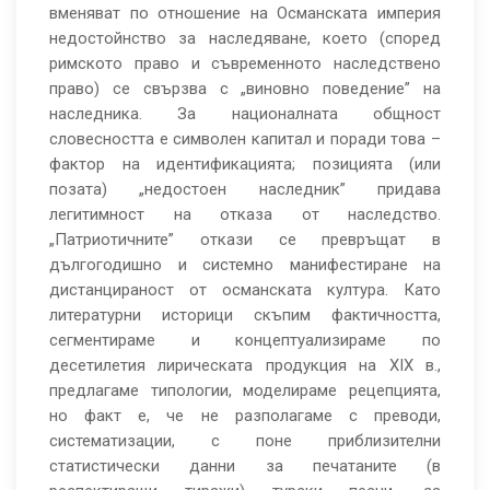
вменяват по отношение на Османската империя
недостойнство за наследяване, което (според
римското право и съвременното наследствено
право) се свързва с „виновно поведение” на
наследника. За националната общност
словесността е символен капитал и поради това –
фактор на идентификацията; позицията (или
позата) „недостоен наследник” придава
легитимност на отказа от наследство.
„Патриотичните” откази се превръщат в
дългогодишно и системно манифестиране на
дистанцираност от османската култура. Като
литературни историци скъпим фактичността,
сегментираме и концептуализираме по
десетилетия лирическата продукция на ХІХ в.,
предлагаме типологии, моделираме рецепцията,
но факт е, че не разполагаме с преводи,
систематизации, с поне приблизителни
статистически данни за печатаните (в