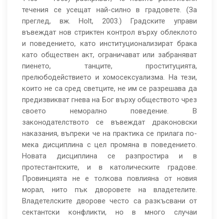
течения се усещат най-силно в градовете. (За
преглед, вж. Holt, 2003.) Градските управи
въвеждат нов стриктен контрол върху облеклото
и поведението, като институционализират брака
като обществен акт, ограничават или забраняват
пиенето, танците, проституцията,
прелюбодействието и хомосексуализма. На тези,
които не са сред светците, не им се разрешава да
предизвикват гнева на Бог върху обществото чрез
своето неморално поведение. В
законодателството се въвеждат драконовски
наказания, въпреки че на практика се прилага по-
мека дисциплина с цел промяна в поведението.
Новата дисциплина се разпростира и в
протестантските, и в католическите градове.
Провинцията не е толкова повлияна от новия
морал, нито пък дворовете на владетелите.
Владетелските дворове често са разкъсвани от
сектантски конфликти, но в много случаи