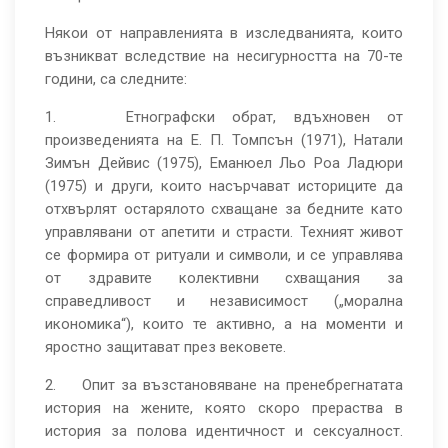
Някои от направленията в изследванията, които
възникват вследствие на несигурността на 70-те
години, са следните:
1. Етнографски обрат, вдъхновен от
произведенията на Е. П. Томпсън (1971), Натали
Зимън Дейвис (1975), Еманюел Льо Роа Ладюри
(1975) и други, които насърчават историците да
отхвърлят остарялото схващане за бедните като
управлявани от апетити и страсти. Техният живот
се формира от ритуали и символи, и се управлява
от здравите колективни схващания за
справедливост и независимост („морална
икономика“), които те активно, а на моменти и
яростно защитават през вековете.
2. Опит за възстановяване на пренебрегнатата
история на жените, която скоро прераства в
история за полова идентичност и сексуалност.