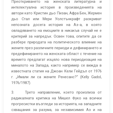
Преоткриването на женската литературна и
интелектуална история в произведенията на
автори като Кристин дьо Пизан, Афра Бен, Жермен
дьо Стал или Мери Уолстънкрафт разкриват
непозната досега история на Аз-а, в която
овладяването на емоциите в никакъв случай не е
критерий за напредък. Освен това, опитите да се
разбере природата на политическото влияние на
жените през различните периоди и дефинирането и
предефинирането на женската област с течение на
времето предлагат изцяло нова периодизация на
миналото на Запада, както например се вижда в
известната статия на Джоан Кели Гейдъл от 1976
г. „Имали ли са жените Ренесанс?“ (Kelly Gadol,
1976/1987).
3. Трето направление, което произлиза от
радикалната критика на Мишел Фуко на всички
прогресистки възгледи за историята, на западните
схващания за разума, за независимия Аз и на