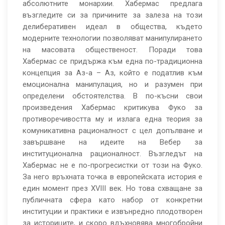
абсолютните монархии. Хабермас предлага
възгледите си за причините за залеза на този
делиберативен идеал в общества, където
модерните технологии позволяват манипулирането
на масовата общественост. Поради това
Хабермас се придържа към една по-традиционна
концепция за Аз-а – Аз, който е податлив към
емоционална манипулация, но и разумен при
определени обстоятелства. В по-късни свои
произведения Хабермас критикува Фуко за
противоречивостта му и излага една теория за
комуникативна рационалност с цел допълване и
завършване на идеите на Вебер за
институционална рационалност. Възгледът на
Хабермас не е по-прогресистки от този на Фуко.
За него връхната точка в европейската история е
един момент през XVIII век. Но това схващане за
публичната сфера като набор от конкретни
институции и практики е извънредно плодотворен
за историците, и скоро вдъхновява многобройни