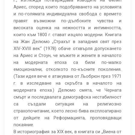
г., изглежда потвърждава изводите на Филип
Ариес, според които подобряването на условията
и по-голямата индивидуална свобода с времето
правят възможни по-дълбоките чувства и
високата оценка на нежността и интимността,
които към 1800 г. стават изцяло модерни. Книгата
на Жан Делюмо „Страхът в западния свят през
XIV-XVIII век“ (1978) обаче отхвърля допускането
на Ариес и Стоун, че мъжете и жените в началото
на модерната епоха са били по-малко
емоционални, отколкото по-късните поколения.
(Тази идея вече е атакувана от Льобрюн през 1971
г. в изследване на скръбта в началото на
модерната епоха.) Делюмо смята, че Черната
смърт и последвалата демографска нестабилност
са създали ситуация на религиозно
страхопочитание, което лесно бива експлоатирано
от дейците на Реформацията, проповядващи
покаяние.
В историография за XIX век, в книгата си „Виена от