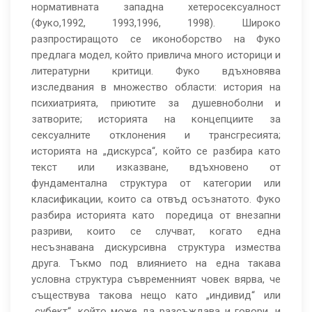
нормативната западна хетеросексуалност
(Фуко,1992, 1993,1996, 1998). Широко
разпростиращото се иконоборство на Фуко
предлага модел, който привлича много историци и
литературни критици. Фуко вдъхновява
изследвания в множество области: история на
психиатрията, приютите за душевноболни и
затворите; историята на концепциите за
сексуалните отклонения и трансгресията;
историята на „дискурса“, който се разбира като
текст или изказване, вдъхновено от
фундаментална структура от категории или
класификации, които са отвъд осъзнатото. Фуко
разбира историята като поредица от внезапни
разриви, които се случват, когато една
несъзнавана дискурсивна структура измества
друга. Тъкмо под влиянието на една такава
условна структура съвременният човек вярва, че
съществува такова нещо като „индивид“ или
„субект“, който може да разсъждава и говори, и