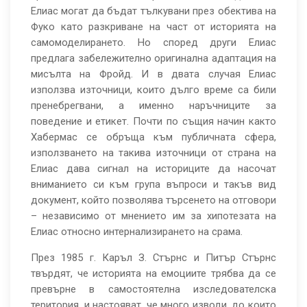
Елиас могат да бъдат тълкувани през обектива на
Фуко като разкриване на част от историята на
самомоделирането. Но според други Елиас
предлага забележително оригинална адаптация на
мисълта на Фройд. И в двата случая Елиас
използва източници, които дълго време са били
пренебрегвани, а именно наръчниците за
поведение и етикет. Почти по същия начин както
Хабермас се обръща към публичната сфера,
използването на такива източници от страна на
Елиас дава сигнал на историците да насочат
вниманието си към група въпроси и такъв вид
документ, който позволява търсенето на отговори
– независимо от мнението им за хипотезата на
Елиас относно интернализирането на срама.
През 1985 г. Каръл З. Стърнс и Питър Стърнс
твърдят, че историята на емоциите трябва да се
превърне в самостоятелна изследователска
територия, и настояват, че много изводи, до които