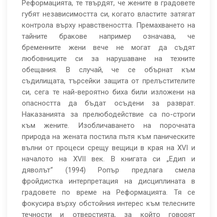
Реформацията, те твърдят, че жените в градовете
губят независимостта си, когато властите затягат
контрола върху нравствеността. Премахването на
тайните бракове например означава, че
бременните жени вече не могат да съдят
любовниците си за нарушаване на техните
обещания. В случай, че се обърнат към
съдилищата, търсейки защита от прелъстителите
си, сега те най-вероятно биха били изложени на
опасността да бъдат осъдени за разврат.
Наказанията за прелюбодействие са по-строги
към жените. Изобличаването на порочната
природа на жената постила пътя към паническите
вълни от процеси срещу вещици в края на XVI и
началото на XVII век. В книгата си „Едип и
дяволът“ (1994) Ропър предлага смела
фройдистка интерпретация на дисциплината в
градовете по време на Реформацията. Тя се
фокусира върху обстойния интерес към телесните
течности и отверстията, за който говорят