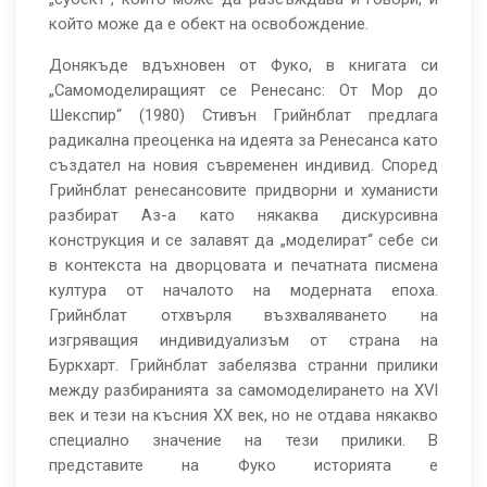
който може да е обект на освобождение.
Донякъде вдъхновен от Фуко, в книгата си
„Самомоделиращият се Ренесанс: От Мор до
Шекспир“ (1980) Стивън Грийнблат предлага
радикална преоценка на идеята за Ренесанса като
създател на новия съвременен индивид. Според
Грийнблат ренесансовите придворни и хуманисти
разбират Аз-а като някаква дискурсивна
конструкция и се залавят да „моделират“ себе си
в контекста на дворцовата и печатната писмена
култура от началото на модерната епоха.
Грийнблат отхвърля възхваляването на
изгряващия индивидуализъм от страна на
Буркхарт. Грийнблат забелязва странни прилики
между разбиранията за самомоделирането на XVI
век и тези на късния XX век, но не отдава някакво
специално значение на тези прилики. В
представите на Фуко историята е