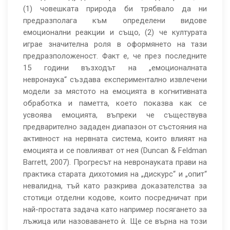
(1) човешката природа би трябвало да ни
предразполага към определени видове
емоционални реакции и също, (2) че културата
играе значителна роля в оформянето на тази
предразположеност. Факт е, че през последните
15 години възходът на „емоционалната
невронаука“ създава експериментално извлечени
модели за мястото на емоцията в когнитивната
обработка и паметта, което показва как се
усвоява емоцията, въпреки че съществува
предварително зададен диапазон от състояния на
активност на нервната система, които влияят на
емоцията и се повлияват от нея (Duncan & Feldman
Barrett, 2007). Прогресът на невронауката прави на
практика старата дихотомия на „дискурс“ и „опит“
невалидна, тъй като разкрива доказателства за
стотици отделни кодове, които посредничат при
най-простата задача като например посягането за
лъжица или назоваването ѝ. Ще се върна на този