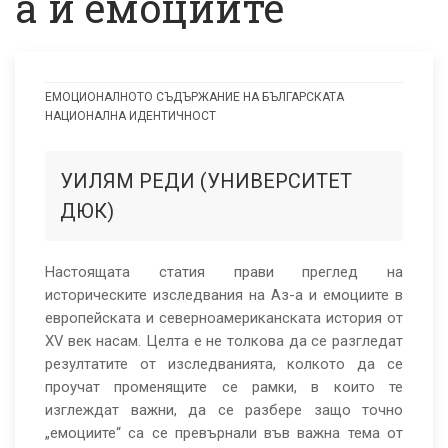
а и емоциите
ЕМОЦИОНАЛНОТО СЪДЪРЖАНИЕ НА БЪЛГАРСКАТА
НАЦИОНАЛНА ИДЕНТИЧНОСТ
Исторически
изследвания
УИЛЯМ РЕДИ (УНИВЕРСИТЕТ
на
ДЮК)
Аз-
а
Настоящата статия прави преглед на
и
историческите изследвания на Аз-а и емоциите в
европейската и северноамериканската история от
емоциите
XV век насам. Целта е не толкова да се разгледат
резултатите от изследванията, колкото да се
проучат променящите се рамки, в които те
изглеждат важни, да се разбере защо точно
„емоциите“ са се превърнали във важна тема от