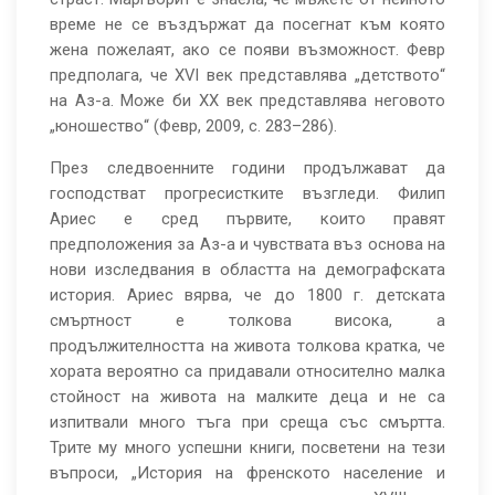
време не се въздържат да посегнат към която
жена пожелаят, ако се появи възможност. Февр
предполага, че XVI век представлява „детството“
на Аз-а. Може би XX век представлява неговoтo
„юношество“ (Февр, 2009, с. 283–286).
През следвоенните години продължават да
господстват прогресистките възгледи. Филип
Ариес е сред първите, които правят
предположения за Аз-а и чувствата въз основа на
нови изследвания в областта на демографската
история. Ариес вярва, че до 1800 г. детската
смъртност е толкова висока, а
продължителността на живота толкова кратка, че
хората вероятно са придавали относително малка
стойност на живота на малките деца и не са
изпитвали много тъга при среща със смъртта.
Трите му много успешни книги, посветени на тези
въпроси, „История на френското население и