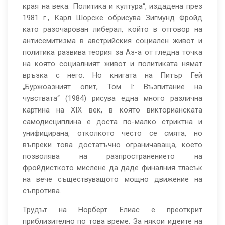
края на века: Политика и култура“, издадена през
1981 г., Карл Шорске обрисува Зигмунд Фройд
като разочарован либерал, който в отговор на
антисемитизма в австрийския социален живот и
политика развива теория за Аз-а от гледна точка
на която социалният живот и политиката нямат
връзка с него. Но книгата на Питър Гей
„Буржоазният опит, Том I: Възпитание на
чувствата“ (1984) рисува една много различна
картина на XIX век, в която викторианската
самодисциплина е доста по-малко стриктна и
унифицирана, отколкото често се смята, но
въпреки това достатъчно ограничаваща, което
позволява на разпространението на
фройдисткото мислене да даде финалния тласък
на вече съществуващото мощно движение на
съпротива.
Трудът на Норберт Елиас е преоткрит
приблизително по това време. За някои идеите на