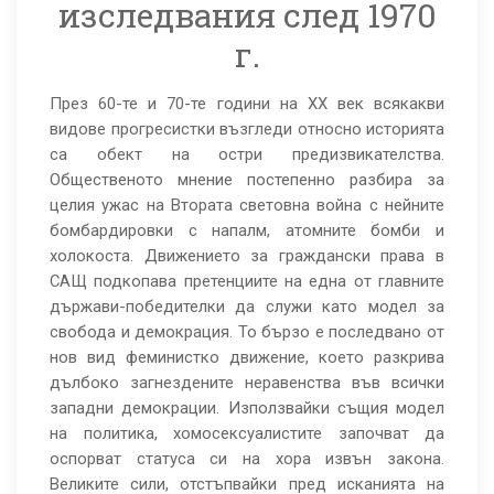
изследвания след 1970
г.
През 60-те и 70-те години на XX век всякакви
видове прогресистки възгледи относно историята
са обект на остри предизвикателства.
Общественото мнение постепенно разбира за
целия ужас на Втората световна война с нейните
бомбардировки с напалм, атомните бомби и
холокоста. Движението за граждански права в
САЩ подкопава претенциите на една от главните
държави-победителки да служи като модел за
свобода и демокрация. То бързо е последвано от
нов вид феминистко движение, което разкрива
дълбоко загнездените неравенства във всички
западни демокрации. Използвайки същия модел
на политика, хомосексуалистите започват да
оспорват статуса си на хора извън закона.
Великите сили, отстъпвайки пред исканията на