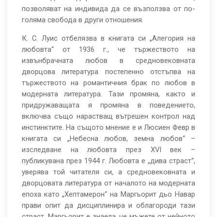
позволяват на индивида да се възползва от по-
голяма свобода в други отношения.
К. С. Луис отбелязва в книгата си „Алегория на
любовта“ от 1936 г., че тържеството на
извънбрачната любов в средновековната
дворцова литература постепенно отстъпва на
тържеството на романтичния брак по любов в
модерната литература. Тази промяна, както и
придружаващата я промяна в поведението,
включва също нарастващ вътрешен контрол над
инстинктите. На същото мнение е и Люсиен Февр в
книгата си „Небесна любов, земна любов“ –
изследване на любовта през XVI век –
публикувана през 1944 г. Любовта е „дива страст“,
уверява той читателя си, a средновековната и
дворцовата литература от началото на модерната
епоха като „Хептамерон“ на Маргьорит дьо Навар
прави опит да дисциплинира и облагороди тази
страст. Маргьорит е знаела, че мъжете от нейното