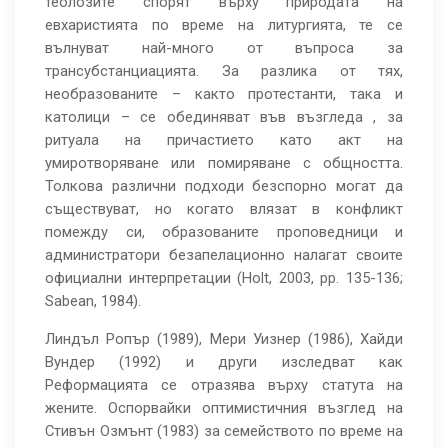
теолозите спорят върху природата на
евхаристията по време на литургията, те се
вълнуват най-много от въпроса за
трансубстанциацията. За разлика от тях,
необразованите – както протестанти, така и
католици – се обединяват във възгледа , за
ритуала на причастието като акт на
умиротворяване или помиряване с общността.
Толкова различни подходи безспорно могат да
съществуват, но когато влязат в конфликт
помежду си, образованите проповедници и
администратори безапелационно налагат своите
официални интерпретации (Holt, 2003, pp. 135-136;
Sabean, 1984).
Линдъл Ропър (1989), Мери Уизнер (1986), Хайди
Вундер (1992) и други изследват как
Реформацията се отразява върху статута на
жените. Оспорвайки оптимистичния възглед на
Стивън Озмънт (1983) за семейството по време на