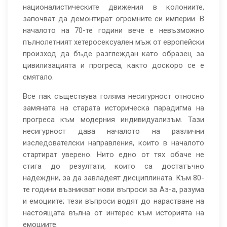
националистическите движения в колониите,
започват да демонтират огромните си империи. В
началото на 70-те години вече е невъзможно
пълнолетният хетеросексуален мъж от европейски
произход да бъде разглеждан като образец за
цивилизацията и прогреса, както доскоро се е
смятало.
Все пак съществува голяма несигурност относно
замяната на старата историческа парадигма на
прогреса към модерния индивидуализъм. Тази
несигурност дава началото на различни
изследователски направления, които в началото
стартират уверено. Нито едно от тях обаче не
стига до резултати, които са достатъчно
надеждни, за да завладеят дисциплината. Към 80-
те години възникват нови въпроси за Аз-а, разума
и емоциите; тези въпроси водят до нарастване на
настоящата вълна от интерес към историята на
емоциите.