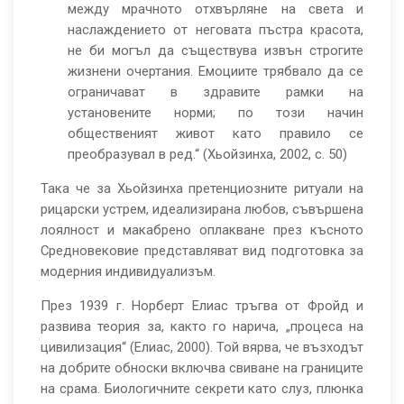
между мрачното отхвърляне на света и
наслаждението от неговата пъстра красота,
не би могъл да съществува извън строгите
жизнени очертания. Емоциите трябвало да се
ограничават в здравите рамки на
установените норми; по този начин
общественият живот като правило се
преобразувал в ред.“ (Хьойзинха, 2002, с. 50)
Така че за Хьойзинха претенциозните ритуали на
рицарски устрем, идеализирана любов, съвършена
лоялност и макабрено оплакване през късното
Средновековие представляват вид подготовка за
модерния индивидуализъм.
През 1939 г. Норберт Елиас тръгва от Фройд и
развива теория за, както го нарича, „процеса на
цивилизация“ (Елиас, 2000). Той вярва, че възходът
на добрите обноски включва свиване на границите
на срама. Биологичните секрети като слуз, плюнка