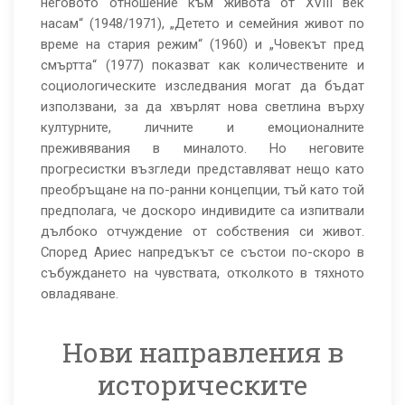
неговото отношение към живота от XVIII век
насам“ (1948/1971), „Детето и семейния живот по
време на стария режим“ (1960) и „Човекът пред
смъртта“ (1977) показват как количествените и
социологическите изследвания могат да бъдат
използвани, за да хвърлят нова светлина върху
културните, личните и емоционалните
преживявания в миналото. Но неговите
прогресистки възгледи представляват нещо като
преобръщане на по-ранни концепции, тъй като той
предполага, че доскоро индивидите са изпитвали
дълбоко отчуждение от собствения си живот.
Според Ариес напредъкът се състои по-скоро в
събуждането на чувствата, отколкото в тяхното
овладяване.
Нови направления в
историческите