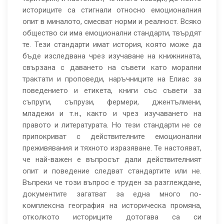
историците са стигнали относно емоционалния
опит в миналото, смесват норми и реалност. Всяко
общество си има емоционални стандарти, твърдят
те. Тези стандарти имат история, която може да
бъде изследвана чрез изучаване на книжнината,
свързана с даването на съвети като морални
трактати и проповеди, наръчниците на Елиас за
поведението и етикета, книги със съвети за
съпруги, съпрузи, фермери, джентълмени,
младежи и т.н., както и чрез изучаването на
правото и литературата. Но тези стандарти не се
припокриват с действителните емоционални
преживявания и тяхното изразяване. Те настояват,
че най-важен е въпросът дали действителният
опит и поведение следват стандартите или не.
Въпреки че този въпрос е труден за разглеждане,
документите загатват за една много по-
комплексна география на историческа промяна,
отколкото историците дотогава са си