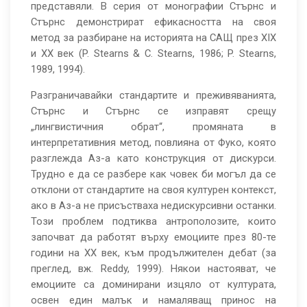
представяли. В серия от монографии Стърнс и
Стърнс демонстрират ефикасността на своя
метод за разбиране на историята на САЩ през XIX
и XX век (P. Stearns & C. Stearns, 1986; P. Stearns,
1989, 1994).
Разграничавайки стандартите и преживяванията,
Стърнс и Стърнс се изправят срещу
„лингвистичния обрат“, промяната в
интерпретативния метод, повлияна от Фуко, която
разглежда Аз-а като конструкция от дискурси.
Трудно е да се разбере как човек би могъл да се
отклони от стандартите на своя културен контекст,
ако в Аз-а не присъстваха недискурсивни останки.
Този проблем подтиква антрополозите, които
започват да работят върху емоциите през 80-те
години на XX век, към продължителен дебат (за
преглед, вж. Reddy, 1999). Някои настояват, че
емоциите са доминирани изцяло от културата,
освен един малък и намаляващ принос на