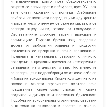
и изпражнения, които през Средновековието
открито се елиминират и избърсват, през XVII век
вече биват скривани от погледа. Сребърните
прибори навлизат като посредници между храната
и ръцете; месото вече не се реже на масата, а се
сервира върху чинии, готово за консумиране.
Състезателните спортове заменят враждите и
размириците. Първата брачна нощ, споделяна
досега от любопитни роднини и придворни,
постепенно се превръща в лично преживяване.
Правилата и наказанията, свързани с личното
поведение, в предишни времена са категорични и
се прилагат като действия отвън. Постепенно те
се превръщат в подразбиращи се от само себе си
и биват интериоризирани. Кихането, отделянето на
газове и открито агресивните жестове вече
предизвикват силен срам; страхът от срама
подтиква индивида към постоянна бдителност.
Подобни интериоризирани ограничения, свързани
с възхода на държавата и властта на закона,