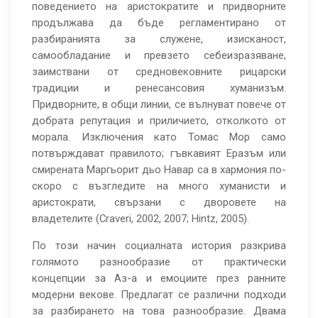
поведението на аристократите и придворните
продължава да бъде регламентирано от
разбиранията за служене, изисканост,
самообладание и превзето себеизразяване,
заимствани от средновековните рицарски
традиции и ренесансовия хуманизъм.
Придворните, в общи линии, се вълнуват повече от
добрата репутация и приличието, отколкото от
морала. Изключения като Томас Мор само
потвърждават правилото; гъвкавият Еразъм или
смирената Маргьорит дьо Навар са в хармония по-
скоро с възгледите на много хуманисти и
аристократи, свързани с дворовете на
владетелите (Craveri, 2002, 2007; Hintz, 2005).
По този начин социалната история разкрива
голямото разнообразие от практически
концепции за Аз-а и емоциите през ранните
модерни векове. Предлагат се различни подходи
за разбирането на това разнообразие. Двама