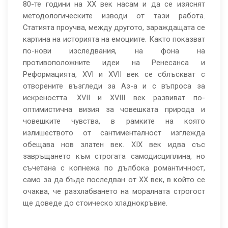
80-те години на XX век насам и да се изяснят
методологическите изводи от тази работа.
Статията проучва, между другото, зараждащата се
картина на историята на емоциите. Както показват
по-нови изследвания, на фона на
противоположните идеи на Ренесанса и
Реформацията, XVI и XVII век се сблъскват с
отворените възгледи за Аз-а и с въпроса за
искреността. XVII и XVIII век развиват по-
оптимистична визия за човешката природа и
човешките чувства, в рамките на която
излишеството от сантименталност изглежда
обещава нов златен век. XIX век идва със
завръщането към строгата самодисциплина, но
съчетана с копнежа по дълбока романтичност,
само за да бъде последван от XX век, в който се
очаква, че разхлабването на моралната строгост
ще доведе до стоическо хладнокръвие.