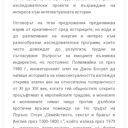
изследователски проекти и възраждане на
интереса към интелектуалната история.
Отговорът на тези предложения предизвиква
взрив от креативност сред историците, но води и
до разпиляване на енергия и интерес към
разнообразни изследователски програми, които
често довеждат до резултати, трудни за
съгласуване. Въпросът за емоциите възниква
индиректно, но постоянно. Появявайки се през
1980 г., иноваторският опит на Джон Босуел да
напише историята на хомосексуалността изглежда
открива златен век на относителна толерантност
от XI до XIII век, когато гей общностите открито
процъфтяват в европейските градове, а монасите
и монахините нямат нищо против дълбоки
еротични връзки помежду си. Но трудът на
Лорънс Стоун „Семейството, сексът и бракът в
Англия през 1500-1800 г.“, който излиза през 1979