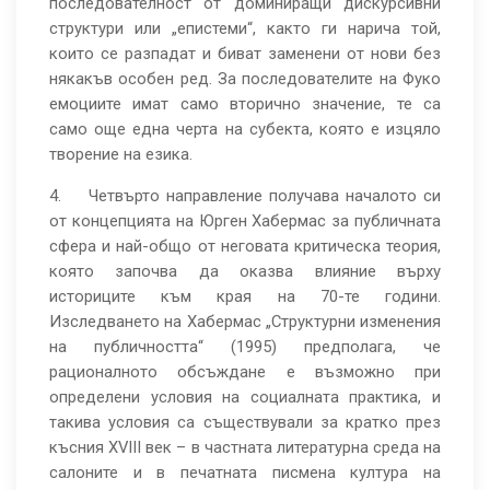
последователност от доминиращи дискурсивни
структури или „епистеми“, както ги нарича той,
които се разпадат и биват заменени от нови без
някакъв особен ред. За последователите на Фуко
емоциите имат само вторично значение, те са
само още една черта на субекта, която е изцяло
творение на езика.
4. Четвърто направление получава началото си
от концепцията на Юрген Хабермас за публичната
сфера и най-общо от неговата критическа теория,
която започва да оказва влияние върху
историците към края на 70-те години.
Изследването на Хабермас „Структурни изменения
на публичността“ (1995) предполага, че
рационалното обсъждане е възможно при
определени условия на социалната практика, и
такива условия са съществували за кратко през
късния XVIII век – в частната литературна среда на
салоните и в печатната писмена култура на