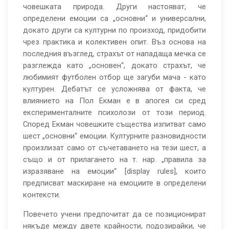
човешката природа. Други настояват, че
определени емоции са „основни“ и универсални,
докато други са културни по произход, придобити
чрез практика и колективен опит. Въз основа на
последния възглед, страхът от нападаща мечка се
разглежда като „основен“, докато страхът, че
любимият футболен отбор ще загуби мача - като
културен. Дебатът се усложнява от факта, че
влиянието на Пол Екман е в апогея си сред
експерименталните психолози от този период.
Според Екман човешките същества изпитват само
шест „основни“ емоции. Културните разновидности
произлизат само от съчетаването на тези шест, а
също и от прилагането на т. нар. „правила за
изразяване на емоции“ [display rules], които
предписват маскиране на емоциите в определени
контексти.
Повечето учени предпочитат да се позиционират
някъде между двете крайности, подозирайки, че