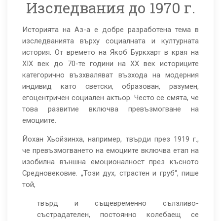
Изследвания до 1970 г.
Историята на Аз-а е добре разработена тема в
изследванията върху социалната и културната
история. От времето на Якоб Буркхарт в края на
XIX век до 70-те години на XX век историците
категорично възхваляват възхода на модерния
индивид като светски, образован, разумен,
егоцентричен социален актьор. Често се смята, че
това развитие включва превъзмогване на
емоциите.
Йохан Хьойзинха, например, твърди през 1919 г.,
че превъзмогването на емоциите включва етап на
изобилна външна емоционалност през късното
Средновековие. „Този дух, страстен и груб“, пише
той,
твърд и същевременно сълзливо-
състрадателен, постоянно колебаещ се