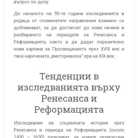
въпрос по-долу.
До началото на 90-те години изследванията в
редица от споменатите направления взаимно се
доближават, за да достигнат до нови начини в
разбирането на периодите на Ренесанса и
Реформацията, както и да дадат поразително
нови картини за Просвещението през XVIII век и
така наречената „викторианска“ ера на XIX век.
Тенденции в
изследванията върху
Ренесанса и
Реформацията
Изследвания на социалната история през
Ренесанса и периода на Реформацията (около
1450 – 1650) разкриват, че новите религиозни