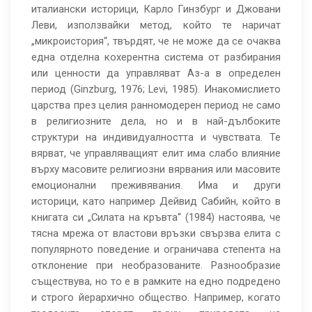
италиански историци, Карло Гинзбург и Джовани
Леви, използвайки метод, който те наричат
„микроистория“, твърдят, че не може да се очаква
една отделна кохерентна система от разбирания
или ценности да управляват Аз-а в определен
период (Ginzburg, 1976; Levi, 1985). Инакомислието
царства през целия ранномодерен период не само
в религиозните дела, но и в най-дълбоките
структури на индивидуалността и чувствата. Те
вярват, че управляващият елит има слабо влияние
върху масовите религиозни вярвания или масовите
емоционални преживявания. Има и други
историци, като например Дейвид Сабийн, който в
книгата си „Силата на кръвта“ (1984) настоява, че
тясна мрежа от властови връзки свързва елита с
популярното поведение и ограничава степента на
отклонение при необразованите. Разнообразие
съществува, но то е в рамките на едно подредено
и строго йерархично общество. Например, когато