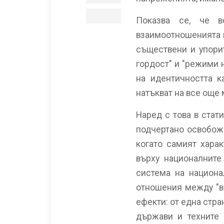
m
a
print
Показва се, че в
i
l
взаимоотношенията н
съществени и упори
гордост" и "режими н
на идентичността к
натъкват на все още
Наред с това в стат
подчертано освобожд
когато самият хара
върху националните
система на национа
отношения между "ве
ефекти: от една стр
държави и техните 