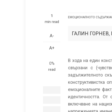
1
ЕМОЦИОНАЛНОТО СЪДЪРЖАНИ
min read
Емоционал
съдържани
ГАЛИН ГОРНЕВ,
A-
и
A+
политика
на
В хода на един конс
0%
националн
свързани с (чувст
read
идентично
задължителното скъ
конструктивистка о
емоционалните факто
facebook
идентичността. От 
twitter
включване на нацио
напреженията, имане
e