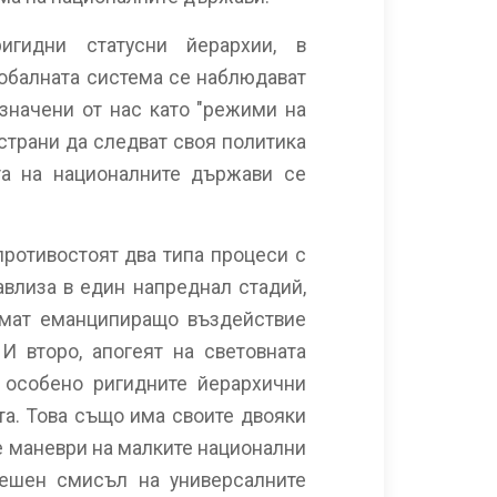
игидни статусни йерархии, в
лобалната система се наблюдават
значени от нас като "режими на
 страни да следват своя политика
та на националните държави се
противостоят два типа процеси с
авлиза в един напреднал стадий,
 имат еманципиращо въздействие
И второ, апогеят на световната
 особено ригидните йерархични
та. Това също има своите двояки
е маневри на малките национални
решен смисъл на универсалните