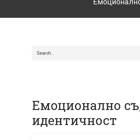
Емоционално
Търси
Емоционално съ
идентичност