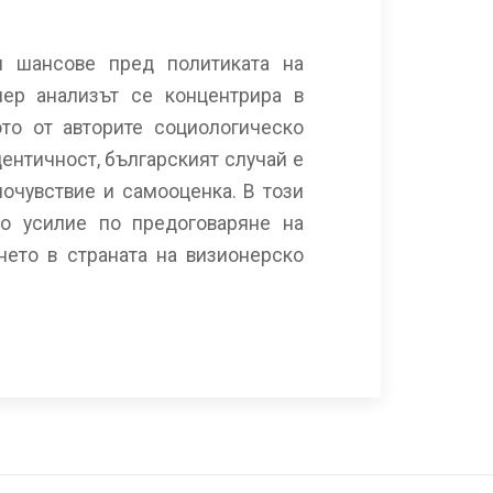
и шансове пред политиката на
мер анализът се концентрира в
ото от авторите социологическо
ентичност, българският случай е
очувствие и самооценка. В този
но усилие по предоговаряне на
нето в страната на визионерско