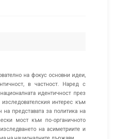
ователно на фокус основни идеи,
нтичност, в частност. Наред с
 националната идентичност през
а изследователския интерес към
н на представата за политика на
чески мост към по-органичното
 изследването на асиметриите и
ема на националните държави.