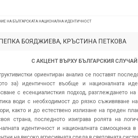
Е НА БЪЛГАРСКАТА НАЦИОНАЛНА ИДЕНТИЧНОСТ
но
е
 ПЕПКА БОЯДЖИЕВА, КРЪСТИНА ПЕТКОВА
С АКЦЕНТ ВЪРХУ БЪЛГАРСКИЯ СЛУЧАЙ
труктивистки ориентиран анализ се поставят послед
а
вото за) идентичност въобще и националната иде
ст
сване с есенциалисткия подход, разглеждането на
птика води с необходимост до рязко съживяване н
ри, както и до естествено излизане на преден пла
своя страна, последното изиграва ролята на логи
налната идентичност и националната самооценка в
нтни на високо агресивната среда в световната сист