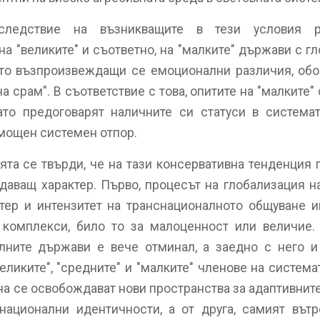
следствие на възникващите в тези условия р
а "великите" и съответно, на "малките" държави с г
то възпроизвеждащи се емоционални различия, обо
а срам". В съответствие с това, опитите на "малките"
ато предоговарят наличните си статуси в система
 мощен системен отпор.
ията се твърди, че на тази консервативна тенденция 
аващ характер. Първо, процесът на глобализация н
ктер и интензитет на транснационалното общуване
 комплекси, било то за малоценност или величие. 
лните държави е вече отминал, а заедно с него и
ликите", "средните" и "малките" членове на система
ана се освобождават нови пространства за адаптивнит
национални идентичности, а от друга, самият вът