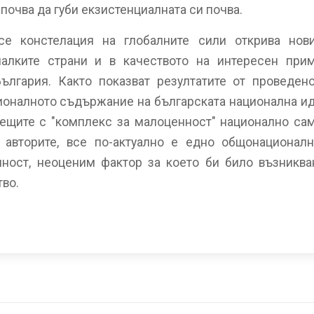
почва да губи екзистенциалната си почва.
се констелация на глобалните сили открива нов
малките страни и в качеството на интересен при
ългария. Както показват резултатите от проведен
оналното съдържание на българската национална ид
чещите с "комплекс за малоценност" национално сам
 авторите, все по-актуално е едно общонационал
чност, неоценим фактор за което би било възниква
во.