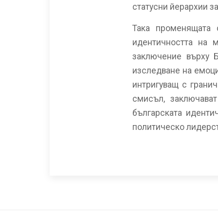
статусни йерархии за
Така променящата 
идентичността на 
заключение върху Б
изследване на емоци
интригуващ с грани
смисъл, заключават
българската иденти
политическо лидерст