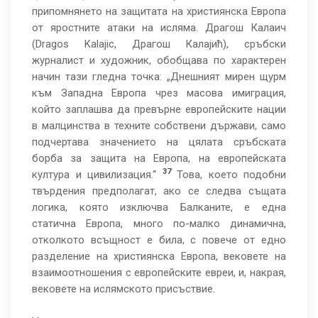
припомнянето на защитата на християнска Европа
от яростните атаки на исляма. Драгош Калаич
(Dragos Kalajic, Драгош Калајић), сръбски
журналист и художник, обобщава по характерен
начин тази гледна точка: „Днешният мирен щурм
към Западна Европа чрез масова имиграция,
който заплашва да превърне европейските нации
в малцинства в техните собствени държави, само
подчертава значението на цялата сръбската
борба за защита на Европа, на европейската
37
култура и цивилизация.“
Това, което подобни
твърдения предполагат, ако се следва същата
логика, която изключва Балканите, е една
статична Европа, много по-малко динамична,
отколкото всъщност е била, с повече от едно
разделение на християнска Европа, вековете на
взаимоотношения с европейските евреи, и, накрая,
вековете на ислямското присъствие.