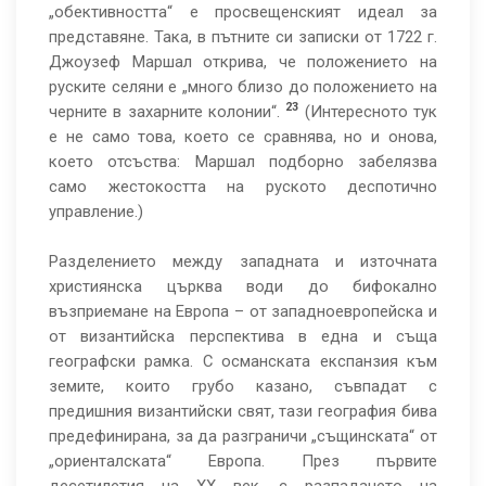
„обективността“ е просвещенският идеал за
представяне. Така, в пътните си записки от 1722 г.
Джоузеф Маршал открива, че положението на
руските селяни е „много близо до положението на
23
черните в захарните колонии“.
(Интересното тук
е не само това, което се сравнява, но и онова,
което отсъства: Маршал подборно забелязва
само жестокостта на руското деспотично
управление.)
Разделението между западната и източната
християнска църква води до бифокално
възприемане на Европа – от западноевропейска и
от византийска перспектива в една и съща
географски рамка. С османската експанзия към
земите, които грубо казано, съвпадат с
предишния византийски свят, тази география бива
предефинирана, за да разграничи „същинската“ от
„ориенталската“ Европа. През първите