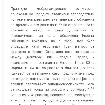
Привидно добронамерените религиозни
означения на народите, въвлечени впоследствие,
получиха допълнително значение като обяснение
30
за драматичното разпадане
на страната, което
извличаше много от своя динамизъм от
перспективата за една обединена Европа.
Обединена наистина, но с кого? Кой бива
определян като европеец? Този въпрос се
проявява в бивша Югославия като напрежение
между „центъра“, или Западна Европа, и
периферията - останалата Европа. През 80-те
години на ХХ в. географската близост до този
„център“ се възприема като предпочитана пред
по-отдалечените места, които попадат в сфери на
влияние, различни от западноевропейското. Така,
31
от гледната точка на „северните републики“
,
Словения и Хърватска, вековете под хабсбургска
власт ги правят подходящи „да се присъединят