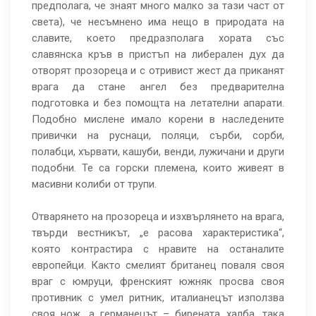
предполага, че знаят много малко за тази част от
света), че несъмнено има нещо в природата на
славите, което предразполага хората със
славянска кръв в пристъп на либерален дух да
отворят прозореца и с отривист жест да приканят
врага да стане ангел без предварителна
подготовка и без помощта на летателни апарати.
Подобно мислене имало корени в наследените
привички на руснаци, поляци, сърби, сорби,
полабци, хървати, кашуби, венди, лужичани и други
подобни. Те са горски племена, които живеят в
масивни колиби от трупи.
Отварянето на прозореца и изхвърлянето на врага,
твърди вестникът, „е расова характеристика“,
която контрастира с нравите на останалите
европейци. Както смелият британец поваля своя
враг с юмруци, френският южняк просва своя
противник с умел ритник, италианецът използва
своя нож, а германецът – бирената халба, така