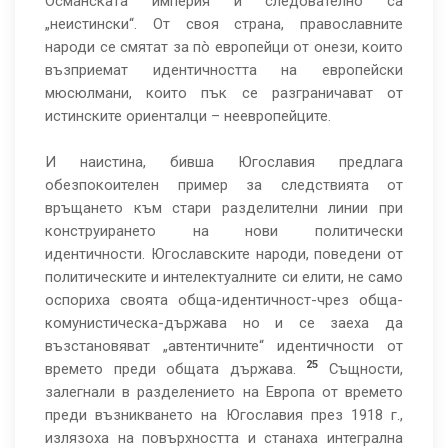
Османската империя и следователно са
„неистински“. От своя страна, православните
народи се смятат за пò европейци от онези, които
възприемат идентичността на европейски
мюсюлмани, които пък се разграничават от
истинските ориенталци – неевропейците.
И наистина, бивша Югославия предлага
обезпокоителен пример за следствията от
връщането към стари разделителни линии при
конструирането на нови политически
идентичности. Югославските народи, поведени от
политическите и интелектуалните си елити, не само
оспориха своята обща-идентичност-чрез обща-
комунистическа-държава но и се заеха да
възстановяват „автентичните“ идентичности от
25
времето преди общата държава.
Същности,
залегнали в разделението на Европа от времето
преди възникването на Югославия през 1918 г.,
излязоха на повърхността и станаха интегрална