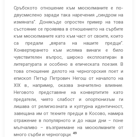
Сръбското отношение към мюсюлманите е по-
двусмислено заради така наречения „синдром на
измяната“. Донякъде опростен пример на това
състояние се проявява в отношението на сърбите
към мюсюлманите като към част от своите, които
са предали „вярата на нашите предци“.
Конвертирането към исляма винаги е било
чувствителен въпрос, широко експлоатиран в
литературата и особено в епическата поезия. В
това отношение делото на черногорския поет и
епископ Петър Петрович Негош от началото на
ХІХ в., например, оказва значително влияние.
Неговото представяне на конвертитите като
предатели, чиято слабост и опортюнизъм ги
лишава от религиозната и културна идентичност,
завещана им от техните предци в Косово, намира
отражение в популярното и до наши дни – поне
мълчаливо – възприемане на мюсюлманите от
49
много сърби и черногорци.