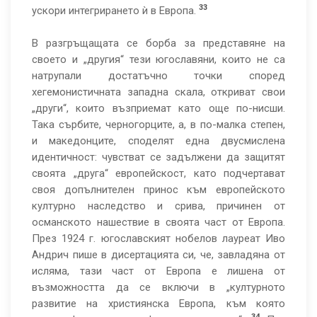
33
ускори интегрирането ѝ в Европа.
В разгръщащата се борба за представяне на
своето и „другия“ тези югославяни, които не са
натрупали достатъчно точки според
хегемонистичната западна скала, откриват свои
„други“, които възприемат като още по-нисши.
Така сърбите, черногорците, а, в по-малка степен,
и македонците, споделят една двусмислена
идентичност: чувстват се задължени да защитят
своята „друга“ европейскост, като подчертават
своя допълнителен принос към европейското
културно наследство и срива, причинен от
османското нашествие в своята част от Европа.
През 1924 г. югославският нобелов лауреат Иво
Андрич пише в дисертацията си, че, завладяна от
исляма, тази част от Европа е лишена от
възможността да се включи в „културното
развитие на християнска Европа, към която
34