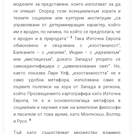
моделите за представяне, които използват за да
ги опишат. Според този есенциализъм хората и
техните социални или културни институции „са
управлявани от детерминиращия характер, който
им е вроден, по начина, по който се предполага, че
3
е вроден и в природата.“
Така Източна Европа
обикновено е свързвана с „изостаналост“,
Балканите – с „насилие“, Индия – с „идеализъм“
или „мистицизъм“, докато Западът упорито се
самоидентифицира с „цивилизования свят“. Но,
както показва Лари Улф, „изостаналостта“ не е
само удобна метафора, използвана само в
първите пътеписи на хора от Запада в региона,
който Просвещението картографира като Източна
Европа, тя е и основополагаща метафора в
социалния и научния език на влиятелни философи
и писатели от това време, като Монтескьо, Волтер
4
и Русо.
Тъй като съществуват множество взаимно