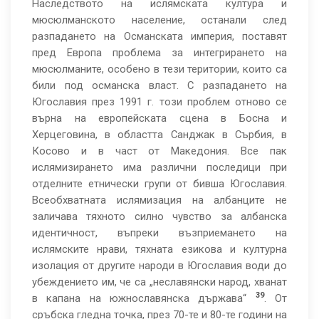
Наследството на ислямската култура и
мюсюлманското население, останали след
разпадането на Османската империя, поставят
пред Европа проблема за интегрирането на
мюсюлманите, особено в тези територии, които са
били под османска власт. С разпадането на
Югославия през 1991 г. този проблем отново се
върна на европейската сцена в Босна и
Херцеговина, в областта Санджак в Сърбия, в
Косово и в част от Македония. Все пак
ислямизирането има различни последици при
отделните етнически групи от бивша Югославия.
Всеобхватната ислямизация на албанците
не
заличава тяхното силно чувство за албанска
идентичност, въпреки възприемането на
ислямските нрави, тяхната езикова и културна
изолация от другите народи в Югославия води до
убеждението им, че са „неславянски народ, хванат
39
в капана на южнославянска държава“
. От
сръбска гледна точка, през 70-те и 80-те години на