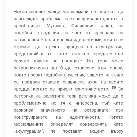
Някои интелектуалци мюсюлмани се опитват да
разглеждат проблема за конвертирането, като го
преобръщат. Мухамед Филипович казва, че
подобни твърдения са част от арсенала на
националните политически идеологизми, които се
стремят да отрекат процеса на акултурация,
представяйки го като някакво предателство
спрямо вярата на предците. Но това може
ретроспективно да бъде отнесено към онези,
които правят подобни внушения, защото те също
са предали старата славянска вяра на своите
50
предци, когато са приели християнството.
За
историка на религията тази реплика може да е
проблематична, но тя е интересна, тъй като
разкрива значението на реториката при
конструирането на идентичности. Когато
мюсюлманите определят конверсията като
„акултурация“, те поставят акцент върху