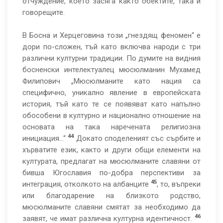
отчуждение, което засяга както обектите, така и
говорещите.
В Босна и Херцеговина този „гнездящ феномен“ е
дори по-сложен, тъй като включва народи с три
различни културни традиции. По думите на видния
босненски интелектуалец мюсюлманин Мухамед
Филипович „Мюсюлманите като нация са
специфично, уникално явление в европейската
история, тъй като те се появяват като напълно
обособени в културно и национално отношение на
основата на така наречената религиозна
44
инициация…“
Докато споделеният със сърбите и
хърватите език, както и други общи елементи на
културата, предлагат на мюсюлманите славяни от
бивша Югославия по-добра перспективи за
45
интеграция, отколкото на албанците
, то, въпреки
или благодарение на близкото родство,
мюсюлманите славяни смятат за необходимо да
46
заявят, че имат различна културна идентичност.