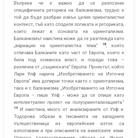
Въпреки че е важно да се разпознае
специфичната реторика на балканизма, трудно е
той да бъде разбран извън целия ориенталистки
контекст, тъй като споделя логиката и реториката,
които лежат в основата на ориентализма.
Балканизмът наистина може да се разглежда като
18
„вариация на ориенталистка тема“
, която
отличава Балканите като част от Европа, която е
била под османска власт, и поради това –
различна от „същинската“ Европа. Проектът, който
Лари Улф нарича „Изобретяването на Източна
Европа“ има допирни точки както с ориентализма,
така и с балканизма. „Изобретяването на Източна
Европа – пише Улф - може да се опише като
интелектуален проект на полуориентализацията.“
19
И наистина, много от анализираните от Улф и
Тодорова образи в писанията на западните
пътешественици из европейския изток са
използвани и при описанията на азиатските земи.
Широко разпространените образи на Индия,