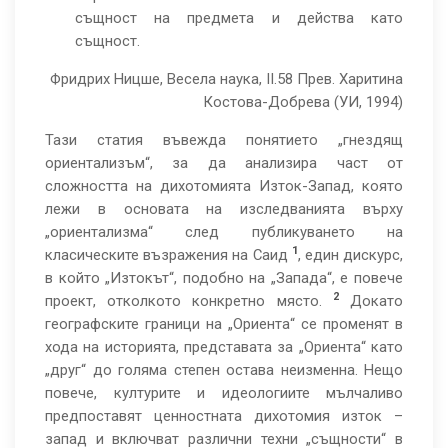
същност на предмета и действа като
същност.
Фридрих Ницше, Весела наука, II.58 Прев. Харитина
Костова-Добрева (УИ, 1994)
Тази статия въвежда понятието „гнездящ
ориентализъм“, за да анализира част от
сложността на дихотомията Изток-Запад, която
лежи в основата на изследванията върху
„ориентализма“ след публикуването на
1
класическите възражения на Саид
, един дискурс,
в който „Изтокът“, подобно на „Запада“, е повече
2
проект, отколкото конкретно място.
Докато
географските граници на „Ориента“ се променят в
хода на историята, представата за „Ориента“ като
„друг“ до голяма степен остава неизменна. Нещо
повече, културите и идеологиите мълчаливо
предпоставят ценностната дихотомия изток –
запад и включват различни техни „същности“ в