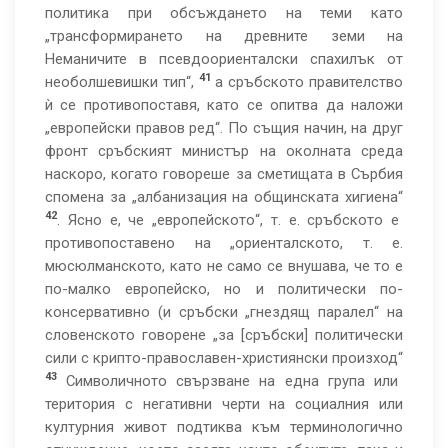
политика при обсъждането на теми като
„трансформирането на древните земи на
Неманичите в псевдоориенталски спахилък от
41
необолшевишки тип“,
а сръбското правителство
ѝ се противопоставя, като се опитва да наложи
„европейски правов ред“. По същия начин, на друг
фронт сръбският министър на околната среда
наскоро, когато говореше за сметищата в Сърбия
спомена за „албанизация на общинската хигиена“
42
. Ясно е, че „европейското“, т. е. сръбското е
противопоставено на „ориенталското, т. е.
мюсюлманското, като не само се внушава, че то е
по-малко европейско, но и политически по-
консервативно (и сръбски „гнездящ паралел“ на
словенското говорене „за [сръбски] политически
сили с крипто-православен-християнски произход“
43
Символичното свързване на една група или
територия с негативни черти на социалния или
културния живот подтиква към терминологично