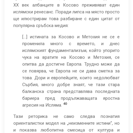
ХХ век албанците в Косово преживяват един
ислямски ренесанс. Поради липса на място просто
ще илюстрирам това разбиране с един цитат от
популярна сръбска медия:
[...] истината за Косово и Метохия не се е
променила много с времето, и днес
ислямският фундаментализъм, който упорито
чука на вратите на Косово и Метохия, се
опитва да достигне Европа. Трудно може да
се повярва, че Европа не си дава сметка за
това. Дори и европейците, които недолюбват
Сърбия, много добре знаят, че тази стара
балканска страна представлява последната
бариера пред продължаващата яростна
40
агресия на Исляма.
Тази реторика не само следва познатия
ориенталистки модел на „неизменните истини“, но
и показва любопитна смесица от култура и