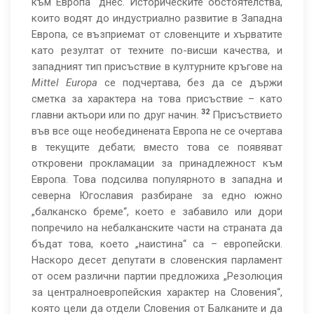
към Европа“ днес. Историческите обстоятелства,
които водят до индустриално развитие в Западна
Европа, се възприемат от словенците и хърватите
като резултат от техните по-висши качества, и
западният тип присъствие в културните кръгове на
Mittel Europa
се подчертава, без да се държи
сметка за характера на това присъствие – като
32
главни актьори или по друг начин.
Присъствието
във все още необединената Европа не се очертава
в текущите дебати; вместо това се появяват
откровени прокламации за принадлежност към
Европа. Това подсилва популярното в западна и
северна Югославия разбиране за едно южно
„балканско бреме“, което е забавило или дори
попречило на небалканските части на страната да
бъдат това, което „наистина“ са – европейски.
Наскоро десет депутати в словенския парламент
от осем различни партии предложиха „Резолюция
за централноевропейския характер на Словения“,
която цели да отдели Словения от Балканите и да