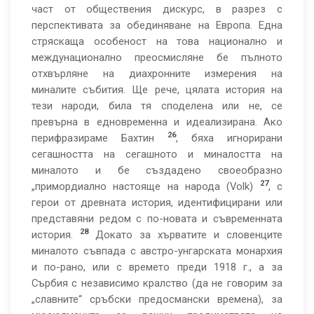
част от обществения дискурс, в разрез с
перспективата за обединяване на Европа. Една
стряскаща особеност на това национално и
междунационално преосмисляне бе пълното
отхвърляне на диахронните измерения на
миналите събития. Ще рече, цялата история на
тези народи, била тя споделена или не, се
превърна в едновременна и идеализирана. Ако
26
перифразираме Бахтин
, бяха игнорирани
сегашността на сегашното и миналостта на
миналото и бе създадено своеобразно
27
„примордиално настояще на народа (Volk)
, с
герои от древната история, идентифицирани или
представяни редом с по-новата и съвременната
28
история.
Докато за хърватите и словенците
миналото съвпада с австро-унгарската монархия
и по-рано, или с времето преди 1918 г., а за
Сърбия с независимо кралство (да не говорим за
„славните“ сръбски предосмански времена), за