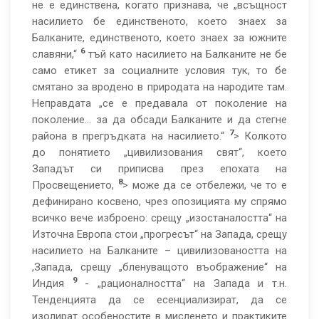
не е единствена, когато признава, че „всъщност
насилието бе единственото, което знаех за
Балканите, единственото, което знаех за южните
6
славяни,“
тъй като насилието на Балканите не бе
само етикет за социалните условия тук, то бе
смятано за вродено в природата на народите там.
Неправдата „се е предавала от поколение на
поколение… за да обсади Балканите и да стегне
7
района в прегръдката на насилието.“
> Колкото
до понятието „цивилизования свят“, което
Западът си приписва през епохата на
8
Просвещението,
> може да се отбележи, че то е
дефинирано косвено, чрез опозицията му спрямо
всичко вече изброено: срещу „изостаналостта“ на
Източна Европа стои „прогресът“ на Запада, срещу
насилието на Балканите – цивилизоваността на
,Запада, срещу „бленуващото въображение“ на
9
Индия
- „рационалността“ на Запада и т.н.
Тенденцията да се есенциализират, да се
изолират особеностите в мисленето и практиките