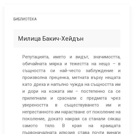
БИБЛИОТЕКА
Гнездящи
ориентализми:
Милица Бакич-Хейдън
Случаят
с
Репутацията, името и видът, значимостта,
обичайната мярка и тежестта на нещо – в
бивша
същността си най-често заблуждение и
Югославия
произволна преценка, метната върху нещата
като дреха и напълно чужда на същността им
и дори на кожата им – постепенно са се
прилепнали и сраснали с предмета чрез
увереността в съществуването им и
непрестанното им нарастване от поколение на
поколение, докато накрая са станали сякаш
самото тяло. В края на краищата
първоначалната илюзия става почти винаги