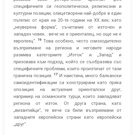
специфичните си геополитически, религиозни и
културни позиции, олицетворени най-добре в един
пътепис от края на 20-те години на ХХ век, като
„неуверена форма“, съчетание от източен и
западен човек… вече не е ориенталец, но още не е
16
европеец“.
Това особено, често снизходително
възприемане на региона и неговите народи
размива категориите „Изток“ и „Запад“ и
призовава към подход, който се съобразява със
специфичните проблеми, които произтичат от тази
17
гранична позиция.
И наистина, много балкански
самоидентификации са конструирани като пряка
опозиция на актуалния ориенталски друг,
например на османските турци, които завладяват
региона от изток. От друга страна, като
„византийци“, те вече са били възприемани от
западните европейски страни като европейски
„друг“.