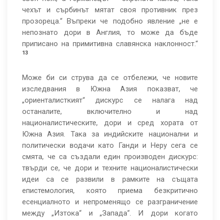
чехът и сърбинът мятат своя противник през
прозореца.“ Въпреки че подобно явление „не е
непознато дори в Англия, то може да бъде
приписано на примитивна славянска наклонност.“
13
Може би си струва да се отбележи, че новите
изследвания в Южна Азия показват, че
„ориенталисткият“ дискурс се налага над
останалите, включително и над
националистическите, дори и сред хората от
Южна Азия. Така за индийските национални и
политически водачи като Ганди и Неру сега се
смята, че са създали един производен дискурс:
твърди се, че дори и техните националистически
идеи са се развили в рамките на същата
епистемология, която приема безкритично
есенциалното и непроменящо се разграничение
между „Изтока“ и „Запада“. И дори когато