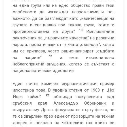
на една група или на едно общество прави тези
особености да изглеждат непроменими и, по-
важното, да се разглеждат като „квинтесенция на
групата и специално при такава група, която е
10
противопоставена на други.“
Имплицитните
заключения за „първичните качества“ на различни
народи, произтичащи от тяхната „същност“, която
им се приписва, често рационализират „съдбата
11
на нациите“
и имат изключително
неблагоприятни внушения, когато се съчетаят с
националистически идеологии.
Един почти комичен журналистически пример
илюстрира това. В уводна статия от 1903 г. „Ню
12
Йорк таймс“
обсъжда покушенията над
сръбския крал Александър Обренович и
съпругата му Драга, фокусира се върху факта, че
те са хвърлени през един от прозорците на техния
дворец и показва на читателите (за които се