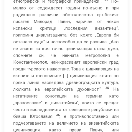
етнографски и географски принадлежи“.
По-
малко от седемдесет години по-късно и при
радикално различни обстоятелства сръбският
писател Милорад Павич, наричан от някои
испански критици „последния византиец“,
припомня цивилизацията, без която „Европа би
останала куца“ и неспособна да се развива: „Ако
не знаете за коя точно цивилизация става дума,
спомнете си, че нейната метрополия е
Константинопол, най-красивият европейски град
преди турското нашествие. Това е цивилизация на
иконите и стенописите […] цивилизация, която по
пряка линия наследява древногръцката култура,
35
люлката на европейската духовност.“
На
негативните конотации на термини като
„православие“ и „византийски“, които се срещат
често в изследванията от северните републики на
36
бивша Югославия
, е противопоставено или
подчертаването на величието на византийската
цивилизация, както прави Павич, или