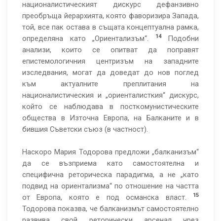
националистическият дискурс дефанзивно
преобръща йерархията, която фаворизира Запада,
той, все пак остава в същата концептуална рамка,
14
определяна като „Ориентализъм“.
Подобни
анализи, които се опитват да поправят
епистемологичния центризъм на западните
изследвания, могат да доведат до нов поглед
към актуалните преплитания на
националистическия и „ориенталисткия“ дискурс,
който се наблюдава в посткомунистическите
общества в Източна Европа, на Балканите и в
бившия Съветски съюз (в частност).
Наскоро Мария Тодорова предложи „балканизъм“
да се възприема като самостоятелна и
специфична реторическа парадигма, а не „като
подвид на ориентализма“ по отношение на частта
15
от Европа, която е под османска власт.
Тодорова показва, че балканизмът самостоятелно
развива свой реторически арсенал чрез