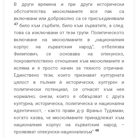
В други времена и при други исторически
обстоятелства мюсюлманите все пак са
включвани или доброволно са се присъединявали
47
било към сърбите, било към хърватите, а след
това са изключвани от тези групи. Политическото
включване на мюсюлманите в „националния
корпус на хърватския народ“, отбелязва
Филипович, се основава на опекунско,
покровителствено отношение към мюсюлманите и
исляма и е просто начин за тяхното отричане.
Единствено тези, които признават културната
цялост в пълния ѝ исторически, културен и
политически потенциал, се отнасят към нея
нормално; онези, които я обвързват с друга
културна, историческа, политическа и национална
идентичност, - както прави д-р Франьо Туджман,
когато казва, че мюсюлманите принадлежат към
националния корпус на хърватския народ –
48
проявяват опекунски национализъм“
.