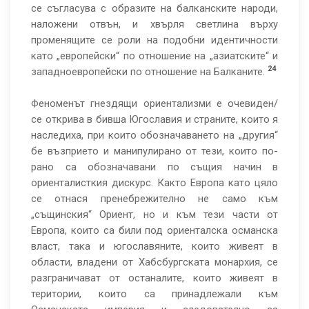
се съгласува с образите на балканските народи,
наложени отвън, и хвърля светлина върху
променящите се роли на подобни идентичности
като „европейски“ по отношение на „азиатските“ и
24
западноевропейски по отношение на Балканите.
Феноменът гнездящи ориентализми е очевиден/
се открива в бивша Югославия и страните, които я
наследиха, при които обозначаването на „другия“
бе възприето и манипулирано от тези, които по-
рано са обозначавани по същия начин в
ориенталисткия дискурс. Както Европа като цяло
се отнася пренебрежително не само към
„същинския“ Ориент, но и към тези части от
Европа, които са били под ориенталска османска
власт, така и югославяните, които живеят в
области, владени от Хабсбургската монархия, се
разграничават от останалите, които живеят в
територии, които са принадлежали към