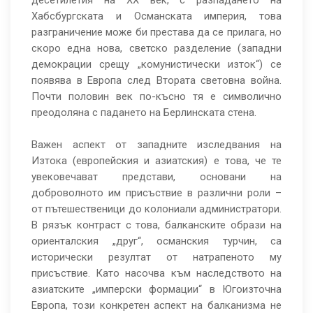
десетилетия на ХХ век, с разпадането на
Хабсбургската и Османската империя, това
разграничение може би престава да се прилага, но
скоро една нова, светско разделение (западни
демокрации срещу „комунистически изток“) се
появява в Европа след Втората световна война.
Почти половин век по-късно тя е символично
преодоляна с падането на Берлинската стена.
Важен аспект от западните изследвания на
Изтока (европейския и азиатския) е това, че те
увековечават представи, основани на
доброволното им присъствие в различни роли –
от пътешественици до колониали администратори.
В рязък контраст с това, балканските образи на
ориенталския „друг“, османския турчин, са
исторически резултат от натрапеното му
присъствие. Като насочва към наследството на
азиатските „имперски формации“ в Югоизточна
Европа, този конкретен аспект на балканизма не