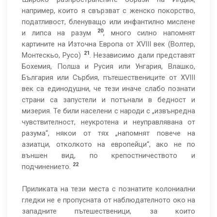
например, които я свързват с женско покорство,
податливост, бленуващо или инфантилно мислене
20
и липса на разум
, много силно напомнят
картините на Източна Европа от ХVІІІ век (Волтер,
21
Монтескьо, Русо)
. Независимо дали представят
Бохемия, Полша и Русия или Унгария, Влашко,
България или Сърбия, пътешествениците от ХVІІІ
век са единодушни, че тези иначе слабо познати
страни са запустели и потънали в бедност и
мизерия. Те били населени с народи с „извънредна
чувствителност, неукротена и неуправлявана от
разума“, някои от тях „напомнят повече на
азиатци, отколкото на европейци“, ако не по
външен вид, по крепостничеството и
22
подчинението.
Приликата на тези места с познатите колониални
гледки не е пропусната от наблюдателното око на
западните пътешественици, за които