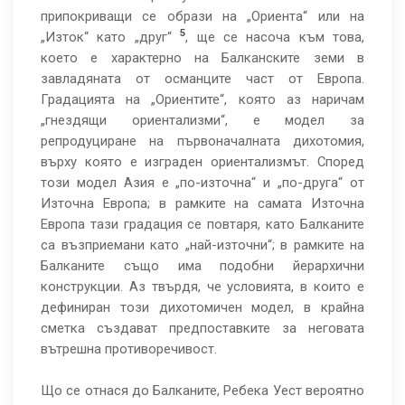
припокриващи се образи на „Ориента“ или на
5
„Изток“ като „друг“
, ще се насоча към това,
което е характерно на Балканските земи в
завладяната от османците част от Европа.
Градацията на „Ориентите“, която аз наричам
„гнездящи ориентализми“, е модел за
репродуциране на първоначалната дихотомия,
върху която е изграден ориентализмът. Според
този модел Азия е „по-източна“ и „по-друга“ от
Източна Европа; в рамките на самата Източна
Европа тази градация се повтаря, като Балканите
са възприемани като „най-източни“; в рамките на
Балканите също има подобни йерархични
конструкции. Аз твърдя, че условията, в които е
дефиниран този дихотомичен модел, в крайна
сметка създават предпоставките за неговата
вътрешна противоречивост.
Що се отнася до Балканите, Ребека Уест вероятно