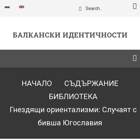
Премини
Търси
към
основното
съдържание
БАЛКАНСКИ ИДЕНТИЧНОСТИ
Breadcrumb
НАЧАЛО
СЪДЪРЖАНИЕ
БИБЛИОТЕКА
Гнездящи ориентализми: Случаят с
бивша Югославия