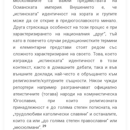
мюсюлманите са важни предимствата на
Османската империя. Внушението е, че
„истинската“ идентичност на хората и групите
може да се открие в предюгославското минало.
Друга стряскаща особеност на този процес е при
характеризирането на националния „друг“, тъй
като в повечето случаи редукционистките термини
и елементарни представи стоят редом със
сложното характеризиране на своето. Това, което
изгражда „истинската“ идентичност в този
контекст, както в домашните дебати, така и във
външните доклади, най-често е обръщането към
религиозните/културните същности. Някои чужди
репортери например разграничават официално
атеистичните (тогава) народи на комунистическа
Югославия, при които религиозната
принадлежност е до голяма степен потисната, на
„трудолюбиви католически славяни“ и останалите,
които са или „до голяма степен православни“ или
29
„мюсюлмани“.