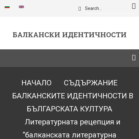
Премини
Търси
към
основното
съдържание
БАЛКАНСКИ ИДЕНТИЧНОСТИ
Breadcrumb
НАЧАЛО
СЪДЪРЖАНИЕ
БАЛКАНСКИТЕ ИДЕНТИЧНОСТИ В
БЪЛГАРСКАТА КУЛТУРА
Литературната рецепция и
“балканската литературна