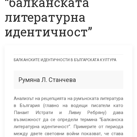
“балканската
литературна
идентичност”
БАЛКАНСКИТЕ ИДЕНТИЧНОСТИ В БЪЛГАРСКАТА КУЛТУРА
Литературната
рецепция
Румяна Л. Станчева
и
“балканската
Анализът на рецепцията на румънската литература
в България (главно на водещи писатели като
литературна
Панаит Истрати и Ливиу Ребряну) дава
идентичност”
възможност да се определи термина “Балканска
литературна идентичност”. Примерите от периода
между двете световни войни показват, че става