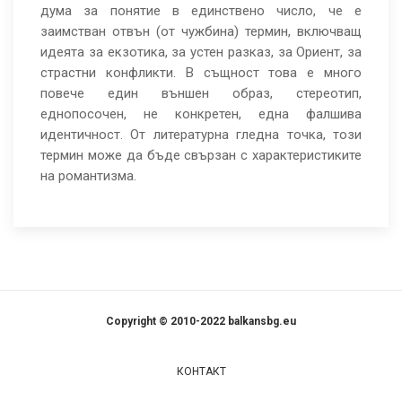
дума за понятие в единствено число, че е
заимстван отвън (от чужбина) термин, включващ
идеята за екзотика, за устен разказ, за Ориент, за
страстни конфликти. В същност това е много
повече един външен образ, стереотип,
еднопосочен, не конкретен, една фалшива
идентичност. От литературна гледна точка, този
термин може да бъде свързан с характеристиките
на романтизма.
Copyright © 2010-2022 balkansbg.eu
КОНТАКТ