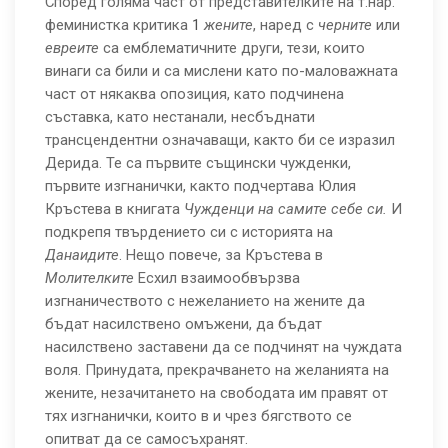
Според голяма част от представителките на т.нар.
феминистка критика
1
жените
, наред с
черните
или
евреите
са емблематичните други, тези, които
винаги са били и са мислени като по-маловажната
част от някаква опозиция, като подчинена
съставка, като нестанали, несбъднати
трансцендентни означаващи, както би се изразил
Дерида. Те са първите същински чужденки,
първите изгнанички, както подчертава Юлия
Кръстева в книгата
Чужденци на
самите себе
си.
И
подкрепя твърдението си с историята на
Данаидите
. Нещо повече, за Кръстева в
Молителките
Есхил взаимообвързва
изгнаничеството с нежеланието на жените да
бъдат насилствено омъжени, да бъдат
насилствено заставени да се подчинят на чуждата
воля. Принудата, прекрачването на желанията на
жените, незачитането на свободата им правят от
тях изгнанички, които в и чрез бягството се
опитват да се самосъхранят.