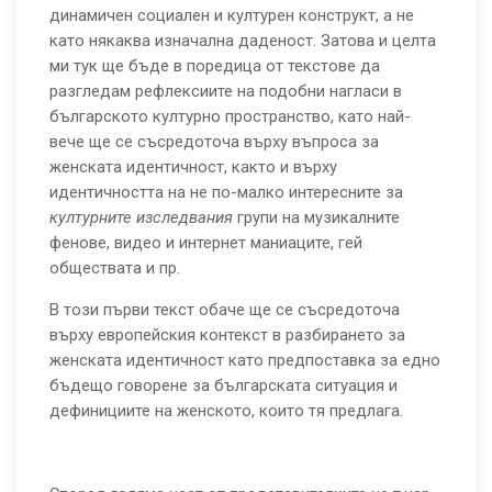
динамичен социален и културен конструкт, а не
като някаква изначална даденост. Затова и целта
ми тук ще бъде в поредица от текстове да
разгледам рефлексиите на подобни нагласи в
българското културно пространство, като най-
вече ще се съсредоточа върху въпроса за
женската идентичност, както и върху
идентичността на не по-малко интересните за
културните изследвания
групи на музикалните
фенове, видео и интернет маниаците, гей
обществата и пр.
В този първи текст обаче ще се съсредоточа
върху европейския контекст в разбирането за
женската идентичност като предпоставка за едно
бъдещо говорене за българската ситуация и
дефинициите на женското, които тя предлага.