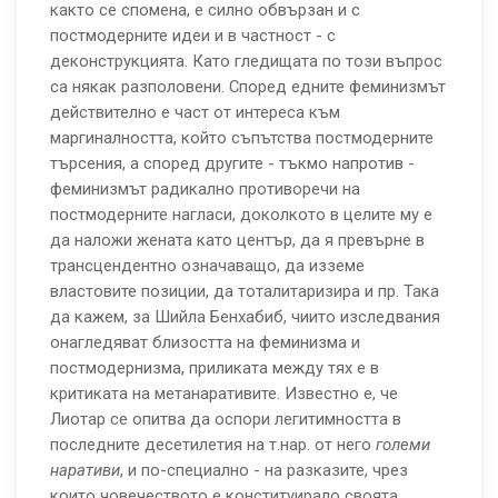
както се спомена, е силно обвързан и с
постмодерните идеи и в частност - с
деконструкцията. Като гледищата по този въпрос
са някак разполовени. Според едните феминизмът
действително е част от интереса към
маргиналността, който съпътства постмодерните
търсения, а според другите - тъкмо напротив -
феминизмът радикално противоречи на
постмодерните нагласи, доколкото в целите му е
да наложи жената като център, да я превърне в
трансцендентно означаващо, да изземе
властовите позиции, да тоталитаризира и пр. Така
да кажем, за Шийла Бенхабиб, чиито изследвания
онагледяват близостта на феминизма и
постмодернизма, приликата между тях е в
критиката на метанаративите. Известно е, че
Лиотар се опитва да оспори легитимността в
последните десетилетия на т.нар. от него
големи
наративи
, и по-специално - на разказите, чрез
които човечеството е конституирало своята