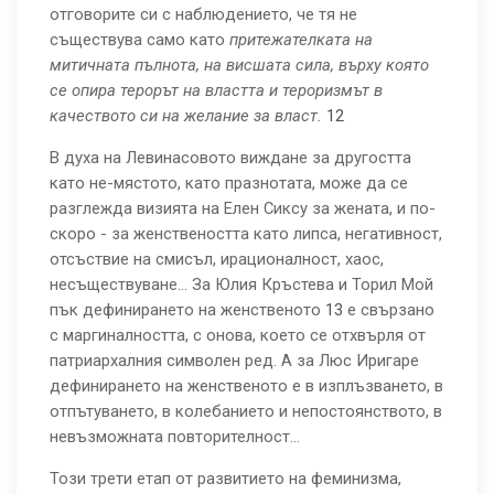
отговорите си с наблюдението, че тя не
съществува само като
притежателката на
митичната пълнота, на висшата сила, върху която
се опира терорът на властта и тероризмът в
качеството си на желание за власт.
12
В духа на Левинасовото виждане за другостта
като не-мястото, като празнотата, може да се
разглежда визията на Елен Сиксу за жената, и по-
скоро - за женствеността като липса, негативност,
отсъствие на смисъл, ирационалност, хаос,
несъществуване... За Юлия Кръстева и Торил Мой
пък дефинирането на женственото
13
е свързано
с маргиналността, с онова, което се отхвърля от
патриархалния символен ред. А за Люс Иригаре
дефинирането на женственото е в изплъзването, в
отпътуването, в колебанието и непостоянството, в
невъзможната повторителност...
Този трети етап от развитието на феминизма,