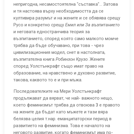
непригодна, несамостоятелна "съставка"... Затова
и тя настоява върху необходимостта да се
култивира разумът и на жените и се обявява срещу
Русо и конкретно срещу
Емил или За възпитанието
и неговата едностранчива теория за
възпитанието, според която само малкото момче
трябва да бъде обучавано, при това - чрез
цивилизационния модел, снет в настолната,
възпитателна книга
Робинзон Крузо
. Жените
според Уолстънкрафт също имат право на
образование, на нравствено и духовно развитие,
такова, каквото то е и при мъжа.
Последователките на Мери Уолстънкрафт
продължават да вярват, че най- важното нещо,
което феминизмът трябва да отвоюва
3
е правото
на жените да бъдат като мъжете и тази вяра
белязва целия т.нар. еманципаторски период в
развитието на феминизма. Това е началото на
неговото развитие, когато феминизмът има по-