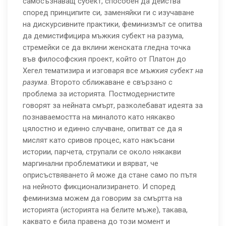
самосъзнаващ субект, способен да действа
според принципите си, заменяйки ги с изучаване
на дискурсивните практики, феминизмът се опитва
да демистифицира мъжкия субект на разума,
стремейки се да вклини женската гледна точка
във философския проект, който от Платон до
Хегел тематизира и изговаря все
мъжкия субект
на
разума
. Второто сближаване е свързано с
проблема за историята. Постмодернистите
говорят за нейната смърт, разколебават идеята за
познаваемостта на миналото като някакво
цялостно и единно случване, опитват се да я
мислят като сривов процес, като накъсани
истории, парчета, струпали се около някакви
маргинални проблематики и вярват, че
оприсъствяването й може да стане само по пътя
на нейното фикционализирането. И според
феминизма можем да говорим за смъртта на
историята (историята на белите мъже), такава,
каквато е била правена до този момент и