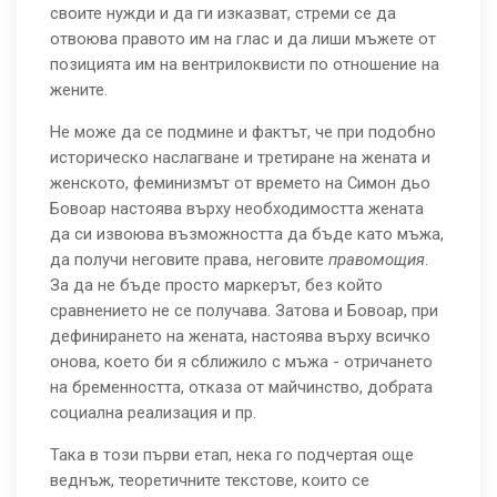
своите нужди и да ги изказват, стреми се да
отвоюва правото им на глас и да лиши мъжете от
позицията им на вентрилоквисти по отношение на
жените.
Не може да се подмине и фактът, че при подобно
историческо наслагване и третиране на жената и
женското, феминизмът от времето на Симон дьо
Бовоар настоява върху необходимостта жената
да си извоюва възможността да бъде като мъжа,
да получи неговите права, неговите
правомощия
.
За да не бъде просто маркерът, без който
сравнението не се получава. Затова и Бовоар, при
дефинирането на жената, настоява върху всичко
онова, което би я сближило с мъжа - отричането
на бременността, отказа от майчинство, добрата
социална реализация и пр.
Така в този първи етап, нека го подчертая още
веднъж, теоретичните текстове, които се