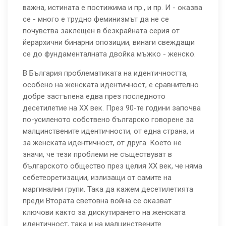
важна, истината е постижима и пр., и пр. И - оказва
се - много е трудно феминизмът да не се
почувства заклещен в безкрайната серия от
йерархични бинарни опозиции, винаги свеждащи
се до фундаменталната двойка мъжко - женско.
В България проблематиката на идентичността,
особено на женската идентичност, е сравнително
добре застъпена едва през последното
десетилетие на ХХ век. През 90-те години започва
по-усиленото собствено българско говорене за
малцинствените идентичности, от една страна, и
за женската идентичност, от друга. Което не
значи, че тези проблеми не съществуват в
българското общество през целия ХХ век, че няма
себетеоретизации, излизащи от самите на
маргинални групи. Така да кажем десетилетията
преди Втората световна война се оказват
ключови както за дискутирането на женската
идентичност, така и на малцинствените