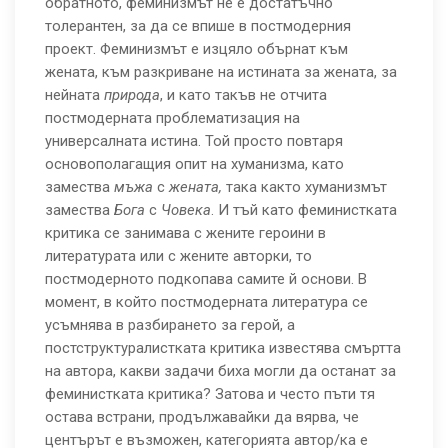
обратното, феминизмът не е достатъчно
толерантен, за да се впише в постмодерния
проект. Феминизмът е изцяло обърнат към
жената, към разкриване на истината за жената, за
нейната
природа
, и като такъв не отчита
постмодерната проблематизация на
универсалната истина. Той просто повтаря
основополагащия опит на хуманизма, като
замества
мъжа
с
жената,
така както хуманизмът
замества
Бога
с
Човека
. И тъй като феминистката
критика се занимава с жените героини в
литературата или с жените авторки, то
постмодерното подкопава самите й основи. В
момент, в който постмодерната литература се
усъмнява в разбирането за герой, а
постструктуралистката критика известява смъртта
на автора, какви задачи биха могли да останат за
феминистката критика? Затова и често пъти тя
остава встрани, продължавайки да вярва, че
центърът е възможен, категорията автор/ка е