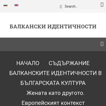
Премини
Търси
към
основното
съдържание
БАЛКАНСКИ ИДЕНТИЧНОСТИ
Breadcrumb
НАЧАЛО
СЪДЪРЖАНИЕ
БАЛКАНСКИТЕ ИДЕНТИЧНОСТИ В
БЪЛГАРСКАТА КУЛТУРА
Жената като другото.
Европейският контекст