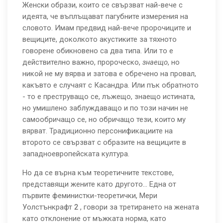
Женски образи, които се свързват най-вече с
идеята, че въплъщават пагубните измерения на
словото. Имам предвид най-вече пророчиците и
вещиците, доколкото акустиките за тяхното
говорене обикновено са два типа. Или то е
действително важно, пророческо,
знаещо
, но
никой не му вярва и затова е обречено на провал,
какъвто е случаят с Касандра. Или пък обратното
- то е преструващо се, лъжещо, знаещо истината,
но умишлено заблуждаващо и по този начин не
самообричащо се, но обричащо тези, които му
вярват. Традиционно персонификациите на
второто се свързват с образите на вещиците в
западноевропейската култура.
Но да се върна към теоретичните текстове,
представящи жените като другото... Една от
първите феминистки-теоретички, Мери
Уолстънкрафт
2
, говори за третирането на жената
като отклонение от мъжката норма, като