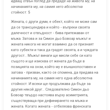
идващ отвън поглед да предаде на живота му, на
начинанията му, на самия него
абсолютна
стойност
.
5
Жената, с други думи, е обект, който не може сам
да се трансцендира и който - въпреки своята
далечност и отвъдност - бива притежаван от
мъжа. Затова и за Симон дьо Бовоар мъжът и
жената никога не могат взаимно да се признаят
като субекти и така да градят своята, а и чуждата
другост... Мъжът винаги ще мисли себе си като
същото и ще изисква от жената да бъде в
позицията на онзи, който му е външнопоставен и
затова - призван, както се спомена, да придава на
начинанията му, на самия него една абсолютна
стойност. И всеки ще продължава да бъде за
другия някой друг... Следователно Симон дьо
Бовоар твърдо настоява върху асиметрията,
съществуваща при дефинирането на мъжа и
жената. Когато жената - отбелязва френската