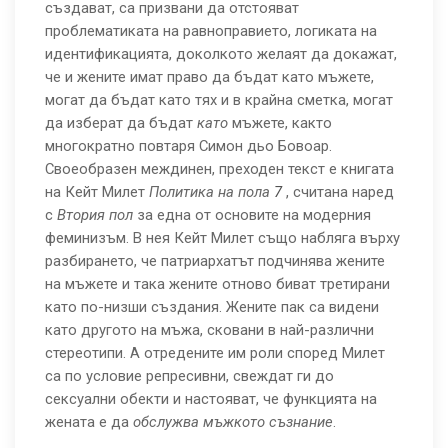
създават, са призвани да отстояват
проблематиката на равноправието, логиката на
идентификацията, доколкото желаят да докажат,
че и жените имат право да бъдат като мъжете,
могат да бъдат като тях и в крайна сметка, могат
да изберат да бъдат
като
мъжете, както
многократно повтаря Симон дьо Бовоар.
Своеобразен междинен, преходен текст е книгата
на Кейт Милет
Политика на пола
7
, считана наред
с
Втория пол
за една от основите на модерния
феминизъм. В нея Кейт Милет също набляга върху
разбирането, че патриархатът подчинява жените
на мъжете и така жените отново биват третирани
като по-низши създания. Жените пак са видени
като другото на мъжа, сковани в най-различни
стереотипи. А отредените им роли според Милет
са по условие репресивни, свеждат ги до
сексуални обекти и настояват, че функцията на
жената е да
обслужва
мъжкото съзнание
.