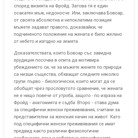
според визията на Фройд. Затова тя е един
осакатен мъж, недоносче. Или, заключава Бовоар,
от своята абсолютна и непоклатима позиция
мъжете задават правото, доказвайки, че
подчиненото положение на жената е било
желано
от
небето и изгодно на земята
.
Доказателствата, които Бовоар със завидна
ерудиция посочва в опита да мотивира
убеждението си, че за мъжете жените по природа
са низши същества, обхващат следните няколко
групи: първо -
биологически
, които могат да се
обобщят чрез прословутото сравнение, че жената
не е нищо повече от
утроба, защото -
по израза на
Фройд -
анатомията е съдба
. Второ - става дума
за специфични женски преживявания, считани за
представителни за женския начин на живот. Като
под специфични женски преживявания се имат
предвид както различни физиологични