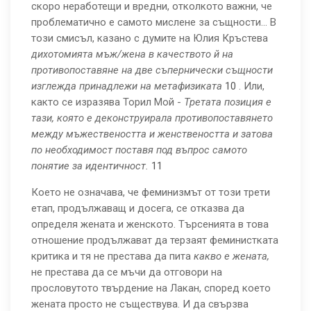
скоро неработещи и вредни, отколкото важни, че
проблематично е самото мислене за същности... В
този смисъл, казано с думите на Юлия Кръстева
дихотомията
мъж/жена в качеството й на
противопоставяне на две съпернически
същности
изглежда принадлежи на метафизиката
10
. Или,
както се изразява Торил Мой -
Третата позиция е
тази, която е деконструирала противопоставянето
между мъжествеността и женствеността и затова
по необходимост поставя под въпрос самото
понятие за идентичност.
11
Което не означава, че феминизмът от този трети
етап, продължаващ и досега, се отказва да
определя жената и женското. Търсенията в това
отношение продължават да терзаят феминистката
критика и тя не престава да пита
какво е
жената,
не престава да се мъчи да отговори на
прословутото твърдение на Лакан, според което
жената просто не съществува. И да свързва