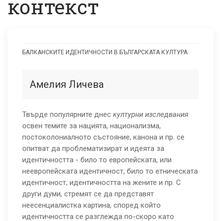
контекст
БАЛКАНСКИТЕ ИДЕНТИЧНОСТИ В БЪЛГАРСКАТА КУЛТУРА
Жената
като
Амелия Личева
другото.
Европейският
Твърде популярните днес
културни изследвания
освен темите за нацията, национализма,
контекст
постоколониалното състояние, канона и пр. се
опитват да проблематизират и идеята за
идентичността - било то европейската, или
неевропейската идентичност, било то етническата
идентичност, идентичността на жените и пр. С
други думи, стремят се да представят
неесенциалистка картина, според който
идентичността се разглежда по-скоро като