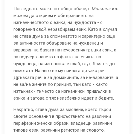
Погледнато малко по-общо обаче, в
Молителките
можем да открием и обвързването на
изгнаничеството с езика, на чуждостта - с
говорения
свой
, неразбираем език. Като в случая
не става дума за споменатото и характерно още
за античността обвързване на чужденец и
варварин на базата на неусвоения гръцки език, а
за подчертаването на факта, че езикът на
чужденеца, на изгнаника е слаб, глух, близък до
немотата. На него не му приляга дръзка реч.
Дръзката реч е за домакините, за не-варварите, а
не за/на жените по принцип, тъй като - както
изтъкнах - те често са изгнанички, пришълки в
езика и затова с тях неизбежно идват и бедите.
Накратко, става дума за мислене, което търси
своите основания в присъствието на различни
периферни женски образи, владеещи различни
типове език, различни регистри на словото.