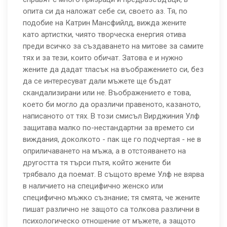
опита си да наложат себе си, своето аз. Тя, по
подобие на Катрин Мансфийлд, вижда жените
като артистки, чиято творческа енергия отива
преди всичко за създаването на митове за самите
тях и за тези, които обичат. Затова е и нужно
жените да дадат тласък на въображението си, без
да се интересуват дали мъжете ще бъдат
скандализирани или не. Въображението е това,
което би могло да оразличи правеното, казаното,
написаното от тях. В този смисъл Вирджиния Улф
защитава малко по-нестандартни за времето си
виждания, доколкото - пак ще го подчертая - не в
оприличаването на мъжа, а в отстояването на
другостта тя търси пътя, който жените би
трябвало да поемат. В същото време Улф не вярва
в наличието на специфично женско или
специфично мъжко съзнание; тя смята, че жените
пишат различно не защото са толкова различни в
психологическо отношение от мъжете, а защото