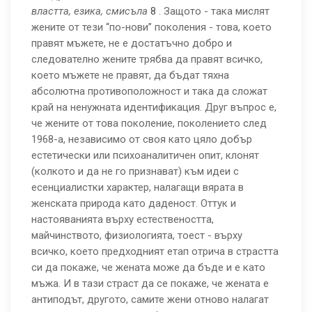
властта, езика, смисъла
8
. Защото - така мислят
жените от тези “по-нови” поколения - това, което
правят мъжете, не е достатъчно добро и
следователно жените трябва да правят всичко,
което мъжете не правят, да бъдат тяхна
абсолютна противоположност и така да сложат
край на ненужната идентификация. Друг въпрос е,
че жените от това поколение, поколението след
1968-а, независимо от своя като цяло добър
естетически или психоаналитичен опит, клонят
(колкото и да не го признават) към идеи с
есенциалистки характер, налагащи вярата в
женската природа като даденост. Оттук и
настояванията върху естествеността,
майчинството, физиологията, тоест - върху
всичко, което предходният етап отрича в страстта
си да покаже, че жената може да бъде и е като
мъжа. И в тази страст да се покаже, че жената е
антиподът, другото, самите жени отново налагат