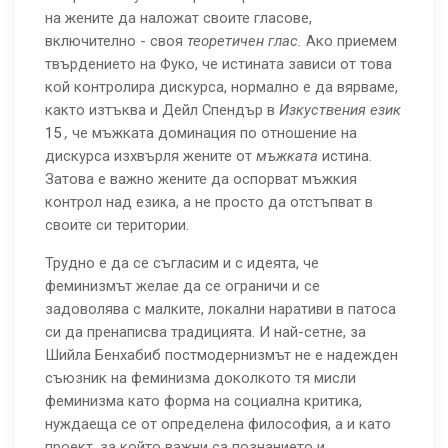
на жените да наложат своите гласове,
включително - своя
теоретичен глас.
Ако приемем
твърдението на Фуко, че истината зависи от това
кой контролира дискурса, нормално е да вярваме,
както изтъква и Дейл Спендър в
Изкуствения език
15
,
че мъжката доминация по отношение на
дискурса изхвърля жените от
мъжката
истина.
Затова е важно жените да оспорват мъжкия
контрол над езика, а не просто да отстъпват в
своите си територии.
Трудно е да се съгласим и с идеята, че
феминизмът желае да се ограничи и се
задоволява с малките, локални наративи в патоса
си да пренаписва традицията. И най-сетне, за
Шийла Бенхабиб постмодернизмът не е надежден
съюзник на феминизма доколкото тя мисли
феминизма като форма на социална критика,
нуждаеща се от определена философия, а и като
проект, за който важни са познанието и