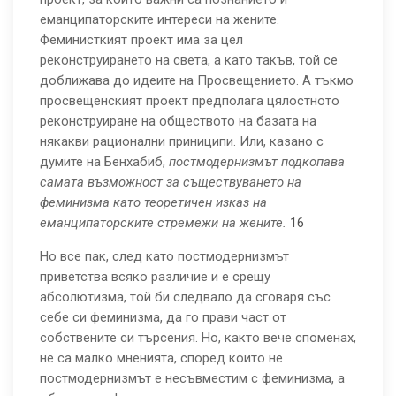
еманципаторските интереси на жените.
Феминисткият проект има за цел
реконструирането на света, а като такъв, той се
доближава до идеите на Просвещението. А тъкмо
просвещенският проект предполага цялостното
реконструиране на обществото на базата на
някакви рационални приниципи. Или, казано с
думите на Бенхабиб,
постмодернизмът подкопава
самата възможност за съществуването на
феминизма като теоретичен изказ на
еманципаторските стремежи на жените.
16
Но все пак, след като постмодернизмът
приветства всяко различие и е срещу
абсолютизма, той би следвало да сговаря със
себе си феминизма, да го прави част от
собствените си търсения. Но, както вече споменах,
не са малко мненията, според които не
постмодернизмът е несъвместим с феминизма, а