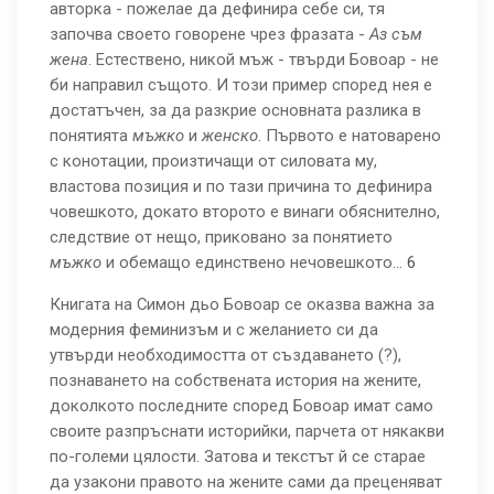
авторка - пожелае да дефинира себе си, тя
започва своето говорене чрез фразата -
Аз съм
жена
. Естествено, никой мъж - твърди Бовоар - не
би направил същото. И този пример според нея е
достатъчен, за да разкрие основната разлика в
понятията
мъжко
и
женско
. Първото е натоварено
с конотации, произтичащи от силовата му,
властова позиция и по тази причина то дефинира
човешкото, докато второто е винаги обяснително,
следствие от нещо, приковано за понятието
мъжко
и обемащо единствено нечовешкото...
6
Книгата на Симон дьо Бовоар се оказва важна за
модерния феминизъм и с желанието си да
утвърди необходимостта от създаването (?),
познаването на собствената история на жените,
доколкото последните според Бовоар имат само
своите разпръснати историйки, парчета от някакви
по-големи цялости. Затова и текстът й се старае
да узакони правото на жените сами да преценяват