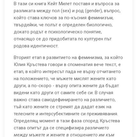
В тази си книга Кейт Милет поставя и въпроса за
разликата между пол (sex) и род (gender), въпрос,
който става ключов за по-късния феминизъм,
твърдейки, че полът е определен биологично,
докато родът е психологическо понятие,
отнасящо се до придобитата по културен път
родова идентичност.
Вторият етап в развитието на феминизма, за който
Юлия Кръстева говори в споменатия вече текст, е
етап, в който интересът пада не върху отчитането
на положението, че мъжете мислят жените като
други, а по-скоро - върху опита жените да бъдат
видени като други от самите себе си. В случая
важно става самодефинирането на различието,
тъй като жените се стремят да дадат език на
телесните и интерсубективните си преживявания.
Определящ момент в тази фаза според Кръстева
става опитът да се специфизира
различието
между мъжете и жените в отношението
им
към