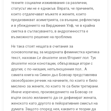
техните социални изживявания са различни,
статусът им не е еднакъв. Вярата, че причините,
които отдалечават мъжете и жените, които
предизвикват асиметрията, са външни, рефлектира
и в убеждението на Вирджиния Улф, че в крайна
сметка в съгласуването, в андрогинността е
възможното решение на проблема.
Не така стоят нещата в считания за
основополагащ за модерната феминистка критика
текст, назован
Le deuxieme sexe/Вторият пол.
Тук
deuxieme
носи конотации, обвързващи
втори
с
другия,
с по-низшия, непълноценния пол... А
самата книга на Симон дьо Бовоар представлява
своеобразен речник на начините, по които е било
мислено за жените, по които те са били третирани.
Иначе изречено, произведението на Бовоар се
върти около желанието да се дефинират жената,
женското като
другото
в пейоративния смисъл на
думата. Защото според нея, каквито и теории да