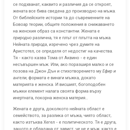
се подхванат, каквито и различия да се откроят,
жената все бива сведена до производно на мъжа.
От библейските истории та до съвременните на
Бовоар теории, общите положения в снижаването
на женския образ са константни. Жената е
природно
различна, тя е плът от плътта на мъжа.
Нейната
природа
, изречено чрез думите на
Аристотел, се определя от недостиг на качества.
Тя - както казва Тома от Аквино - е един
несъвършен мъж. Или, ако поразширя малко и се
позова на Джон Дън и стихотворението му
Ефир и
ангели
, формата е винаги мъжка, докато
материята е женска. И висшият, богоподобен
мъжки елемент налага своята форма върху
инертната, покорна женска материя...
Жената е друга, доколкото нейната област е
семейството, за разлика от мъжа, чиято област,
както изтъква Хегел - е политическото. Тя е друга,
защото е обладана от завист, че не е мъж, както е