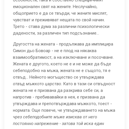
особености, така и собствено специфичният
емоционален свят на жените. Неслучайно,
общоприето е да се твърди, че жените мислят,
чувстват и преживяват нещата по свой начин.
Трето - става дума за различни психологически
дадености, за различен тип подсъзнание...
Другостта на жената - продължава да имплицира
Симон дьо Бовоар - не е плод на някаква
взаимообратимост, а на изключване и посочване.
Жената е другото, което не е и не може да бъде
себеподобно на мъжа, жената не е същото, тя е
отвъд... Нейното могъщество се утвърждава
отвъд мъжкото царство
. Като в тази си отвъдност
жената не е призвана да разкрива себе си, а
напротив - пребивавайки в нея, е призвана да
утвърждава и препотвърждава мъжкото, тоест -
нормата. Още повече, че утвърждаването на мъжа
чрез
себеподобните мъже изисква от него
постоянно напрежение - затова той иска един