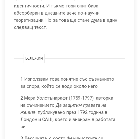
идентичности. И тъкмо този опит бива
абсорбиран в днешните вече по-научни
теоретизации. Но за това ще стане дума в един
следващ текст.
БЕЛЕЖКИ
1
Използвам това понятие със съзнанието
за спора, който се води около него.
2
Мери Уолстънкрафт (1759-1797), авторка
на съчинението
Да защитим правата на
жените
, публикувано през 1792 година в
Лондон и САЩ, което и визирам в работата
си.
3
Лексиката, с която феминистките си