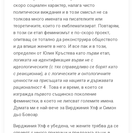
скоро социален характер, налага чисто
политически виждания и в този смисъл не са
толкова много имената на писателките или
теоретичките, които го емблематизират. Повтарям,
в този си етап феминизмът е по-скоро проект,
опитващ се тотално да реконструира обществото
и да впише жените в него. И все пак и в този,
определен от Юлия Кръстева като
първи
етап,
логиката на идентификация върви не с
идеологическите (с тях справедливо се борят като
с реакционни), а с логическите
и онтологичните
ценности на присъщата на нацията и държавата
рационалност
4
. Това е и време, в което се
изгражда
първото
същинско поколение
феминистки, в което не липсват големите имена.
Думата ми е най-вече за Вирджиния Улф и Симон
дьо Бовоар.
Вирджиния Улф е убедена, че жените трябва да се
справят с много призраци и предразсъдъци, в