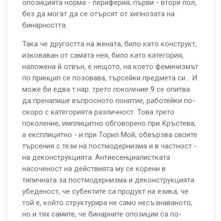
опозицията норма - периферия, първи - втори пол,
без да могат да се отърсят от хипнозата на
бинарността.
Така че другостта на жената, било като конструкт,
изковаван от самата нея, било като категория,
наложена й отвън, е нещото, на което феминизмът
по принцип се позовава, търсейки предмета си... И
може би едва т.нар.
трето поколение
9
се опитва
да пренапише въпросното понятие, работейки по-
скоро с категорията различност. Това
трето
поколение, имплицитно обговорено при Кръстева,
а експлицитно - и при Торил Мой, обвързва своите
търсения с тези на постмодернизма и в частност -
на деконструкцията. Антиесенциалистката
насоченост на действията му се корени в
типичната за постмодернизма и деконструкцията
убеденост, че субектите са продукт на езика, че
той е, който структурира не само несъзнаваното,
но и тях самите, че бинарните опозиции са по-