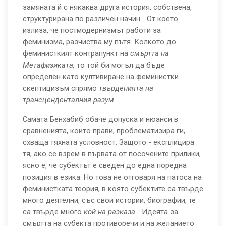
замяната й с някаква друга история, собствена,
структурирана по различен начин... От което
излиза, че постмодернизмът работи за
феминизма, разчиства му пътя. Колкото до
феминисткият контрапункт на
смъртта на
Метафизиката,
то той би могъл да бъде
определен като култивиране на феминистки
скептицизъм спрямо
твърденията на
трансценденталния разум.
Самата Бенхабиб обаче допуска и нюанси в
сравненията, които прави, проблематизира ги,
схваща тяхната условност. Защото - експлицира
тя, ако се взрем в първата от посочените прилики,
ясно е, че субектът е сведен до една поредна
позиция в езика. Но това не отговаря на патоса на
феминистката теория, в която субектите са твърде
много деятелни, със свои истории, биографии, те
са твърде много
кой на разказа
... Идеята за
смъртта на субекта противоречи и на желанието