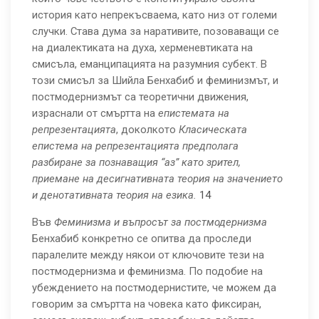
история като непрекъсваема, като низ от големи
случки. Става дума за наративите, позоваващи се
на диалектиката на духа, херменевтиката на
смисъла, еманципацията на разумния субект. В
този смисъл за Шийла Бенхабиб и феминизмът, и
постмодернизмът са теоретични движения,
израснали от смъртта на
епистемата на
репрезентацията
, доколкото
Класическата
епистема на репрезентацията предполага
разбиране за познаващия “аз” като зрител,
приемане на десигнативната теория на значението
и денотативната
теория на езика.
14
Във
Феминизма и въпросът за постмодернизма
Бенхабиб конкретно се опитва да проследи
паралелите между някои от ключовите тези на
постмодернизма и феминизма. По подобие на
убеждението на постмодернистите, че можем да
говорим за смъртта на човека като фиксиран,