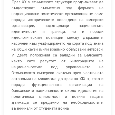
създаването
През ХХ в. етническите структури продължават да
съществуват съвместно под формата на
на
наднационални политически организации не само
нация
поради историческите последици на имперски
организации, надхвърлящи националните
и
идентичности и граници, но и поради
национална
идеологическите коалиции между държавите,
държава
насочени към унифицирането на хората под знака
на общи каузи и/или взаимно обвързани интереси.
на
И двете положения са валидни за Балканите,
Балканите
както като резултат от интеграцията на
националностите под управлението на
Отоманската имперска система чрез частичната
автономия на
милиетите
до края на ХIХ в., така и
поради функционалната организация на
балканските националности около идеология на
политическа цялостност и военна защита,
дължаща се предимно на необходимостите,
възникнали от Студената война.