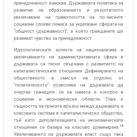
принадлежност изисква. Държавната политика за
развитие на образованието и резултатното
увеличаване на грамотността на по-ниските
социални слоеве помага за укрепване сферата на
“общност (държавност)”, в която гражданите ще
развиват чувство за принадлежност.
Идеологическите аспекти на национализма и
увеличаването на административната сфера в
държавата са тясно свързани с развитието на
капиталистическите отношения. Дефинирането на
общественото в смисъл на отделно от
“политическото” позволява на държавата да
очертае границите си на намеса и контрол в
социални и икономически области. Това е
същността на пряката връзка между държавата и
класовата система в капиталистическо общество,
тъй като деполитизацията на икономическите
18
отношения се базира на класово доминиране.
Увеличаването на държавната власт също така