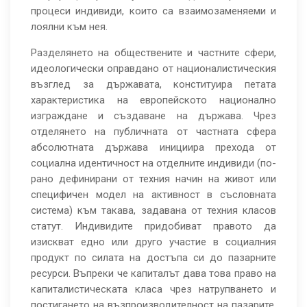
процеси индивиди, които са взаимозаменяеми и
лоялни към нея.
Разделянето на обществените и частните сфери,
идеологически оправдано от националистическия
възглед за държавата, конституира петата
характеристика на европейското национално
изграждане и създаване на държава. Чрез
отделянето на публичната от частната сфера
абсолютната държава инициира прехода от
социална идентичност на отделните индивиди (по-
рано дефинирани от техния начин на живот или
специфичен модел на активност в съсловната
система) към такава, задавана от техния класов
статут. Индивидите придобиват правото да
изискват едно или друго участие в социалния
продукт по силата на достъпа си до пазарните
ресурси. Въпреки че капиталът дава това право на
капиталистическата класа чрез натрупването и
постигането на възпроизводителност на пазарите,