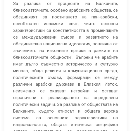
За разлика от процесите на Балканите,
близкоизточните, особено арабските общества, се
обединявят за постигането на пан-арабски,
всеобхватен ислямски свят, чиито основни
характеристики са константността в променящите
се междудържавни съюзи и развитието на
обединителна национална идеология, повлияна от
значението на изконните връзки в рамките на
1
близкоизточните общности
. Въпреки че арабите
имат дълго съвместно историческо и културно
минало, обща религия и комуникационна среда,
политическите съюзи, формиращи се между
различни арабски държави в Близкия Изток,
неизменно се оказват нетрайни и остават
ограничени в реализирането на определени
политически задачи. За разлика от обществата на
Балканите, където етносът и общата верска
система са основните характеристики на
националността, общата етническа специфика