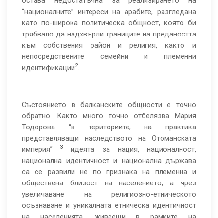
остава недостатъчна за реализирането на
“националните” интереси на арабите, разгледана
като по-широка политическа общност, която би
трябвало да надхвърли границите на предаността
към собствения район и религия, както и
непосредствените семейни и племенни
2
идентификации
.
Състоянието в балканските общности е точно
обратно. Както много точно отбелязва Мария
Тодорова “в териториите, на практика
представляващи наследството на Отоманската
3
империя”
идеята за нация, националност,
национална идентичност и национална държава
са се развили не по признака на племенна и
обществена близост на населението, а чрез
увеличаване на религиозно-етническото
осъзнаване и уникалната етническа идентичност
на населенията, живеещи в рамките на