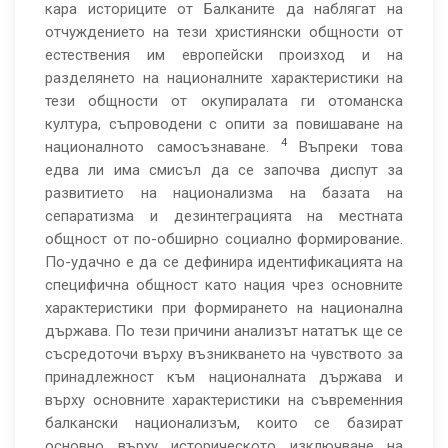
кара историците от Балканите да наблягат на
отчуждението на тези християнски общности от
естествения им европейски произход и на
разделянето на националните характеристики на
тези общности от окупиралата ги отоманска
култура, съпроводени с опити за повишаване на
4
националното самосъзнаване.
Въпреки това
едва ли има смисъл да се започва диспут за
развитието на национализма на базата на
сепаратизма и дезинтеграцията на местната
общност от по-обширно социално формирование.
По-удачно е да се дефинира идентификацията на
специфична общност като нация чрез основните
характеристики при формирането на национална
държава. По тези причини анализът нататък ще се
съсредоточи върху възникването на чувството за
принадлежност към националната държава и
върху основните характеристики на съвременния
балкански национализъм, които се базират
основно върху историческото изключване на