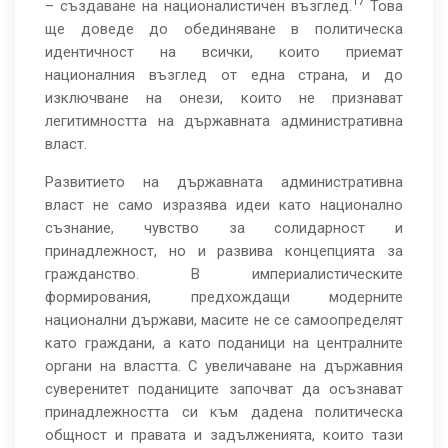
17
– създаване на националистичен възглед.
Това
ще доведе до обединяване в политическа
идентичност на всички, които приемат
националния възглед от една страна, и до
изключване на онези, които не признават
легитимността на държавната административна
власт.
Развитието на държавната административна
власт не само изразява идеи като национално
съзнание, чувство за солидарност и
принадлежност, но и развива концепцията за
гражданство. В империалистическите
формирования, предхождащи модерните
национални държави, масите не се самоопределят
като граждани, а като поданици на централните
органи на властта. С увеличаване на държавния
суверенитет поданиците започват да осъзнават
принадлежността си към дадена политическа
общност и правата и задълженията, които тази