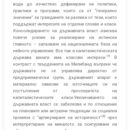
води до изчистено дефиниране на политики,
практики и програми, които са от “генерално
значение” за гражданите за разлика от тези, които
поддържат интересите на отделни слоеве и класи.
Консолидирането на държавната власт изисква
повече усилие за реализиране на истински
главното – запазване на националниата база на
нейното управление. Все пак в капиталистическата
19
държава винаги има класови интереси.
В
контраст с твърденията на Милибанд въпреки че
държавата не се управлява директно от
предприемачески групи, държавният апарат е
материално зависим за източниците си на
постъпления от просперитета на
капиталистическите класи.Увеличаването на
държавната власт се забелязва и по отношение
на плановите или актуални тенденции за социална
20
промяна с “артикулиране на историчност”
чрез
интерпретиране на миналото за осигуряване на