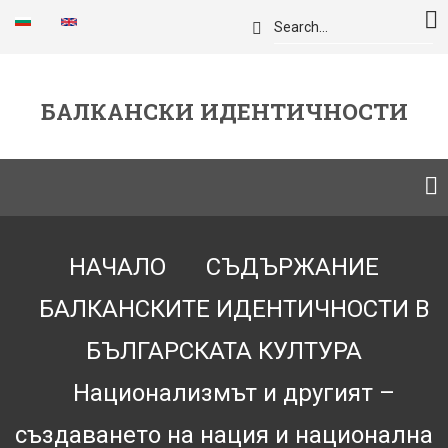
Премини
Търси
към
основното
съдържание
БАЛКАНСКИ ИДЕНТИЧНОСТИ
Breadcrumb
НАЧАЛО
СЪДЪРЖАНИЕ
БАЛКАНСКИТЕ ИДЕНТИЧНОСТИ В
БЪЛГАРСКАТА КУЛТУРА
Национализмът и другият –
създаването на нация и национална