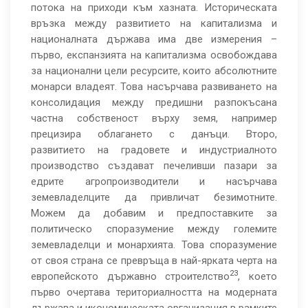
потока на приходи към хазната. Историческата
връзка между развитието на капитализма и
националната държава има две измерения –
първо, експанзията на капитализма освобождава
за национални цели ресурсите, които абсолютните
монарси владеят. Това насърчава развиването на
консолидация между предишни разпокъсана
частна собственост върху земя, например
прецизира облагането с данъци. Второ,
развитието на градовете и индустриалното
производство създават печеливши пазари за
едрите агропроизводители и насърчава
земевладелците да привличат безимотните.
Можем да добавим и предпоставките за
политическо споразумение между големите
земевладелци и монархията. Това споразумение
от своя страна се превръща в най-ярката черта на
23
европейското държавно строителство
, което
първо очертава териториалността на модерната