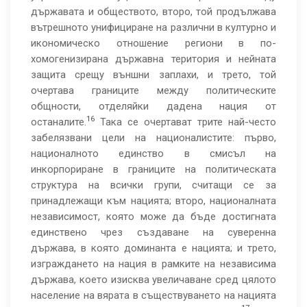
държавата и обществото, второ, той продължава
вътрешното унифициране на различни в културно и
икономическо отношение региони в по-
хомогенизирана държавна територия и нейната
защита срещу външни заплахи, и трето, той
очертава границите между политическите
общности, отделяйки дадена нация от
16
останалите.
Така се очертават трите най-често
забелязвани цели на националистите: първо,
националното единство в смисъл на
инкорпориране в границите на политическата
структура на всички групи, считащи се за
принадлежащи към нацията; второ, националната
независимост, която може да бъде достигната
единствено чрез създаване на суверенна
държава, в която доминанта е нацията; и трето,
изграждането на нация в рамките на независима
държава, което изисква увеличаване сред цялото
население на вярата в съществуването на нацията