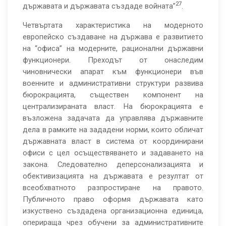
27
държавата и държавата създаде войната”
.
Четвъртата характеристика на модерното
европейско създаване на държава е развитието
на “офиса” на модерните, рационални държавни
функционери. Преходът от онаследим
чиновнически апарат към функционери във
военните и административни структури развива
бюрокрацията, съществен компонент на
централизираната власт. На бюрокрацията е
възложена задачата да управлява държавните
дела в рамките на зададени норми, които обличат
държавната власт в система от координирани
офиси с цел осъществяването и задаването на
закона. Следователно деперсонализацията и
обективизацията на държавата е резултат от
всеобхватното разпростиране на правото.
Публичното право оформя държавата като
изкуствено създадена организационна единица,
оперираща чрез обучени за административните