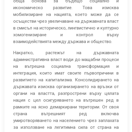
обща основа за бъдещо социално и
икономическо развитие. Това изисква
мобилизиране на нацията, което може да се
осъществи чрез увеличаване на държавната власт
в смисъл на историческо, лингвистично и културно
хомогенизиране и контрол върху
взаимодействията между държава и общество.
Накратко, растежът на държавната
административна власт води до мащабни процеси
на вътрешна социална трансформация и
интеграция, които имат своите първопричини в
развитието на капитализма. Консолидирането на
държавата изисква организирането на връзки от
органи на властта, разпрострени върху цялата
нация с цел осигуряването на вътрешен ред в
рамките на ясно демаркирани територии. От своя
страна вътрешният ред включва
умиротворяването на населението чрез заплахата
за използване на легитимна сила от страна на