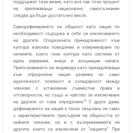
поддържат тази визия, като все пак този процент
на притежаващи национално самосъзнание
следва да бъде достатъчно висок.
Самодефинирането на общност като нация по
необходимост съдържа в себе си изключването
на другите. Споделената принадлежност към
култура изисква поведение и комуникиране по
начините, които тази култура като система от
идеи, вярвания, знаци и асоциации налага.
Припознаването на индивиди като принадлежащи
към определена нация развива не само
идентичност, лоялност и солидарност между
членове с установени съвместни права и
отговорности, но също и чувство за изключване
6
на другите от това определяне.
С други думи,
дефинирането на нация е тясно свързано не само
с характеристиките, присъдени на общността от
нейните членове, но и с възприеманията на
другите, които са изключени от “нацията”. При