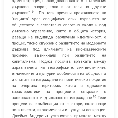
администрация, наблюдавано както от вътрешния
държавен апарат, така и от тези на другите
9
държави”
. По тези причини проявяването на
“нацията” чрез специфичен език, вярването че
обществото е естествено сплотено около и под
уникално управление, както и общата история,
даваща на индивида различима идентичност, е
процес, тясно свързан с развитието на модерната
държава под влиянието на икономическите
промени, възникнали при развитието на
капитализма. Поджи посочва връзката между
изразяването на географските, лингвистичните,
етническите и културни особености на общността
и опитите за изграждане на политическо покритие
на очертана територия, както и еднаквите
характеристики на процесите, свързани с
10
националното и държавното изграждане.
Тези
процеси са комбинация от фактори, включващи
политически, икономически и културни аспирации.
Джеймс Андерсън установява връзката между