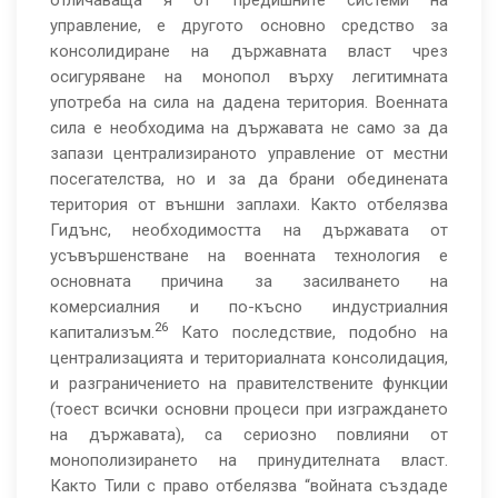
отличаваща я от предишните системи на
управление, е другото основно средство за
консолидиране на държавната власт чрез
осигуряване на монопол върху легитимната
употреба на сила на дадена територия. Военната
сила е необходима на държавата не само за да
запази централизираното управление от местни
посегателства, но и за да брани обединената
територия от външни заплахи. Както отбелязва
Гидънс, необходимостта на държавата от
усъвършенстване на военната технология е
основната причина за засилването на
комерсиалния и по-късно индустриалния
26
капитализъм.
Като последствие, подобно на
централизацията и териториалната консолидация,
и разграничението на правителствените функции
(тоест всички основни процеси при изграждането
на държавата), са сериозно повлияни от
монополизирането на принудителната власт.
Както Тили с право отбелязва “войната създаде