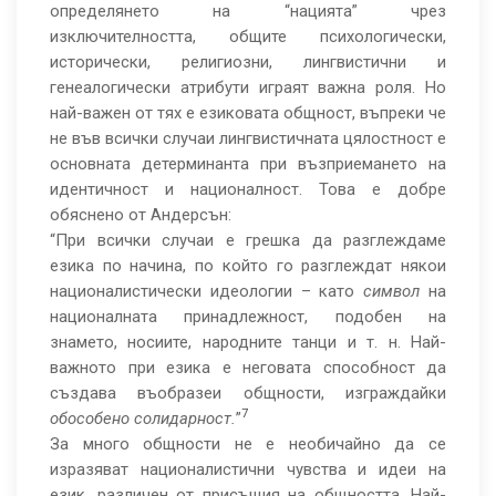
определянето на “нацията” чрез
изключителността, общите психологически,
исторически, религиозни, лингвистични и
генеалогически атрибути играят важна роля. Но
най-важен от тях е езиковата общност, въпреки че
не във всички случаи лингвистичната цялостност е
основната детерминанта при възприемането на
идентичност и националност. Това е добре
обяснено от Андерсън:
“При всички случаи е грешка да разглеждаме
езика по начина, по който го разглеждат някои
националистически идеологии – като
символ
на
националната принадлежност, подобен на
знамето, носиите, народните танци и т. н. Най-
важното при езика е неговата способност да
създава въобразеи общности, изграждайки
7
обособено солидарност.
”
За много общности не е необичайно да се
изразяват националистични чувства и идеи на
език, различен от присъщия на общността. Най-