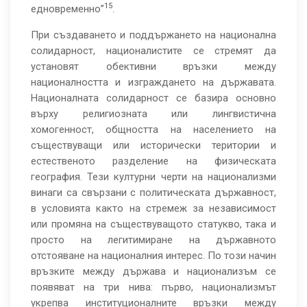
15
едновременно”
.
При създаването и поддържането на национална
солидарност, националистите се стремят да
установят обективни връзки между
националността и изграждането на държавата.
Националната солидарност се базира основно
върху религиозната или лингвистична
хомогенност, общността на населението на
съществуващи или исторически територии и
естественото разделение на физическата
география. Тези културни черти на национализми
винаги са свързани с политическата държавност,
в условията както на стремеж за независимост
или промяна на съществуващото статукво, така и
просто на легитимиране на държавното
отстояване на националния интерес. По този начин
връзките между държава и национализъм се
появяват на три нива: първо, национализмът
укрепва институционалните връзки между