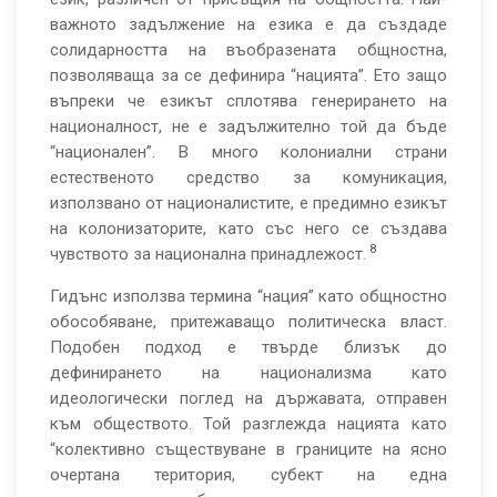
важното задължение на езика е да създаде
солидарността на въобразената общностна,
позволяваща за се дефинира “нацията”. Ето защо
въпреки че езикът сплотява генерирането на
националност, не е задължително той да бъде
“национален”. В много колониални страни
естественото средство за комуникация,
използвано от националистите, е предимно езикът
на колонизаторите, като със него се създава
8
чувството за национална принадлежост.
Гидънс използва термина “нация” като общностно
обособяване, притежаващо политическа власт.
Подобен подход е твърде близък до
дефинирането на национализма като
идеологически поглед на държавата, отправен
към обществото. Той разглежда нацията като
“колективно съществуване в границите на ясно
очертана територия, субект на една