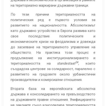
държава и икономическата организация в рамките
на териториално маркирани държавни граници.
По тези причини териториалността на
политическия ред е първото условия за
развитието на националността. Абсолютизмът
като държавно устройство в Европа развива като
свое последствие политическите и
икономическите кризи на феодализма и довежда
до засилване на териториалното управление на
обществото. На практика този процес е
продължение на институционализирането и
24
териториалността на
standestaat
,
които
създадоха центрове за солидарност, паралелно с
развитието на градовете около урбанистични
производителни и комерсиални отношения.
Втората база на европейската абсолютна
държава е консолидирането на превъзходството
на държавните правни отношения. Унифицирането
на законите също консолидира териториалността