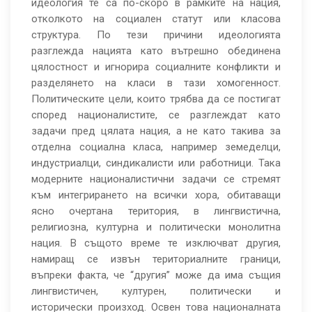
идеология те са по-скоро в рамките на нация,
отколкото на социален статут или класова
структура. По тези причини идеологията
разглежда нацията като вътрешно обединена
цялостност и игнорира социалните конфликти и
разделянето на класи в тази хомогенност.
Политическите цели, които трябва да се постигат
според националистите, се разглеждат като
задачи пред цялата нация, а не като такива за
отделна социална класа, например земеделци,
индустриалци, синдикалисти или работници. Така
модерните националистични задачи се стремят
към интегрирането на всички хора, обитаващи
ясно очертана територия, в лингвистична,
религиозна, културна и политически монолитна
нация. В същото време те изключват другия,
намиращ се извън териториалните граници,
въпреки факта, че “другия” може да има същия
лингвистичен, културен, политически и
исторически произход. Освен това националната