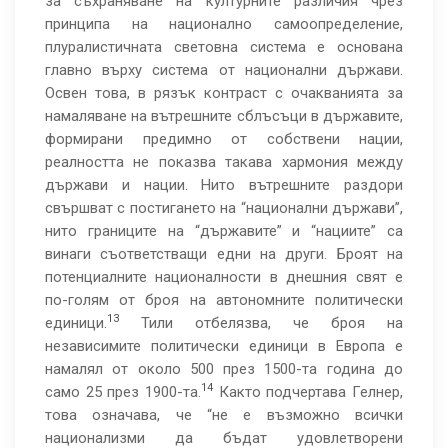
за съхраняване на културните различия чрез
принципа на национално самоопределение,
плуралистичната световна система е основана
главно върху система от национални държави.
Освен това, в рязък контраст с очакванията за
намаляване на вътрешните сблъсъци в държавите,
формирани предимно от собствени нации,
реалността не показва такава хармония между
държави и нации. Нито вътрешните раздори
свършват с постигането на “национални държави”,
нито границите на “държавите” и “нациите” са
винаги съответстващи едни на други. Броят на
потенциалните националности в днешния свят е
по-голям от броя на автономните политически
13
единици.
Тили отбелязва, че броя на
независимите политически единици в Европа е
намалял от около 500 през 1500-та година до
14
само 25 през 1900-та.
Както подчертава Гелнер,
това означава, че “не е възможно всички
национализми да бъдат удовлетворени