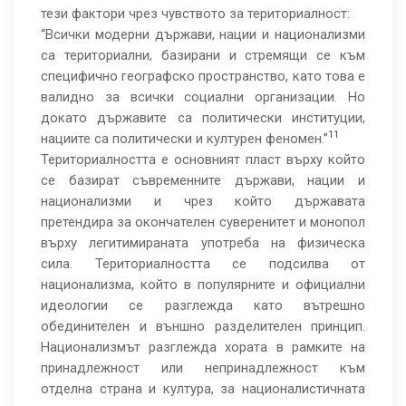
тези фактори чрез чувството за териториалност:
“Всички модерни държави, нации и национализми
са териториални, базирани и стремящи се към
специфично географско пространство, като това е
валидно за всички социални организации. Но
докато държавите са политически институции,
11
нациите са политически и културен феномен.”
Териториалността е основният пласт върху който
се базират съвременните държави, нации и
национализми и чрез който държавата
претендира за окончателен суверенитет и монопол
върху легитимираната употреба на физическа
сила. Териториалността се подсилва от
национализма, който в популярните и официални
идеологии се разглежда като вътрешно
обединителен и външно разделителен принцип.
Национализмът разглежда хората в рамките на
принадлежност или непринадлежност към
отделна страна и култура, за националистичната