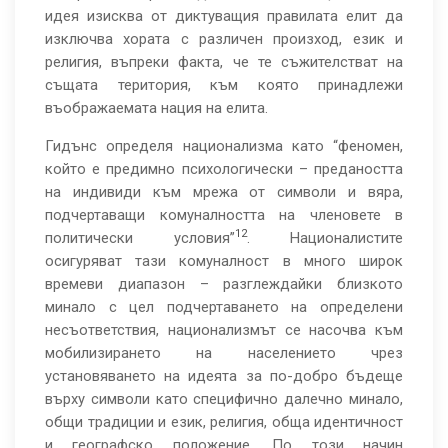
идея изисква от диктуващия правилата елит да
изключва хората с различен произход, език и
религия, въпреки факта, че те съжителстват на
същата територия, към която принадлежи
въображаемата нация на елита.
Гидънс определя национализма като “феномен,
който е предимно психологически – предаността
на индивиди към мрежа от символи и вяра,
подчертаващи комуналността на членовете в
12
политически условия”
. Националистите
осигуряват тази комуналност в много широк
времеви диапазон – разглеждайки близкото
минало с цел подчертаването на определени
несъответствия, национализмът се насочва към
мобилизирането на населението чрез
установяването на идеята за по-добро бъдеще
върху символи като специфично далечно минало,
общи традиции и език, религия, обща идентичност
и географско положение. По този начин