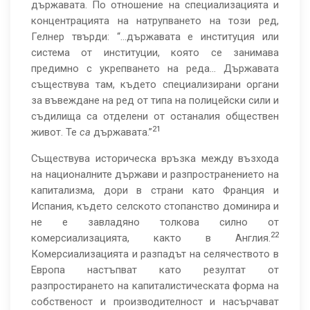
държавата. По отношение на специализацията и
концентрацията на натрупването на този ред,
Гелнер твърди: “…държавата е институция или
система от институции, която се занимава
предимно с укрепването на реда… Държавата
съществува там, където специализирани органи
за въвеждане на ред от типа на полицейски сили и
съдилища са отделени от останалия обществен
21
живот. Те
са
държавата.”
Съществува историческа връзка между възхода
на националните държави и разпространението на
капитализма, дори в страни като Франция и
Испания, където селското стопанство доминира и
не е завладяно толкова силно от
22
комерсиализацията, както в Англия.
Комерсиализацията и разпадът на селячеството в
Европа настъпват като резултат от
разпростирането на капиталистическата форма на
собственост и производителност и насърчават