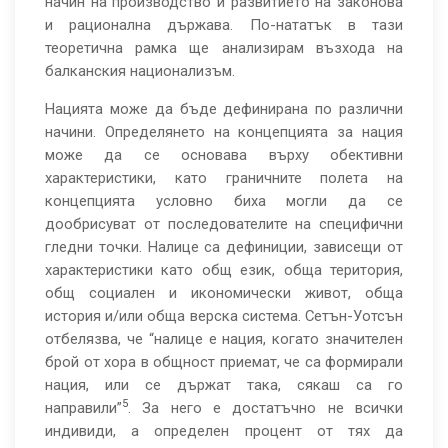
начин на производство и развитието на законова
и рационална държава. По-нататък в тази
теоретична рамка ще анализирам възхода на
балканския национализъм.
Нацията може да бъде дефинирана по различни
начини. Определянето на концепцията за нация
може да се основава върху обективни
характеристики, като граничните полета на
концепцията условно биха могли да се
дообрисуват от последователите на специфични
гледни точки. Налице са дефиниции, зависещи от
характеристики като общ език, обща територия,
общ социален и икономически живот, обща
история и/или обща верска система. Сетън-Уотсън
отбелязва, че “налице е нация, когато значителен
брой от хора в общност приемат, че са формирали
нация, или се държат така, сякаш са го
5
направили”
. За него е достатъчно не всички
индивиди, а определен процент от тях да